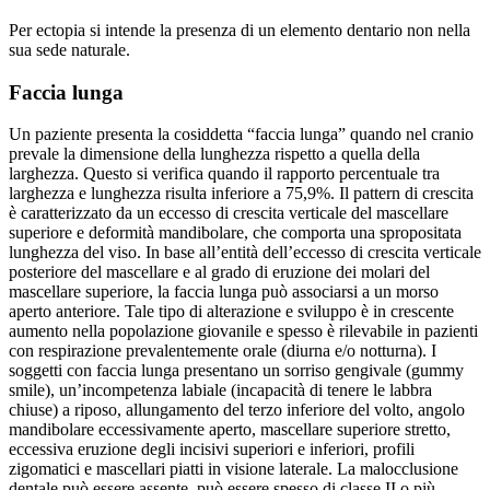
Per ectopia si intende la presenza di un elemento dentario non nella
sua sede naturale.
Faccia lunga
Un paziente presenta la cosiddetta “faccia lunga” quando nel cranio
prevale la dimensione della lunghezza rispetto a quella della
larghezza. Questo si verifica quando il rapporto percentuale tra
larghezza e lunghezza risulta inferiore a 75,9%. Il pattern di crescita
è caratterizzato da un eccesso di crescita verticale del mascellare
superiore e deformità mandibolare, che comporta una spropositata
lunghezza del viso. In base all’entità dell’eccesso di crescita verticale
posteriore del mascellare e al grado di eruzione dei molari del
mascellare superiore, la faccia lunga può associarsi a un morso
aperto anteriore. Tale tipo di alterazione e sviluppo è in crescente
aumento nella popolazione giovanile e spesso è rilevabile in pazienti
con respirazione prevalentemente orale (diurna e/o notturna). I
soggetti con faccia lunga presentano un sorriso gengivale (gummy
smile), un’incompetenza labiale (incapacità di tenere le labbra
chiuse) a riposo, allungamento del terzo inferiore del volto, angolo
mandibolare eccessivamente aperto, mascellare superiore stretto,
eccessiva eruzione degli incisivi superiori e inferiori, profili
zigomatici e mascellari piatti in visione laterale. La malocclusione
dentale può essere assente, può essere spesso di classe II o più