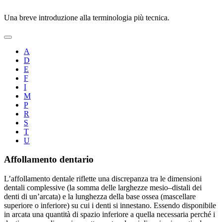
Una breve introduzione alla terminologia più tecnica.
A
D
E
F
I
M
P
R
S
T
U
Affollamento dentario
L’affollamento dentale riflette una discrepanza tra le dimensioni
dentali complessive (la somma delle larghezze mesio–distali dei
denti di un’arcata) e la lunghezza della base ossea (mascellare
superiore o inferiore) su cui i denti si innestano. Essendo disponibile
in arcata una quantità di spazio inferiore a quella necessaria perché i