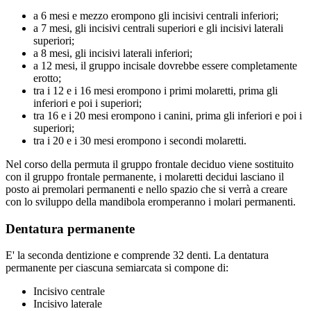
a 6 mesi e mezzo erompono gli incisivi centrali inferiori;
a 7 mesi, gli incisivi centrali superiori e gli incisivi laterali
superiori;
a 8 mesi, gli incisivi laterali inferiori;
a 12 mesi, il gruppo incisale dovrebbe essere completamente
erotto;
tra i 12 e i 16 mesi erompono i primi molaretti, prima gli
inferiori e poi i superiori;
tra 16 e i 20 mesi erompono i canini, prima gli inferiori e poi i
superiori;
tra i 20 e i 30 mesi erompono i secondi molaretti.
Nel corso della permuta il gruppo frontale deciduo viene sostituito
con il gruppo frontale permanente, i molaretti decidui lasciano il
posto ai premolari permanenti e nello spazio che si verrà a creare
con lo sviluppo della mandibola eromperanno i molari permanenti.
Dentatura permanente
E' la seconda dentizione e comprende 32 denti. La dentatura
permanente per ciascuna semiarcata si compone di:
Incisivo centrale
Incisivo laterale