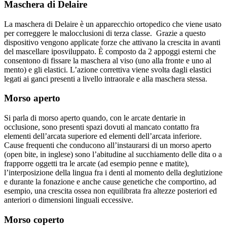
Maschera di Delaire
La maschera di Delaire è un apparecchio ortopedico che viene usato
per correggere le malocclusioni di terza classe. Grazie a questo
dispositivo vengono applicate forze che attivano la crescita in avanti
del mascellare iposviluppato. È composto da 2 appoggi esterni che
consentono di fissare la maschera al viso (uno alla fronte e uno al
mento) e gli elastici. L’azione correttiva viene svolta dagli elastici
legati ai ganci presenti a livello intraorale e alla maschera stessa.
Morso aperto
Si parla di morso aperto quando, con le arcate dentarie in
occlusione, sono presenti spazi dovuti al mancato contatto fra
elementi dell’arcata superiore ed elementi dell’arcata inferiore.
Cause frequenti che conducono all’instaurarsi di un morso aperto
(open bite, in inglese) sono l’abitudine al succhiamento delle dita o a
frapporre oggetti tra le arcate (ad esempio penne e matite),
l’interposizione della lingua fra i denti al momento della deglutizione
e durante la fonazione e anche cause genetiche che comportino, ad
esempio, una crescita ossea non equilibrata fra altezze posteriori ed
anteriori o dimensioni linguali eccessive.
Morso coperto