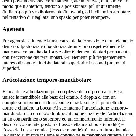
denti possano disporsi correttamente, alcuni di essi, e in particolar
modo quelli anteriori, tendono a posizionarsi più lingualmente
(indietro) o più vestibolarmente (in avanti), ad inclinarsi o a ruotare,
nel tentativo di ritagliarsi uno spazio per poter erompere.
Agenesia
Per agenesia si intende la mancanza della formazione di un elemento
dentario. Ipodonzia e oligodonzia definiscono rispettivamente la
mancanza congenita da 1 a 6 e oltre 6 elementi dentari permanenti,
con l’eccezione dei terzi molari. Gli elementi più frequentemente
interessati sono gli incisivi laterali superiori e i secondi premolari
superiori.
Articolazione temporo-mandibolare
E' una delle articolazioni più complesse del corpo umano. Essa
unisce la mandibola alla base del cranio, è doppia e, con un
complesso movimento di rotazione e traslazione, ci permette di
aprire e chiudere la bocca. Al suo interno l’articolazione temporo-
mandibolare ha un disco di fibrocartilagine che divide l’articolazione
in un compartimento superiore ed un compartimento inferiore. Il
disco articolare interposto fra l’osso della mandibola (condilo) e
l’osso della base cranica (fossa temporale), è una struttura dinamica
in quanto si muove insieme al condilo della mandibola durante i suoi