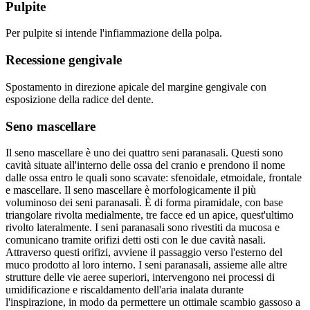
Pulpite
Per pulpite si intende l'infiammazione della polpa.
Recessione gengivale
Spostamento in direzione apicale del margine gengivale con
esposizione della radice del dente.
Seno mascellare
Il seno mascellare è uno dei quattro seni paranasali. Questi sono
cavità situate all'interno delle ossa del cranio e prendono il nome
dalle ossa entro le quali sono scavate: sfenoidale, etmoidale, frontale
e mascellare. Il seno mascellare è morfologicamente il più
voluminoso dei seni paranasali. È di forma piramidale, con base
triangolare rivolta medialmente, tre facce ed un apice, quest'ultimo
rivolto lateralmente. I seni paranasali sono rivestiti da mucosa e
comunicano tramite orifizi detti osti con le due cavità nasali.
Attraverso questi orifizi, avviene il passaggio verso l'esterno del
muco prodotto al loro interno. I seni paranasali, assieme alle altre
strutture delle vie aeree superiori, intervengono nei processi di
umidificazione e riscaldamento dell'aria inalata durante
l'inspirazione, in modo da permettere un ottimale scambio gassoso a