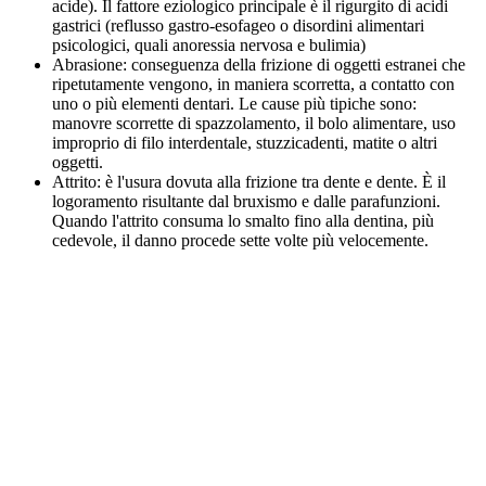
acide). Il fattore eziologico principale è il rigurgito di acidi
gastrici (reflusso gastro-esofageo o disordini alimentari
psicologici, quali anoressia nervosa e bulimia)
Abrasione: conseguenza della frizione di oggetti estranei che
ripetutamente vengono, in maniera scorretta, a contatto con
uno o più elementi dentari. Le cause più tipiche sono:
manovre scorrette di spazzolamento, il bolo alimentare, uso
improprio di filo interdentale, stuzzicadenti, matite o altri
oggetti.
Attrito: è l'usura dovuta alla frizione tra dente e dente. È il
logoramento risultante dal bruxismo e dalle parafunzioni.
Quando l'attrito consuma lo smalto fino alla dentina, più
cedevole, il danno procede sette volte più velocemente.