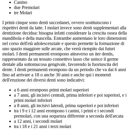
Canino
due Premolari
tre Molari
I primi cinque sono denti succedanei, ovvero sostituiscono i
rispettivi denti da latte. I molari invece sono denti supplementari alla
dentizione decidua: bisogna infatti considerare la crescita ossea della
mandibola e della mascella. Entrambe aumentano le loro dimensioni
nel corso dell'età adolescenziale e questo permette la formazione di
uno spazio maggiore sulle arcate, che verrà riempito dai futuri
molari. I denti permanenti erompono attraverso un iter dentis,
rappresentato da un tessuto connettivo lasso che unisce il germe
dentale alla sottomucosa gengivale, favorendo la fuoriuscita del
dente. I denti permanenti erompono da un periodo che va dai 6 anni
fino ad arrivare a 18 o anche 30 anni e anche qui i momenti
dell'eruzione dei diversi denti sono indicativi:
a 6 anni erompono primi molari superiori
a 7 anni, gli incisivi centrali, prima inferiori e poi superiori, e i
primi molari inferiori
a 8 anni, gli incisivi laterali, prima superiori e poi inferiori
tra i 9 e i 12 anni erompono i canini, i primi e i secondi
premolari, con una sequenza differente a seconda dell'arcata
a 12 anni, i secondi molari
tra i 18 e i 21 anni i terzi molari