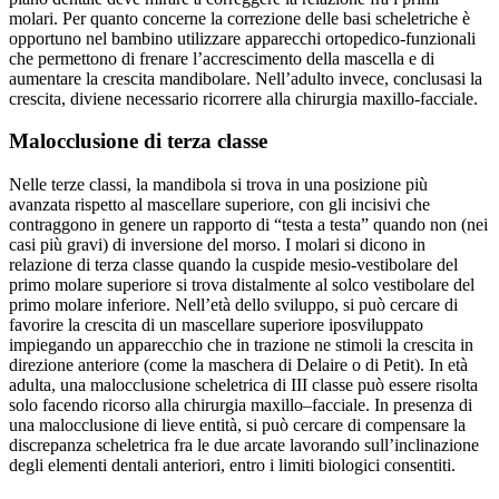
molari. Per quanto concerne la correzione delle basi scheletriche è
opportuno nel bambino utilizzare apparecchi ortopedico-funzionali
che permettono di frenare l’accrescimento della mascella e di
aumentare la crescita mandibolare. Nell’adulto invece, conclusasi la
crescita, diviene necessario ricorrere alla chirurgia maxillo-facciale.
Malocclusione di terza classe
Nelle terze classi, la mandibola si trova in una posizione più
avanzata rispetto al mascellare superiore, con gli incisivi che
contraggono in genere un rapporto di “testa a testa” quando non (nei
casi più gravi) di inversione del morso. I molari si dicono in
relazione di terza classe quando la cuspide mesio-vestibolare del
primo molare superiore si trova distalmente al solco vestibolare del
primo molare inferiore. Nell’età dello sviluppo, si può cercare di
favorire la crescita di un mascellare superiore iposviluppato
impiegando un apparecchio che in trazione ne stimoli la crescita in
direzione anteriore (come la maschera di Delaire o di Petit). In età
adulta, una malocclusione scheletrica di III classe può essere risolta
solo facendo ricorso alla chirurgia maxillo–facciale. In presenza di
una malocclusione di lieve entità, si può cercare di compensare la
discrepanza scheletrica fra le due arcate lavorando sull’inclinazione
degli elementi dentali anteriori, entro i limiti biologici consentiti.