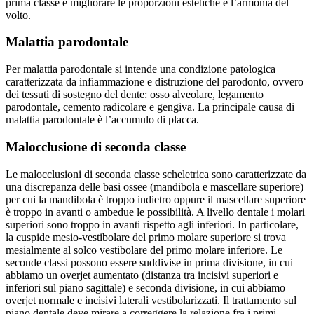
prima classe e migliorare le proporzioni estetiche e l’armonia del
volto.
Malattia parodontale
Per malattia parodontale si intende una condizione patologica
caratterizzata da infiammazione e distruzione del parodonto, ovvero
dei tessuti di sostegno del dente: osso alveolare, legamento
parodontale, cemento radicolare e gengiva. La principale causa di
malattia parodontale è l’accumulo di placca.
Malocclusione di seconda classe
Le malocclusioni di seconda classe scheletrica sono caratterizzate da
una discrepanza delle basi ossee (mandibola e mascellare superiore)
per cui la mandibola è troppo indietro oppure il mascellare superiore
è troppo in avanti o ambedue le possibilità. A livello dentale i molari
superiori sono troppo in avanti rispetto agli inferiori. In particolare,
la cuspide mesio-vestibolare del primo molare superiore si trova
mesialmente al solco vestibolare del primo molare inferiore. Le
seconde classi possono essere suddivise in prima divisione, in cui
abbiamo un overjet aumentato (distanza tra incisivi superiori e
inferiori sul piano sagittale) e seconda divisione, in cui abbiamo
overjet normale e incisivi laterali vestibolarizzati. Il trattamento sul
piano dentale deve mirare a correggere la relazione fra i primi