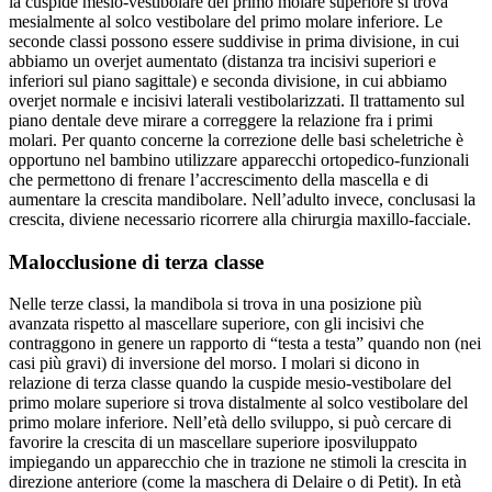
la cuspide mesio-vestibolare del primo molare superiore si trova
mesialmente al solco vestibolare del primo molare inferiore. Le
seconde classi possono essere suddivise in prima divisione, in cui
abbiamo un overjet aumentato (distanza tra incisivi superiori e
inferiori sul piano sagittale) e seconda divisione, in cui abbiamo
overjet normale e incisivi laterali vestibolarizzati. Il trattamento sul
piano dentale deve mirare a correggere la relazione fra i primi
molari. Per quanto concerne la correzione delle basi scheletriche è
opportuno nel bambino utilizzare apparecchi ortopedico-funzionali
che permettono di frenare l’accrescimento della mascella e di
aumentare la crescita mandibolare. Nell’adulto invece, conclusasi la
crescita, diviene necessario ricorrere alla chirurgia maxillo-facciale.
Malocclusione di terza classe
Nelle terze classi, la mandibola si trova in una posizione più
avanzata rispetto al mascellare superiore, con gli incisivi che
contraggono in genere un rapporto di “testa a testa” quando non (nei
casi più gravi) di inversione del morso. I molari si dicono in
relazione di terza classe quando la cuspide mesio-vestibolare del
primo molare superiore si trova distalmente al solco vestibolare del
primo molare inferiore. Nell’età dello sviluppo, si può cercare di
favorire la crescita di un mascellare superiore iposviluppato
impiegando un apparecchio che in trazione ne stimoli la crescita in
direzione anteriore (come la maschera di Delaire o di Petit). In età