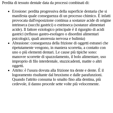
Perdita di tessuto dentale data da processi combinati di:
Erosione: perdita progressiva della superficie dentaria che si
manifesta quale conseguenza di un processo chimico. È infatti
provocata dall'esposizione continua a sostanze acide di origine
intrinseca (succhi gastrici) o estrinseca (sostanze alimentari
acide). Il fattore eziologico principale è il rigurgito di acidi
gastrici (reflusso gastro-esofageo o disordini alimentari
psicologici, quali anoressia nervosa e bulimia)
Abrasione: conseguenza della frizione di oggetti estranei che
ripetutamente vengono, in maniera scorretta, a contatto con
uno o più elementi dentari. Le cause più tipiche sono:
manovre scorrette di spazzolamento, il bolo alimentare, uso
improprio di filo interdentale, stuzzicadenti, matite o altri
oggetti.
Attrito: è l'usura dovuta alla frizione tra dente e dente. È il
logoramento risultante dal bruxismo e dalle parafunzioni.
Quando l'attrito consuma lo smalto fino alla dentina, più
cedevole, il danno procede sette volte più velocemente.