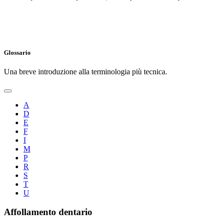
Glossario
Una breve introduzione alla terminologia più tecnica.
A
D
E
F
I
M
P
R
S
T
U
Affollamento dentario