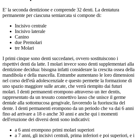
E' la seconda dentizione e comprende 32 denti. La dentatura
permanente per ciascuna semiarcata si compone di:
Incisivo centrale
Incisivo laterale
Canino
due Premolari
tre Molari
I primi cinque sono denti succedanei, ovvero sostituiscono i
rispettivi denti da latte. I molari invece sono denti supplementari alla
dentizione decidua: bisogna infatti considerare la crescita ossea della
mandibola e della mascella. Entrambe aumentano le loro dimensioni
nel corso dell'età adolescenziale e questo permette la formazione di
uno spazio maggiore sulle arcate, che verrà riempito dai futuri
molari. I denti permanenti erompono attraverso un iter dentis,
rappresentato da un tessuto connettivo lasso che unisce il germe
dentale alla sottomucosa gengivale, favorendo la fuoriuscita del
dente. I denti permanenti erompono da un periodo che va dai 6 anni
fino ad arrivare a 18 o anche 30 anni e anche qui i momenti
dell'eruzione dei diversi denti sono indicativi:
a 6 anni erompono primi molari superiori
a 7 anni, gli incisivi centrali, prima inferiori e poi superiori, e i