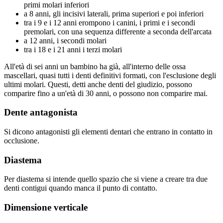
primi molari inferiori
a 8 anni, gli incisivi laterali, prima superiori e poi inferiori
tra i 9 e i 12 anni erompono i canini, i primi e i secondi
premolari, con una sequenza differente a seconda dell'arcata
a 12 anni, i secondi molari
tra i 18 e i 21 anni i terzi molari
All'età di sei anni un bambino ha già, all'interno delle ossa
mascellari, quasi tutti i denti definitivi formati, con l'esclusione degli
ultimi molari. Questi, detti anche denti del giudizio, possono
comparire fino a un'età di 30 anni, o possono non comparire mai.
Dente antagonista
Si dicono antagonisti gli elementi dentari che entrano in contatto in
occlusione.
Diastema
Per diastema si intende quello spazio che si viene a creare tra due
denti contigui quando manca il punto di contatto.
Dimensione verticale