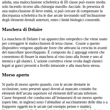
adulta, una malocclusione scheletrica di III classe può essere risolta
solo facendo ricorso alla chirurgia maxillo–facciale. In presenza di
una malocclusione di lieve entità, si può cercare di compensare la
discrepanza scheletrica fra le due arcate lavorando sull’inclinazione
degli elementi dentali anteriori, entro i limiti biologici consentiti.
Maschera di Delaire
La maschera di Delaire è un apparecchio ortopedico che viene usato
per correggere le malocclusioni di terza classe. Grazie a questo
dispositivo vengono applicate forze che attivano la crescita in avanti
del mascellare iposviluppato. È composto da 2 appoggi esterni che
consentono di fissare la maschera al viso (uno alla fronte e uno al
mento) e gli elastici. L’azione correttiva viene svolta dagli elastici
legati ai ganci presenti a livello intraorale e alla maschera stessa.
Morso aperto
Si parla di morso aperto quando, con le arcate dentarie in
occlusione, sono presenti spazi dovuti al mancato contatto fra
elementi dell’arcata superiore ed elementi dell’arcata inferiore.
Cause frequenti che conducono all’instaurarsi di un morso aperto
(open bite, in inglese) sono l’abitudine al succhiamento delle dita o a
frapporre oggetti tra le arcate (ad esempio penne e matite),