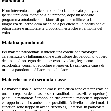
mandibola
E' un intervento chirurgico maxillo-facciale indicato per i gravi
ipersviluppi della mandibola. Si propone, dopo un apposito
programma ortodontico, di ridurre di qualche millimetro la
lunghezza del corpo della mandibola per ottenere un’occlusione di
prima classe e migliorare le proporzioni estetiche e l’armonia del
volto.
Malattia parodontale
Per malattia parodontale si intende una condizione patologica
caratterizzata da infiammazione e distruzione del parodonto, ovvero
dei tessuti di sostegno del dente: osso alveolare, legamento
parodontale, cemento radicolare e gengiva. La principale causa di
malattia parodontale è l’accumulo di placca.
Malocclusione di seconda classe
Le malocclusioni di seconda classe scheletrica sono caratterizzate da
una discrepanza delle basi ossee (mandibola e mascellare superiore)
per cui la mandibola è troppo indietro oppure il mascellare superiore
è troppo in avanti o ambedue le possibilità. A livello dentale i molari
superiori sono troppo in avanti rispetto agli inferiori. In particolare,