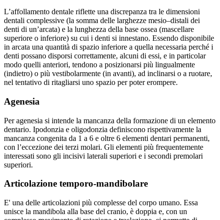
L’affollamento dentale riflette una discrepanza tra le dimensioni
dentali complessive (la somma delle larghezze mesio–distali dei
denti di un’arcata) e la lunghezza della base ossea (mascellare
superiore o inferiore) su cui i denti si innestano. Essendo disponibile
in arcata una quantità di spazio inferiore a quella necessaria perché i
denti possano disporsi correttamente, alcuni di essi, e in particolar
modo quelli anteriori, tendono a posizionarsi più lingualmente
(indietro) o più vestibolarmente (in avanti), ad inclinarsi o a ruotare,
nel tentativo di ritagliarsi uno spazio per poter erompere.
Agenesia
Per agenesia si intende la mancanza della formazione di un elemento
dentario. Ipodonzia e oligodonzia definiscono rispettivamente la
mancanza congenita da 1 a 6 e oltre 6 elementi dentari permanenti,
con l’eccezione dei terzi molari. Gli elementi più frequentemente
interessati sono gli incisivi laterali superiori e i secondi premolari
superiori.
Articolazione temporo-mandibolare
E' una delle articolazioni più complesse del corpo umano. Essa
unisce la mandibola alla base del cranio, è doppia e, con un