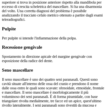
superiore si trova in posizione anteriore rispetto alla mandibola per
eccesso di crescita scheletrica del mascellare. Si ha una disarmonia
del volto. Una corretta diagnosi del problema è possibile
analizzando il tracciato cefalo metrico ottenuto a partire dagli esami
teleradiografici.
Pulpite
Per pulpite si intende l'infiammazione della polpa.
Recessione gengivale
Spostamento in direzione apicale del margine gengivale con
esposizione della radice del dente.
Seno mascellare
Il seno mascellare è uno dei quattro seni paranasali. Questi sono
cavità situate all'interno delle ossa del cranio e prendono il nome
dalle ossa entro le quali sono scavate: sfenoidale, etmoidale, frontale
e mascellare. Il seno mascellare è morfologicamente il più
voluminoso dei seni paranasali. È di forma piramidale, con base
triangolare rivolta medialmente, tre facce ed un apice, quest'ultimo
rivolto lateralmente. I seni paranasali sono rivestiti da mucosa e