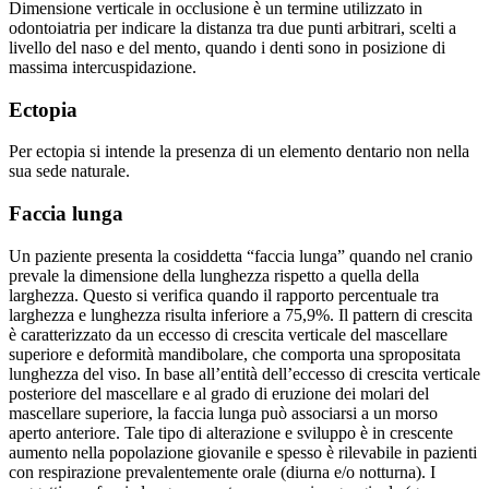
Dimensione verticale in occlusione è un termine utilizzato in
odontoiatria per indicare la distanza tra due punti arbitrari, scelti a
livello del naso e del mento, quando i denti sono in posizione di
massima intercuspidazione.
Ectopia
Per ectopia si intende la presenza di un elemento dentario non nella
sua sede naturale.
Faccia lunga
Un paziente presenta la cosiddetta “faccia lunga” quando nel cranio
prevale la dimensione della lunghezza rispetto a quella della
larghezza. Questo si verifica quando il rapporto percentuale tra
larghezza e lunghezza risulta inferiore a 75,9%. Il pattern di crescita
è caratterizzato da un eccesso di crescita verticale del mascellare
superiore e deformità mandibolare, che comporta una spropositata
lunghezza del viso. In base all’entità dell’eccesso di crescita verticale
posteriore del mascellare e al grado di eruzione dei molari del
mascellare superiore, la faccia lunga può associarsi a un morso
aperto anteriore. Tale tipo di alterazione e sviluppo è in crescente
aumento nella popolazione giovanile e spesso è rilevabile in pazienti
con respirazione prevalentemente orale (diurna e/o notturna). I