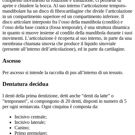
complesso movimento di rotazione e traslazione, ci permette di
aprire e chiudere la bocca. Al suo interno l’articolazione temporo-
mandibolare ha un disco di fibrocartilagine che divide l’articolazione
in un compartimento superiore ed un compartimento inferiore. Il
disco articolare interposto fra l’osso della mandibola (condilo) e
l’osso della base cranica (fossa temporale), è una struttura dinamica
in quanto si muove insieme al condilo della mandibola durante i suoi
movimenti. L’articolazione è ricoperta al suo interno, in parte da una
membrana chiamata sinovia che produce il liquido sinoviale
(presente all’interno dell’articolazione), ed in parte da cartilagine.
Ascesso
Per ascesso si intende la raccolta di pus all’interno di un tessuto.
Dentatura decidua
I denti della prima dentizione, detti anche “denti da latte” o
"temporanei", si compongono di 20 denti, disposti in numero di 5
per ogni semiarcata. Ogni cinquina è composta da:
Incisivo centrale;
Incisivo laterale;
Canino;
Primo premolare;