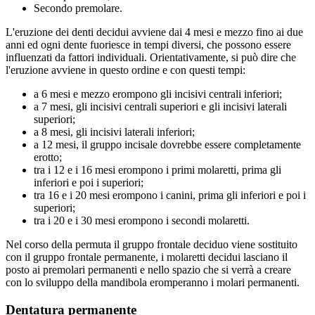
Secondo premolare.
L'eruzione dei denti decidui avviene dai 4 mesi e mezzo fino ai due
anni ed ogni dente fuoriesce in tempi diversi, che possono essere
influenzati da fattori individuali. Orientativamente, si può dire che
l'eruzione avviene in questo ordine e con questi tempi:
a 6 mesi e mezzo erompono gli incisivi centrali inferiori;
a 7 mesi, gli incisivi centrali superiori e gli incisivi laterali
superiori;
a 8 mesi, gli incisivi laterali inferiori;
a 12 mesi, il gruppo incisale dovrebbe essere completamente
erotto;
tra i 12 e i 16 mesi erompono i primi molaretti, prima gli
inferiori e poi i superiori;
tra 16 e i 20 mesi erompono i canini, prima gli inferiori e poi i
superiori;
tra i 20 e i 30 mesi erompono i secondi molaretti.
Nel corso della permuta il gruppo frontale deciduo viene sostituito
con il gruppo frontale permanente, i molaretti decidui lasciano il
posto ai premolari permanenti e nello spazio che si verrà a creare
con lo sviluppo della mandibola eromperanno i molari permanenti.
Dentatura permanente