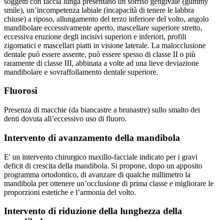
soggetti con faccia lunga presentano un sorriso gengivale (gummy
smile), un’incompetenza labiale (incapacità di tenere le labbra
chiuse) a riposo, allungamento del terzo inferiore del volto, angolo
mandibolare eccessivamente aperto, mascellare superiore stretto,
eccessiva eruzione degli incisivi superiori e inferiori, profili
zigomatici e mascellari piatti in visione laterale. La malocclusione
dentale può essere assente, può essere spesso di classe II o più
raramente di classe III, abbinata a volte ad una lieve deviazione
mandibolare e sovraffollamento dentale superiore.
Fluorosi
Presenza di macchie (da biancastre a brunastre) sullo smalto dei
denti dovuta all’eccessivo uso di fluoro.
Intervento di avanzamento della mandibola
E' un intervento chirurgico maxillo-facciale indicato per i gravi
deficit di crescita della mandibola. Si propone, dopo un apposito
programma ortodontico, di avanzare di qualche millimetro la
mandibola per ottenere un’occlusione di prima classe e migliorare le
proporzioni estetiche e l’armonia del volto.
Intervento di riduzione della lunghezza della