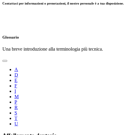
Contattaci per informazioni o prenotazioni, il nostro personale è a tua disposizione.
Glossario
Una breve introduzione alla terminologia più tecnica.
A
D
E
F
I
M
P
R
S
T
U