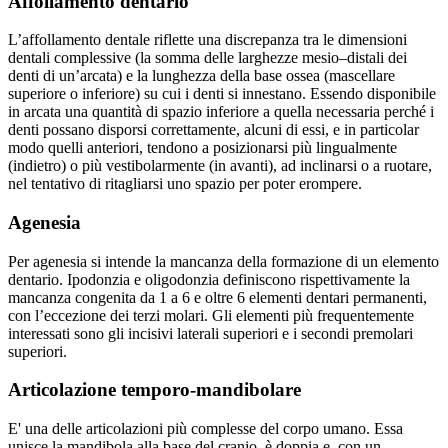
Affollamento dentario
L’affollamento dentale riflette una discrepanza tra le dimensioni
dentali complessive (la somma delle larghezze mesio–distali dei
denti di un’arcata) e la lunghezza della base ossea (mascellare
superiore o inferiore) su cui i denti si innestano. Essendo disponibile
in arcata una quantità di spazio inferiore a quella necessaria perché i
denti possano disporsi correttamente, alcuni di essi, e in particolar
modo quelli anteriori, tendono a posizionarsi più lingualmente
(indietro) o più vestibolarmente (in avanti), ad inclinarsi o a ruotare,
nel tentativo di ritagliarsi uno spazio per poter erompere.
Agenesia
Per agenesia si intende la mancanza della formazione di un elemento
dentario. Ipodonzia e oligodonzia definiscono rispettivamente la
mancanza congenita da 1 a 6 e oltre 6 elementi dentari permanenti,
con l’eccezione dei terzi molari. Gli elementi più frequentemente
interessati sono gli incisivi laterali superiori e i secondi premolari
superiori.
Articolazione temporo-mandibolare
E' una delle articolazioni più complesse del corpo umano. Essa
unisce la mandibola alla base del cranio, è doppia e, con un