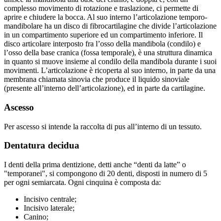
complesso movimento di rotazione e traslazione, ci permette di
aprire e chiudere la bocca. Al suo interno l’articolazione temporo-
mandibolare ha un disco di fibrocartilagine che divide l’articolazione
in un compartimento superiore ed un compartimento inferiore. Il
disco articolare interposto fra l’osso della mandibola (condilo) e
l’osso della base cranica (fossa temporale), è una struttura dinamica
in quanto si muove insieme al condilo della mandibola durante i suoi
movimenti. L’articolazione è ricoperta al suo interno, in parte da una
membrana chiamata sinovia che produce il liquido sinoviale
(presente all’interno dell’articolazione), ed in parte da cartilagine.
Ascesso
Per ascesso si intende la raccolta di pus all’interno di un tessuto.
Dentatura decidua
I denti della prima dentizione, detti anche “denti da latte” o
"temporanei", si compongono di 20 denti, disposti in numero di 5
per ogni semiarcata. Ogni cinquina è composta da:
Incisivo centrale;
Incisivo laterale;
Canino;