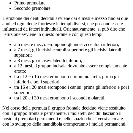
Primo premolare;
Secondo premolare.
L'eruzione dei denti decidui avviene dai 4 mesi e mezzo fino ai due
anni ed ogni dente fuoriesce in tempi diversi, che possono essere
influenzati da fattori individuali. Orientativamente, si può dire che
l'eruzione avviene in questo ordine e con questi tempi:
a 6 mesi e mezzo erompono gli incisivi centrali inferiori;
a 7 mesi, gli incisivi centrali superiori e gli incisivi laterali
superiori;
a 8 mesi, gli incisivi laterali inferiori;
a 12 mesi, il gruppo incisale dovrebbe essere completamente
erotto;
tra i 12 e i 16 mesi erompono i primi molaretti, prima gli
inferiori e poi i superiori;
tra 16 e i 20 mesi erompono i canini, prima gli inferiori e poi i
superiori;
tra i 20 e i 30 mesi erompono i secondi molaretti.
Nel corso della permuta il gruppo frontale deciduo viene sostituito
con il gruppo frontale permanente, i molaretti decidui lasciano il
posto ai premolari permanenti e nello spazio che si verrà a creare
con lo sviluppo della mandibola eromperanno i molari permanenti.