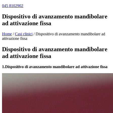
045 8102902
Dispositivo di avanzamento mandibolare
ad attivazione fissa
Home
/
Casi clinici
/
Dispositivo di avanzamento mandibolare ad
attivazione fissa
Dispositivo di avanzamento mandibolare
ad attivazione fissa
1.
Dispositivo di avanzamento mandibolare ad attivazione fissa