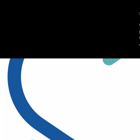
045 8102902
Richiedi informazioni