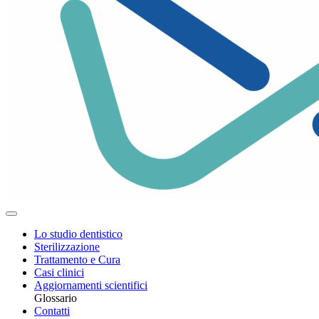
Lo studio dentistico
Sterilizzazione
Trattamento e Cura
Casi clinici
Aggiornamenti scientifici
Glossario
Contatti