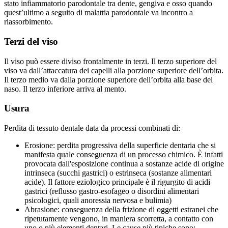
stato infiammatorio parodontale tra dente, gengiva e osso quando
quest’ultimo a seguito di malattia parodontale va incontro a
riassorbimento.
Terzi del viso
Il viso può essere diviso frontalmente in terzi. Il terzo superiore del
viso va dall’attaccatura dei capelli alla porzione superiore dell’orbita.
Il terzo medio va dalla porzione superiore dell’orbita alla base del
naso. Il terzo inferiore arriva al mento.
Usura
Perdita di tessuto dentale data da processi combinati di:
Erosione: perdita progressiva della superficie dentaria che si
manifesta quale conseguenza di un processo chimico. È infatti
provocata dall'esposizione continua a sostanze acide di origine
intrinseca (succhi gastrici) o estrinseca (sostanze alimentari
acide). Il fattore eziologico principale è il rigurgito di acidi
gastrici (reflusso gastro-esofageo o disordini alimentari
psicologici, quali anoressia nervosa e bulimia)
Abrasione: conseguenza della frizione di oggetti estranei che
ripetutamente vengono, in maniera scorretta, a contatto con
uno o più elementi dentari. Le cause più tipiche sono: