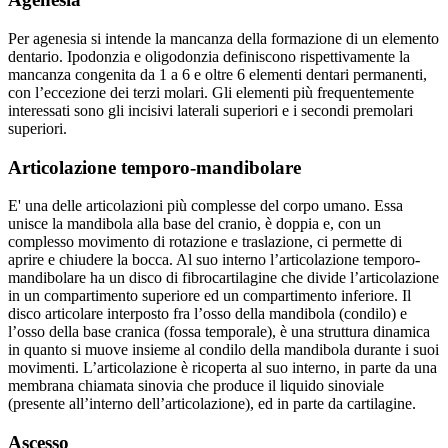
Per agenesia si intende la mancanza della formazione di un elemento
dentario. Ipodonzia e oligodonzia definiscono rispettivamente la
mancanza congenita da 1 a 6 e oltre 6 elementi dentari permanenti,
con l’eccezione dei terzi molari. Gli elementi più frequentemente
interessati sono gli incisivi laterali superiori e i secondi premolari
superiori.
Articolazione temporo-mandibolare
E' una delle articolazioni più complesse del corpo umano. Essa
unisce la mandibola alla base del cranio, è doppia e, con un
complesso movimento di rotazione e traslazione, ci permette di
aprire e chiudere la bocca. Al suo interno l’articolazione temporo-
mandibolare ha un disco di fibrocartilagine che divide l’articolazione
in un compartimento superiore ed un compartimento inferiore. Il
disco articolare interposto fra l’osso della mandibola (condilo) e
l’osso della base cranica (fossa temporale), è una struttura dinamica
in quanto si muove insieme al condilo della mandibola durante i suoi
movimenti. L’articolazione è ricoperta al suo interno, in parte da una
membrana chiamata sinovia che produce il liquido sinoviale
(presente all’interno dell’articolazione), ed in parte da cartilagine.
Ascesso