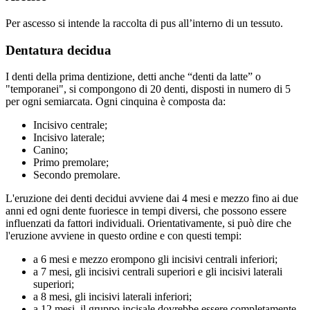
Per ascesso si intende la raccolta di pus all’interno di un tessuto.
Dentatura decidua
I denti della prima dentizione, detti anche “denti da latte” o
"temporanei", si compongono di 20 denti, disposti in numero di 5
per ogni semiarcata. Ogni cinquina è composta da:
Incisivo centrale;
Incisivo laterale;
Canino;
Primo premolare;
Secondo premolare.
L'eruzione dei denti decidui avviene dai 4 mesi e mezzo fino ai due
anni ed ogni dente fuoriesce in tempi diversi, che possono essere
influenzati da fattori individuali. Orientativamente, si può dire che
l'eruzione avviene in questo ordine e con questi tempi:
a 6 mesi e mezzo erompono gli incisivi centrali inferiori;
a 7 mesi, gli incisivi centrali superiori e gli incisivi laterali
superiori;
a 8 mesi, gli incisivi laterali inferiori;
a 12 mesi, il gruppo incisale dovrebbe essere completamente