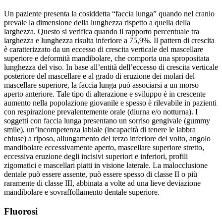
Un paziente presenta la cosiddetta “faccia lunga” quando nel cranio
prevale la dimensione della lunghezza rispetto a quella della
larghezza. Questo si verifica quando il rapporto percentuale tra
larghezza e lunghezza risulta inferiore a 75,9%. Il pattern di crescita
è caratterizzato da un eccesso di crescita verticale del mascellare
superiore e deformità mandibolare, che comporta una spropositata
lunghezza del viso. In base all’entità dell’eccesso di crescita verticale
posteriore del mascellare e al grado di eruzione dei molari del
mascellare superiore, la faccia lunga può associarsi a un morso
aperto anteriore. Tale tipo di alterazione e sviluppo è in crescente
aumento nella popolazione giovanile e spesso è rilevabile in pazienti
con respirazione prevalentemente orale (diurna e/o notturna). I
soggetti con faccia lunga presentano un sorriso gengivale (gummy
smile), un’incompetenza labiale (incapacità di tenere le labbra
chiuse) a riposo, allungamento del terzo inferiore del volto, angolo
mandibolare eccessivamente aperto, mascellare superiore stretto,
eccessiva eruzione degli incisivi superiori e inferiori, profili
zigomatici e mascellari piatti in visione laterale. La malocclusione
dentale può essere assente, può essere spesso di classe II o più
raramente di classe III, abbinata a volte ad una lieve deviazione
mandibolare e sovraffollamento dentale superiore.
Fluorosi