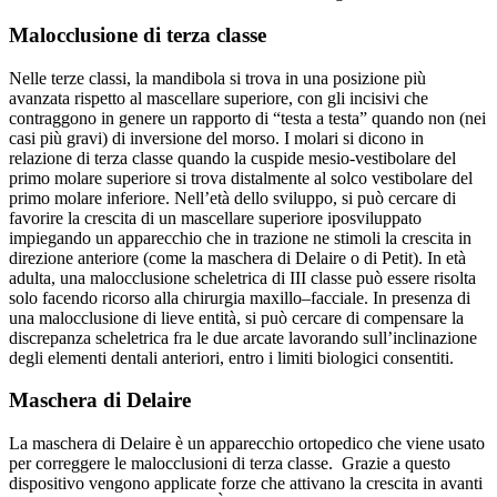
Malocclusione di terza classe
Nelle terze classi, la mandibola si trova in una posizione più
avanzata rispetto al mascellare superiore, con gli incisivi che
contraggono in genere un rapporto di “testa a testa” quando non (nei
casi più gravi) di inversione del morso. I molari si dicono in
relazione di terza classe quando la cuspide mesio-vestibolare del
primo molare superiore si trova distalmente al solco vestibolare del
primo molare inferiore. Nell’età dello sviluppo, si può cercare di
favorire la crescita di un mascellare superiore iposviluppato
impiegando un apparecchio che in trazione ne stimoli la crescita in
direzione anteriore (come la maschera di Delaire o di Petit). In età
adulta, una malocclusione scheletrica di III classe può essere risolta
solo facendo ricorso alla chirurgia maxillo–facciale. In presenza di
una malocclusione di lieve entità, si può cercare di compensare la
discrepanza scheletrica fra le due arcate lavorando sull’inclinazione
degli elementi dentali anteriori, entro i limiti biologici consentiti.
Maschera di Delaire
La maschera di Delaire è un apparecchio ortopedico che viene usato
per correggere le malocclusioni di terza classe. Grazie a questo
dispositivo vengono applicate forze che attivano la crescita in avanti