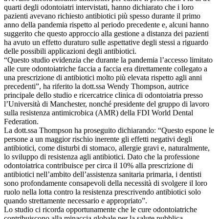
quarti degli odontoiatri intervistati, hanno dichiarato che i loro
pazienti avevano richiesto antibiotici più spesso durante il primo
anno della pandemia rispetto al periodo precedente e, alcuni hanno
suggerito che questo approccio alla gestione a distanza dei pazienti
ha avuto un effetto duraturo sulle aspettative degli stessi a riguardo
delle possibili applicazioni degli antibiotici.
“Questo studio evidenzia che durante la pandemia l’accesso limitato
alle cure odontoiatriche faccia a faccia era direttamente collegato a
una prescrizione di antibiotici molto più elevata rispetto agli anni
precedenti”, ha riferito la dott.ssa Wendy Thompson, autrice
principale dello studio e ricercatrice clinica di odontoiatria presso
l’Università di Manchester, nonché presidente del gruppo di lavoro
sulla resistenza antimicrobica (AMR) della FDI World Dental
Federation.
La dott.ssa Thompson ha proseguito dichiarando: “Questo espone le
persone a un maggior rischio inerente gli effetti negativi degli
antibiotici, come disturbi di stomaco, allergie gravi e, naturalmente,
lo sviluppo di resistenza agli antibiotici. Dato che la professione
odontoiatrica contribuisce per circa il 10% alla prescrizione di
antibiotici nell’ambito dell’assistenza sanitaria primaria, i dentisti
sono profondamente consapevoli della necessità di svolgere il loro
ruolo nella lotta contro la resistenza prescrivendo antibiotici solo
quando strettamente necessario e appropriato”.
Lo studio ci ricorda opportunamente che le cure odontoiatriche
contribuiscono alla minaccia globale per la salute pubblica