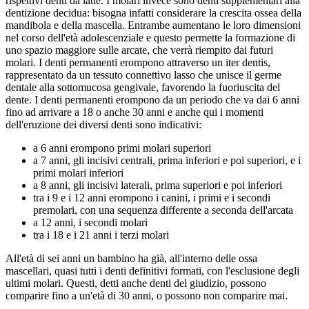
rispettivi denti da latte. I molari invece sono denti supplementari alla
dentizione decidua: bisogna infatti considerare la crescita ossea della
mandibola e della mascella. Entrambe aumentano le loro dimensioni
nel corso dell'età adolescenziale e questo permette la formazione di
uno spazio maggiore sulle arcate, che verrà riempito dai futuri
molari. I denti permanenti erompono attraverso un iter dentis,
rappresentato da un tessuto connettivo lasso che unisce il germe
dentale alla sottomucosa gengivale, favorendo la fuoriuscita del
dente. I denti permanenti erompono da un periodo che va dai 6 anni
fino ad arrivare a 18 o anche 30 anni e anche qui i momenti
dell'eruzione dei diversi denti sono indicativi:
a 6 anni erompono primi molari superiori
a 7 anni, gli incisivi centrali, prima inferiori e poi superiori, e i
primi molari inferiori
a 8 anni, gli incisivi laterali, prima superiori e poi inferiori
tra i 9 e i 12 anni erompono i canini, i primi e i secondi
premolari, con una sequenza differente a seconda dell'arcata
a 12 anni, i secondi molari
tra i 18 e i 21 anni i terzi molari
All'età di sei anni un bambino ha già, all'interno delle ossa
mascellari, quasi tutti i denti definitivi formati, con l'esclusione degli
ultimi molari. Questi, detti anche denti del giudizio, possono
comparire fino a un'età di 30 anni, o possono non comparire mai.