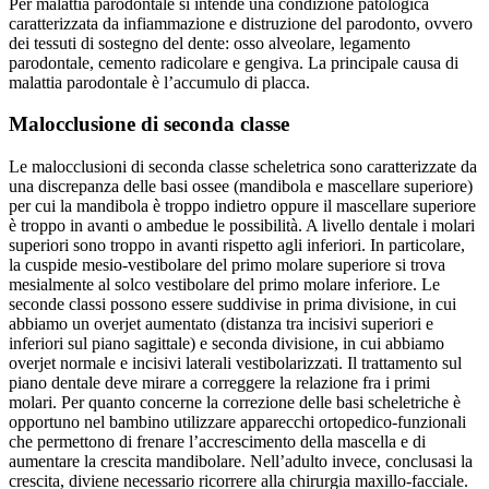
Per malattia parodontale si intende una condizione patologica
caratterizzata da infiammazione e distruzione del parodonto, ovvero
dei tessuti di sostegno del dente: osso alveolare, legamento
parodontale, cemento radicolare e gengiva. La principale causa di
malattia parodontale è l’accumulo di placca.
Malocclusione di seconda classe
Le malocclusioni di seconda classe scheletrica sono caratterizzate da
una discrepanza delle basi ossee (mandibola e mascellare superiore)
per cui la mandibola è troppo indietro oppure il mascellare superiore
è troppo in avanti o ambedue le possibilità. A livello dentale i molari
superiori sono troppo in avanti rispetto agli inferiori. In particolare,
la cuspide mesio-vestibolare del primo molare superiore si trova
mesialmente al solco vestibolare del primo molare inferiore. Le
seconde classi possono essere suddivise in prima divisione, in cui
abbiamo un overjet aumentato (distanza tra incisivi superiori e
inferiori sul piano sagittale) e seconda divisione, in cui abbiamo
overjet normale e incisivi laterali vestibolarizzati. Il trattamento sul
piano dentale deve mirare a correggere la relazione fra i primi
molari. Per quanto concerne la correzione delle basi scheletriche è
opportuno nel bambino utilizzare apparecchi ortopedico-funzionali
che permettono di frenare l’accrescimento della mascella e di
aumentare la crescita mandibolare. Nell’adulto invece, conclusasi la
crescita, diviene necessario ricorrere alla chirurgia maxillo-facciale.