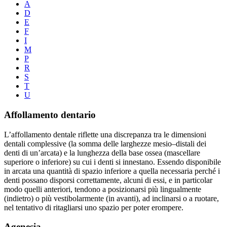
A
D
E
F
I
M
P
R
S
T
U
Affollamento dentario
L’affollamento dentale riflette una discrepanza tra le dimensioni
dentali complessive (la somma delle larghezze mesio–distali dei
denti di un’arcata) e la lunghezza della base ossea (mascellare
superiore o inferiore) su cui i denti si innestano. Essendo disponibile
in arcata una quantità di spazio inferiore a quella necessaria perché i
denti possano disporsi correttamente, alcuni di essi, e in particolar
modo quelli anteriori, tendono a posizionarsi più lingualmente
(indietro) o più vestibolarmente (in avanti), ad inclinarsi o a ruotare,
nel tentativo di ritagliarsi uno spazio per poter erompere.
Agenesia