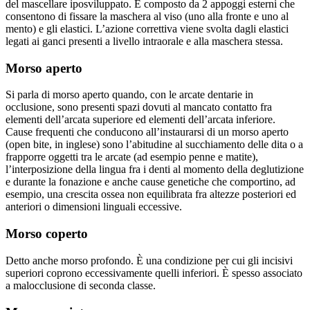
del mascellare iposviluppato. È composto da 2 appoggi esterni che
consentono di fissare la maschera al viso (uno alla fronte e uno al
mento) e gli elastici. L’azione correttiva viene svolta dagli elastici
legati ai ganci presenti a livello intraorale e alla maschera stessa.
Morso aperto
Si parla di morso aperto quando, con le arcate dentarie in
occlusione, sono presenti spazi dovuti al mancato contatto fra
elementi dell’arcata superiore ed elementi dell’arcata inferiore.
Cause frequenti che conducono all’instaurarsi di un morso aperto
(open bite, in inglese) sono l’abitudine al succhiamento delle dita o a
frapporre oggetti tra le arcate (ad esempio penne e matite),
l’interposizione della lingua fra i denti al momento della deglutizione
e durante la fonazione e anche cause genetiche che comportino, ad
esempio, una crescita ossea non equilibrata fra altezze posteriori ed
anteriori o dimensioni linguali eccessive.
Morso coperto
Detto anche morso profondo. È una condizione per cui gli incisivi
superiori coprono eccessivamente quelli inferiori. È spesso associato
a malocclusione di seconda classe.