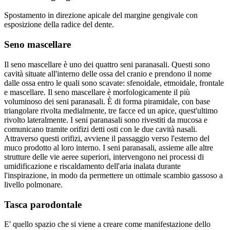
Spostamento in direzione apicale del margine gengivale con
esposizione della radice del dente.
Seno mascellare
Il seno mascellare è uno dei quattro seni paranasali. Questi sono
cavità situate all'interno delle ossa del cranio e prendono il nome
dalle ossa entro le quali sono scavate: sfenoidale, etmoidale, frontale
e mascellare. Il seno mascellare è morfologicamente il più
voluminoso dei seni paranasali. È di forma piramidale, con base
triangolare rivolta medialmente, tre facce ed un apice, quest'ultimo
rivolto lateralmente. I seni paranasali sono rivestiti da mucosa e
comunicano tramite orifizi detti osti con le due cavità nasali.
Attraverso questi orifizi, avviene il passaggio verso l'esterno del
muco prodotto al loro interno. I seni paranasali, assieme alle altre
strutture delle vie aeree superiori, intervengono nei processi di
umidificazione e riscaldamento dell'aria inalata durante
l'inspirazione, in modo da permettere un ottimale scambio gassoso a
livello polmonare.
Tasca parodontale
E' quello spazio che si viene a creare come manifestazione dello