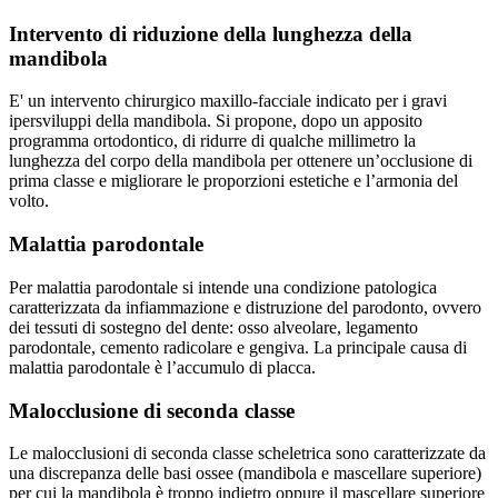
Intervento di riduzione della lunghezza della
mandibola
E' un intervento chirurgico maxillo-facciale indicato per i gravi
ipersviluppi della mandibola. Si propone, dopo un apposito
programma ortodontico, di ridurre di qualche millimetro la
lunghezza del corpo della mandibola per ottenere un’occlusione di
prima classe e migliorare le proporzioni estetiche e l’armonia del
volto.
Malattia parodontale
Per malattia parodontale si intende una condizione patologica
caratterizzata da infiammazione e distruzione del parodonto, ovvero
dei tessuti di sostegno del dente: osso alveolare, legamento
parodontale, cemento radicolare e gengiva. La principale causa di
malattia parodontale è l’accumulo di placca.
Malocclusione di seconda classe
Le malocclusioni di seconda classe scheletrica sono caratterizzate da
una discrepanza delle basi ossee (mandibola e mascellare superiore)
per cui la mandibola è troppo indietro oppure il mascellare superiore