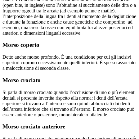
(open bite, in inglese) sono l’abitudine al succhiamento delle dita o a
frapporre oggetti tra le arcate (ad esempio penne e matite),
l’interposizione della lingua fra i denti al momento della deglutizione
e durante la fonazione e anche cause genetiche che comportino, ad
esempio, una crescita ossea non equilibrata fra altezze posteriori ed
anteriori o dimensioni linguali eccessive.
Morso coperto
Detto anche morso profondo. È una condizione per cui gli incisivi
superiori coprono eccessivamente quelli inferiori. È spesso associato
a malocclusione di seconda classe.
Morso crociato
Si parla di morso crociato quando l’occlusione di uno o più elementi
dentali si presenta invertita rispetto alla norma: i denti dell’arcata
superiore si trovano all’interno e sono quindi abbracciati dai denti
dell’arcata inferiore che si trovano all’esterno. Il morso crociato può
essere anteriore o posteriore, monolaterale o bilaterale.
Morso crociato anteriore
Si parla di morso crociato anteriore quando l’occlusione di uno o più