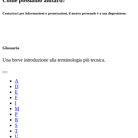
Come possiamo aiutarti?
Contattaci per informazioni o prenotazioni, il nostro personale è a tua disposizione.
Glossario
Una breve introduzione alla terminologia più tecnica.
A
D
E
F
I
M
P
R
S
T
U