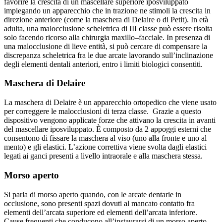
favorire la crescita di un mascellare superiore iposviluppato
impiegando un apparecchio che in trazione ne stimoli la crescita in
direzione anteriore (come la maschera di Delaire o di Petit). In età
adulta, una malocclusione scheletrica di III classe può essere risolta
solo facendo ricorso alla chirurgia maxillo–facciale. In presenza di
una malocclusione di lieve entità, si può cercare di compensare la
discrepanza scheletrica fra le due arcate lavorando sull’inclinazione
degli elementi dentali anteriori, entro i limiti biologici consentiti.
Maschera di Delaire
La maschera di Delaire è un apparecchio ortopedico che viene usato
per correggere le malocclusioni di terza classe. Grazie a questo
dispositivo vengono applicate forze che attivano la crescita in avanti
del mascellare iposviluppato. È composto da 2 appoggi esterni che
consentono di fissare la maschera al viso (uno alla fronte e uno al
mento) e gli elastici. L’azione correttiva viene svolta dagli elastici
legati ai ganci presenti a livello intraorale e alla maschera stessa.
Morso aperto
Si parla di morso aperto quando, con le arcate dentarie in
occlusione, sono presenti spazi dovuti al mancato contatto fra
elementi dell’arcata superiore ed elementi dell’arcata inferiore.
Cause frequenti che conducono all’instaurarsi di un morso aperto