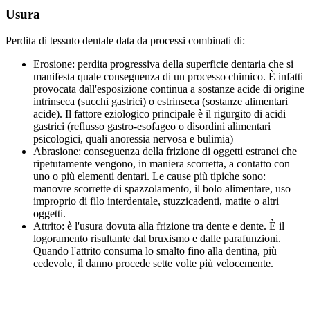
Usura
Perdita di tessuto dentale data da processi combinati di:
Erosione: perdita progressiva della superficie dentaria che si
manifesta quale conseguenza di un processo chimico. È infatti
provocata dall'esposizione continua a sostanze acide di origine
intrinseca (succhi gastrici) o estrinseca (sostanze alimentari
acide). Il fattore eziologico principale è il rigurgito di acidi
gastrici (reflusso gastro-esofageo o disordini alimentari
psicologici, quali anoressia nervosa e bulimia)
Abrasione: conseguenza della frizione di oggetti estranei che
ripetutamente vengono, in maniera scorretta, a contatto con
uno o più elementi dentari. Le cause più tipiche sono:
manovre scorrette di spazzolamento, il bolo alimentare, uso
improprio di filo interdentale, stuzzicadenti, matite o altri
oggetti.
Attrito: è l'usura dovuta alla frizione tra dente e dente. È il
logoramento risultante dal bruxismo e dalle parafunzioni.
Quando l'attrito consuma lo smalto fino alla dentina, più
cedevole, il danno procede sette volte più velocemente.