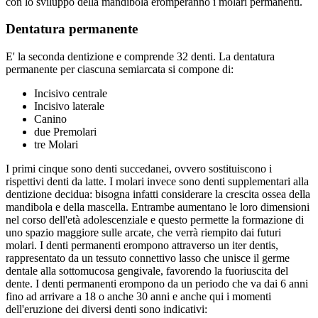
con lo sviluppo della mandibola eromperanno i molari permanenti.
Dentatura permanente
E' la seconda dentizione e comprende 32 denti. La dentatura
permanente per ciascuna semiarcata si compone di:
Incisivo centrale
Incisivo laterale
Canino
due Premolari
tre Molari
I primi cinque sono denti succedanei, ovvero sostituiscono i
rispettivi denti da latte. I molari invece sono denti supplementari alla
dentizione decidua: bisogna infatti considerare la crescita ossea della
mandibola e della mascella. Entrambe aumentano le loro dimensioni
nel corso dell'età adolescenziale e questo permette la formazione di
uno spazio maggiore sulle arcate, che verrà riempito dai futuri
molari. I denti permanenti erompono attraverso un iter dentis,
rappresentato da un tessuto connettivo lasso che unisce il germe
dentale alla sottomucosa gengivale, favorendo la fuoriuscita del
dente. I denti permanenti erompono da un periodo che va dai 6 anni
fino ad arrivare a 18 o anche 30 anni e anche qui i momenti
dell'eruzione dei diversi denti sono indicativi: