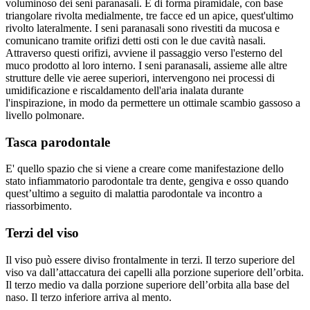
voluminoso dei seni paranasali. È di forma piramidale, con base
triangolare rivolta medialmente, tre facce ed un apice, quest'ultimo
rivolto lateralmente. I seni paranasali sono rivestiti da mucosa e
comunicano tramite orifizi detti osti con le due cavità nasali.
Attraverso questi orifizi, avviene il passaggio verso l'esterno del
muco prodotto al loro interno. I seni paranasali, assieme alle altre
strutture delle vie aeree superiori, intervengono nei processi di
umidificazione e riscaldamento dell'aria inalata durante
l'inspirazione, in modo da permettere un ottimale scambio gassoso a
livello polmonare.
Tasca parodontale
E' quello spazio che si viene a creare come manifestazione dello
stato infiammatorio parodontale tra dente, gengiva e osso quando
quest’ultimo a seguito di malattia parodontale va incontro a
riassorbimento.
Terzi del viso
Il viso può essere diviso frontalmente in terzi. Il terzo superiore del
viso va dall’attaccatura dei capelli alla porzione superiore dell’orbita.
Il terzo medio va dalla porzione superiore dell’orbita alla base del
naso. Il terzo inferiore arriva al mento.