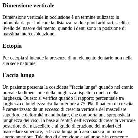
Dimensione verticale
Dimensione verticale in occlusione è un termine utilizzato in
odontoiatria per indicare la distanza tra due punti arbitrari, scelti a
livello del naso e del mento, quando i denti sono in posizione di
massima intercuspidazione.
Ectopia
Per ectopia si intende la presenza di un elemento dentario non nella
sua sede naturale.
Faccia lunga
Un paziente presenta la cosiddetta “faccia lunga” quando nel cranio
prevale la dimensione della lunghezza rispetto a quella della
larghezza. Questo si verifica quando il rapporto percentuale tra
larghezza e lunghezza risulta inferiore a 75,9%. Il pattern di crescita
è caratterizzato da un eccesso di crescita verticale del mascellare
superiore e deformità mandibolare, che comporta una spropositata
lunghezza del viso. In base all’entità dell’eccesso di crescita verticale
posteriore del mascellare e al grado di eruzione dei molari del
mascellare superiore, la faccia lunga può associarsi a un morso
aperto anteriore. Tale tipo di alterazione e sviluppo è in crescente