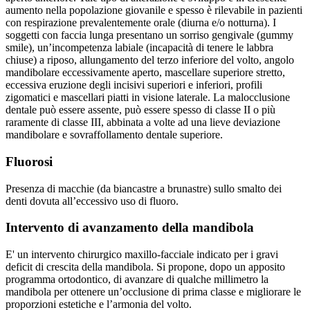
aumento nella popolazione giovanile e spesso è rilevabile in pazienti
con respirazione prevalentemente orale (diurna e/o notturna). I
soggetti con faccia lunga presentano un sorriso gengivale (gummy
smile), un’incompetenza labiale (incapacità di tenere le labbra
chiuse) a riposo, allungamento del terzo inferiore del volto, angolo
mandibolare eccessivamente aperto, mascellare superiore stretto,
eccessiva eruzione degli incisivi superiori e inferiori, profili
zigomatici e mascellari piatti in visione laterale. La malocclusione
dentale può essere assente, può essere spesso di classe II o più
raramente di classe III, abbinata a volte ad una lieve deviazione
mandibolare e sovraffollamento dentale superiore.
Fluorosi
Presenza di macchie (da biancastre a brunastre) sullo smalto dei
denti dovuta all’eccessivo uso di fluoro.
Intervento di avanzamento della mandibola
E' un intervento chirurgico maxillo-facciale indicato per i gravi
deficit di crescita della mandibola. Si propone, dopo un apposito
programma ortodontico, di avanzare di qualche millimetro la
mandibola per ottenere un’occlusione di prima classe e migliorare le
proporzioni estetiche e l’armonia del volto.