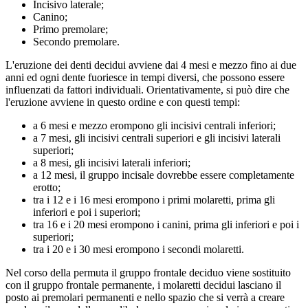
Incisivo laterale;
Canino;
Primo premolare;
Secondo premolare.
L'eruzione dei denti decidui avviene dai 4 mesi e mezzo fino ai due
anni ed ogni dente fuoriesce in tempi diversi, che possono essere
influenzati da fattori individuali. Orientativamente, si può dire che
l'eruzione avviene in questo ordine e con questi tempi:
a 6 mesi e mezzo erompono gli incisivi centrali inferiori;
a 7 mesi, gli incisivi centrali superiori e gli incisivi laterali
superiori;
a 8 mesi, gli incisivi laterali inferiori;
a 12 mesi, il gruppo incisale dovrebbe essere completamente
erotto;
tra i 12 e i 16 mesi erompono i primi molaretti, prima gli
inferiori e poi i superiori;
tra 16 e i 20 mesi erompono i canini, prima gli inferiori e poi i
superiori;
tra i 20 e i 30 mesi erompono i secondi molaretti.
Nel corso della permuta il gruppo frontale deciduo viene sostituito
con il gruppo frontale permanente, i molaretti decidui lasciano il
posto ai premolari permanenti e nello spazio che si verrà a creare