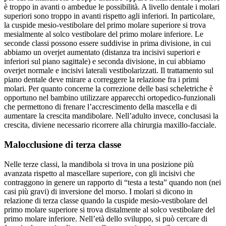
è troppo in avanti o ambedue le possibilità. A livello dentale i molari
superiori sono troppo in avanti rispetto agli inferiori. In particolare,
la cuspide mesio-vestibolare del primo molare superiore si trova
mesialmente al solco vestibolare del primo molare inferiore. Le
seconde classi possono essere suddivise in prima divisione, in cui
abbiamo un overjet aumentato (distanza tra incisivi superiori e
inferiori sul piano sagittale) e seconda divisione, in cui abbiamo
overjet normale e incisivi laterali vestibolarizzati. Il trattamento sul
piano dentale deve mirare a correggere la relazione fra i primi
molari. Per quanto concerne la correzione delle basi scheletriche è
opportuno nel bambino utilizzare apparecchi ortopedico-funzionali
che permettono di frenare l’accrescimento della mascella e di
aumentare la crescita mandibolare. Nell’adulto invece, conclusasi la
crescita, diviene necessario ricorrere alla chirurgia maxillo-facciale.
Malocclusione di terza classe
Nelle terze classi, la mandibola si trova in una posizione più
avanzata rispetto al mascellare superiore, con gli incisivi che
contraggono in genere un rapporto di “testa a testa” quando non (nei
casi più gravi) di inversione del morso. I molari si dicono in
relazione di terza classe quando la cuspide mesio-vestibolare del
primo molare superiore si trova distalmente al solco vestibolare del
primo molare inferiore. Nell’età dello sviluppo, si può cercare di