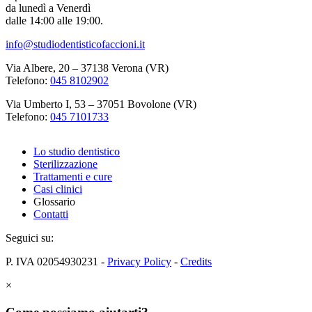
da lunedì a Venerdì
dalle 14:00 alle 19:00.
info@studiodentisticofaccioni.it
Via Albere, 20 – 37138 Verona (VR)
Telefono:
045 8102902
Via Umberto I, 53 – 37051 Bovolone (VR)
Telefono:
045 7101733
Lo studio dentistico
Sterilizzazione
Trattamenti e cure
Casi clinici
Glossario
Contatti
Seguici su:
P. IVA 02054930231 -
Privacy Policy
-
Credits
×