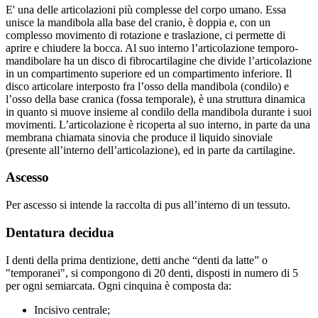
E' una delle articolazioni più complesse del corpo umano. Essa
unisce la mandibola alla base del cranio, è doppia e, con un
complesso movimento di rotazione e traslazione, ci permette di
aprire e chiudere la bocca. Al suo interno l’articolazione temporo-
mandibolare ha un disco di fibrocartilagine che divide l’articolazione
in un compartimento superiore ed un compartimento inferiore. Il
disco articolare interposto fra l’osso della mandibola (condilo) e
l’osso della base cranica (fossa temporale), è una struttura dinamica
in quanto si muove insieme al condilo della mandibola durante i suoi
movimenti. L’articolazione è ricoperta al suo interno, in parte da una
membrana chiamata sinovia che produce il liquido sinoviale
(presente all’interno dell’articolazione), ed in parte da cartilagine.
Ascesso
Per ascesso si intende la raccolta di pus all’interno di un tessuto.
Dentatura decidua
I denti della prima dentizione, detti anche “denti da latte” o
"temporanei", si compongono di 20 denti, disposti in numero di 5
per ogni semiarcata. Ogni cinquina è composta da:
Incisivo centrale;