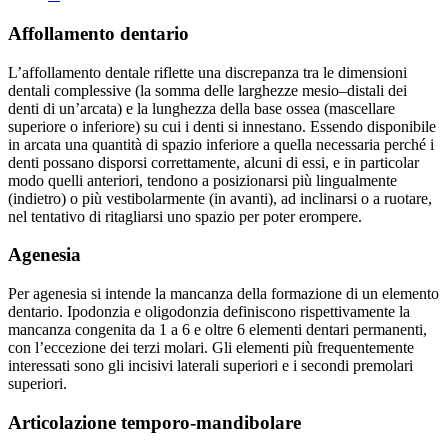
Affollamento dentario
L’affollamento dentale riflette una discrepanza tra le dimensioni
dentali complessive (la somma delle larghezze mesio–distali dei
denti di un’arcata) e la lunghezza della base ossea (mascellare
superiore o inferiore) su cui i denti si innestano. Essendo disponibile
in arcata una quantità di spazio inferiore a quella necessaria perché i
denti possano disporsi correttamente, alcuni di essi, e in particolar
modo quelli anteriori, tendono a posizionarsi più lingualmente
(indietro) o più vestibolarmente (in avanti), ad inclinarsi o a ruotare,
nel tentativo di ritagliarsi uno spazio per poter erompere.
Agenesia
Per agenesia si intende la mancanza della formazione di un elemento
dentario. Ipodonzia e oligodonzia definiscono rispettivamente la
mancanza congenita da 1 a 6 e oltre 6 elementi dentari permanenti,
con l’eccezione dei terzi molari. Gli elementi più frequentemente
interessati sono gli incisivi laterali superiori e i secondi premolari
superiori.
Articolazione temporo-mandibolare