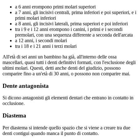
a 6 anni erompono primi molari superiori
a 7 anni, gli incisivi centrali, prima inferiori e poi superiori, e i
primi molari inferiori
a 8 anni, gli incisivi laterali, prima superiori e poi inferiori
tra i 9 e i 12 anni erompono i canini, i primi e i secondi
premolari, con una sequenza differente a seconda dell'arcata
a 12 anni, i secondi molari
tra i 18 e i 21 anni i terzi molari
All'età di sei anni un bambino ha già, all'interno delle ossa
mascellari, quasi tutti i denti definitivi formati, con l'esclusione degli
ultimi molari. Questi, detti anche denti del giudizio, possono
comparire fino a un'età di 30 anni, o possono non comparire mai.
Dente antagonista
Si dicono antagonisti gli elementi dentari che entrano in contatto in
occlusione.
Diastema
Per diastema si intende quello spazio che si viene a creare tra due
denti contigui quando manca il punto di contatto.