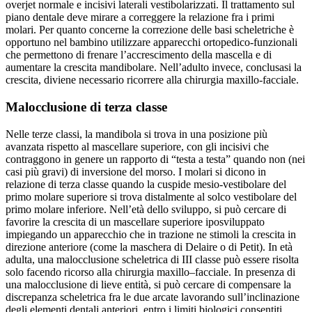
overjet normale e incisivi laterali vestibolarizzati. Il trattamento sul
piano dentale deve mirare a correggere la relazione fra i primi
molari. Per quanto concerne la correzione delle basi scheletriche è
opportuno nel bambino utilizzare apparecchi ortopedico-funzionali
che permettono di frenare l’accrescimento della mascella e di
aumentare la crescita mandibolare. Nell’adulto invece, conclusasi la
crescita, diviene necessario ricorrere alla chirurgia maxillo-facciale.
Malocclusione di terza classe
Nelle terze classi, la mandibola si trova in una posizione più
avanzata rispetto al mascellare superiore, con gli incisivi che
contraggono in genere un rapporto di “testa a testa” quando non (nei
casi più gravi) di inversione del morso. I molari si dicono in
relazione di terza classe quando la cuspide mesio-vestibolare del
primo molare superiore si trova distalmente al solco vestibolare del
primo molare inferiore. Nell’età dello sviluppo, si può cercare di
favorire la crescita di un mascellare superiore iposviluppato
impiegando un apparecchio che in trazione ne stimoli la crescita in
direzione anteriore (come la maschera di Delaire o di Petit). In età
adulta, una malocclusione scheletrica di III classe può essere risolta
solo facendo ricorso alla chirurgia maxillo–facciale. In presenza di
una malocclusione di lieve entità, si può cercare di compensare la
discrepanza scheletrica fra le due arcate lavorando sull’inclinazione
degli elementi dentali anteriori, entro i limiti biologici consentiti.