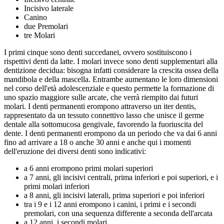
Incisivo laterale
Canino
due Premolari
tre Molari
I primi cinque sono denti succedanei, ovvero sostituiscono i
rispettivi denti da latte. I molari invece sono denti supplementari alla
dentizione decidua: bisogna infatti considerare la crescita ossea della
mandibola e della mascella. Entrambe aumentano le loro dimensioni
nel corso dell'età adolescenziale e questo permette la formazione di
uno spazio maggiore sulle arcate, che verrà riempito dai futuri
molari. I denti permanenti erompono attraverso un iter dentis,
rappresentato da un tessuto connettivo lasso che unisce il germe
dentale alla sottomucosa gengivale, favorendo la fuoriuscita del
dente. I denti permanenti erompono da un periodo che va dai 6 anni
fino ad arrivare a 18 o anche 30 anni e anche qui i momenti
dell'eruzione dei diversi denti sono indicativi:
a 6 anni erompono primi molari superiori
a 7 anni, gli incisivi centrali, prima inferiori e poi superiori, e i
primi molari inferiori
a 8 anni, gli incisivi laterali, prima superiori e poi inferiori
tra i 9 e i 12 anni erompono i canini, i primi e i secondi
premolari, con una sequenza differente a seconda dell'arcata
a 12 anni, i secondi molari