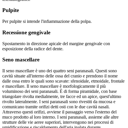
Pulpite
Per pulpite si intende l'infiammazione della polpa.
Recessione gengivale
Spostamento in direzione apicale del margine gengivale con
esposizione della radice del dente.
Seno mascellare
Il seno mascellare è uno dei quattro seni paranasali. Questi sono
cavità situate all'interno delle ossa del cranio e prendono il nome
dalle ossa entro le quali sono scavate: sfenoidale, etmoidale, frontale
e mascellare. Il seno mascellare è morfologicamente il più
voluminoso dei seni paranasali. È di forma piramidale, con base
triangolare rivolta medialmente, tre facce ed un apice, quest'ultimo
rivolto lateralmente. I seni paranasali sono rivestiti da mucosa e
comunicano tramite orifizi detti osti con le due cavità nasali.
Attraverso questi orifizi, avviene il passaggio verso l'esterno del
muco prodotto al loro interno. I seni paranasali, assieme alle altre
strutture delle vie aeree superiori, intervengono nei processi di
umidificazione e riscaldamento dell'aria inalata durante