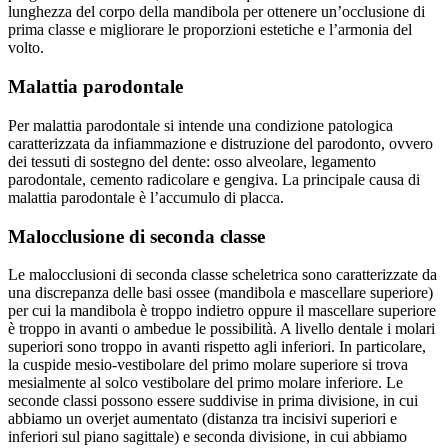
lunghezza del corpo della mandibola per ottenere un’occlusione di
prima classe e migliorare le proporzioni estetiche e l’armonia del
volto.
Malattia parodontale
Per malattia parodontale si intende una condizione patologica
caratterizzata da infiammazione e distruzione del parodonto, ovvero
dei tessuti di sostegno del dente: osso alveolare, legamento
parodontale, cemento radicolare e gengiva. La principale causa di
malattia parodontale è l’accumulo di placca.
Malocclusione di seconda classe
Le malocclusioni di seconda classe scheletrica sono caratterizzate da
una discrepanza delle basi ossee (mandibola e mascellare superiore)
per cui la mandibola è troppo indietro oppure il mascellare superiore
è troppo in avanti o ambedue le possibilità. A livello dentale i molari
superiori sono troppo in avanti rispetto agli inferiori. In particolare,
la cuspide mesio-vestibolare del primo molare superiore si trova
mesialmente al solco vestibolare del primo molare inferiore. Le
seconde classi possono essere suddivise in prima divisione, in cui
abbiamo un overjet aumentato (distanza tra incisivi superiori e
inferiori sul piano sagittale) e seconda divisione, in cui abbiamo