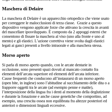
Maschera di Delaire
La maschera di Delaire è un apparecchio ortopedico che viene usato
per correggere le malocclusioni di terza classe. Grazie a questo
dispositivo vengono applicate forze che attivano la crescita in avanti
del mascellare iposviluppato. È composto da 2 appoggi esterni che
consentono di fissare la maschera al viso (uno alla fronte e uno al
mento) e gli elastici. L’azione correttiva viene svolta dagli elastici
legati ai ganci presenti a livello intraorale e alla maschera stessa.
Morso aperto
Si parla di morso aperto quando, con le arcate dentarie in
occlusione, sono presenti spazi dovuti al mancato contatto fra
elementi dell’arcata superiore ed elementi dell’arcata inferiore.
Cause frequenti che conducono all’instaurarsi di un morso aperto
(open bite, in inglese) sono l’abitudine al succhiamento delle dita o a
frapporre oggetti tra le arcate (ad esempio penne e matite),
l’interposizione della lingua fra i denti al momento della deglutizione
e durante la fonazione e anche cause genetiche che comportino, ad
esempio, una crescita ossea non equilibrata fra altezze posteriori ed
anteriori o dimensioni linguali eccessive.