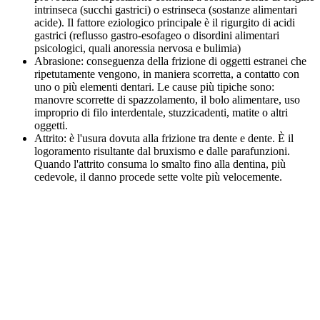
intrinseca (succhi gastrici) o estrinseca (sostanze alimentari
acide). Il fattore eziologico principale è il rigurgito di acidi
gastrici (reflusso gastro-esofageo o disordini alimentari
psicologici, quali anoressia nervosa e bulimia)
Abrasione: conseguenza della frizione di oggetti estranei che
ripetutamente vengono, in maniera scorretta, a contatto con
uno o più elementi dentari. Le cause più tipiche sono:
manovre scorrette di spazzolamento, il bolo alimentare, uso
improprio di filo interdentale, stuzzicadenti, matite o altri
oggetti.
Attrito: è l'usura dovuta alla frizione tra dente e dente. È il
logoramento risultante dal bruxismo e dalle parafunzioni.
Quando l'attrito consuma lo smalto fino alla dentina, più
cedevole, il danno procede sette volte più velocemente.