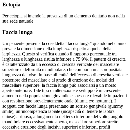
Ectopia
Per ectopia si intende la presenza di un elemento dentario non nella
sua sede naturale.
Faccia lunga
Un paziente presenta la cosiddetta “faccia lunga” quando nel cranio
prevale la dimensione della lunghezza rispetto a quella della
larghezza. Questo si verifica quando il rapporto percentuale tra
larghezza e lunghezza risulta inferiore a 75,9%. Il pattern di crescita
è caratterizzato da un eccesso di crescita verticale del mascellare
superiore e deformità mandibolare, che comporta una spropositata
lunghezza del viso. In base all’entità dell’eccesso di crescita verticale
posteriore del mascellare e al grado di eruzione dei molari del
mascellare superiore, la faccia lunga può associarsi a un morso
aperto anteriore. Tale tipo di alterazione e sviluppo è in crescente
aumento nella popolazione giovanile e spesso è rilevabile in pazienti
con respirazione prevalentemente orale (diurna e/o notturna). I
soggetti con faccia lunga presentano un sorriso gengivale (gummy
smile), un’incompetenza labiale (incapacità di tenere le labbra
chiuse) a riposo, allungamento del terzo inferiore del volto, angolo
mandibolare eccessivamente aperto, mascellare superiore stretto,
eccessiva eruzione degli incisivi superiori e inferiori, profili