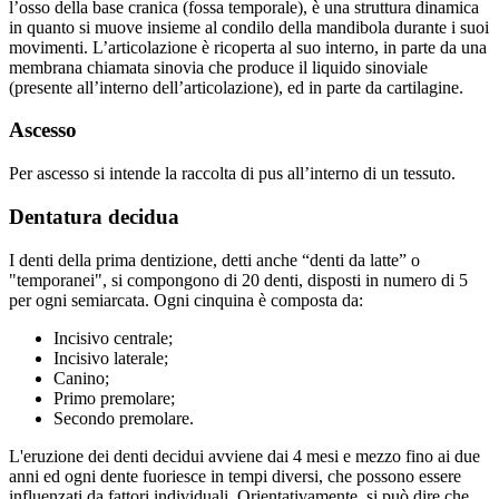
l’osso della base cranica (fossa temporale), è una struttura dinamica
in quanto si muove insieme al condilo della mandibola durante i suoi
movimenti. L’articolazione è ricoperta al suo interno, in parte da una
membrana chiamata sinovia che produce il liquido sinoviale
(presente all’interno dell’articolazione), ed in parte da cartilagine.
Ascesso
Per ascesso si intende la raccolta di pus all’interno di un tessuto.
Dentatura decidua
I denti della prima dentizione, detti anche “denti da latte” o
"temporanei", si compongono di 20 denti, disposti in numero di 5
per ogni semiarcata. Ogni cinquina è composta da:
Incisivo centrale;
Incisivo laterale;
Canino;
Primo premolare;
Secondo premolare.
L'eruzione dei denti decidui avviene dai 4 mesi e mezzo fino ai due
anni ed ogni dente fuoriesce in tempi diversi, che possono essere
influenzati da fattori individuali. Orientativamente, si può dire che