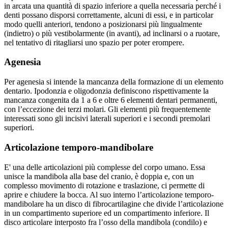
in arcata una quantità di spazio inferiore a quella necessaria perché i
denti possano disporsi correttamente, alcuni di essi, e in particolar
modo quelli anteriori, tendono a posizionarsi più lingualmente
(indietro) o più vestibolarmente (in avanti), ad inclinarsi o a ruotare,
nel tentativo di ritagliarsi uno spazio per poter erompere.
Agenesia
Per agenesia si intende la mancanza della formazione di un elemento
dentario. Ipodonzia e oligodonzia definiscono rispettivamente la
mancanza congenita da 1 a 6 e oltre 6 elementi dentari permanenti,
con l’eccezione dei terzi molari. Gli elementi più frequentemente
interessati sono gli incisivi laterali superiori e i secondi premolari
superiori.
Articolazione temporo-mandibolare
E' una delle articolazioni più complesse del corpo umano. Essa
unisce la mandibola alla base del cranio, è doppia e, con un
complesso movimento di rotazione e traslazione, ci permette di
aprire e chiudere la bocca. Al suo interno l’articolazione temporo-
mandibolare ha un disco di fibrocartilagine che divide l’articolazione
in un compartimento superiore ed un compartimento inferiore. Il
disco articolare interposto fra l’osso della mandibola (condilo) e