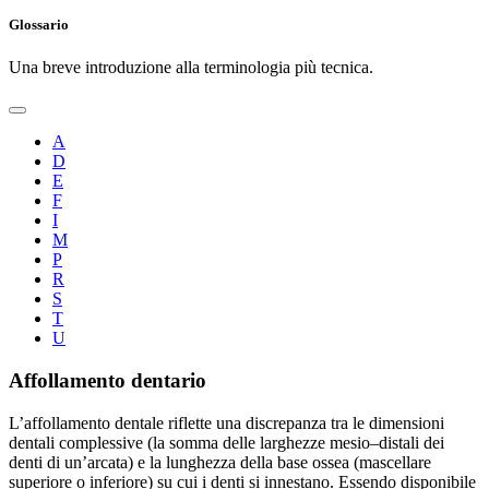
Glossario
Una breve introduzione alla terminologia più tecnica.
A
D
E
F
I
M
P
R
S
T
U
Affollamento dentario
L’affollamento dentale riflette una discrepanza tra le dimensioni
dentali complessive (la somma delle larghezze mesio–distali dei
denti di un’arcata) e la lunghezza della base ossea (mascellare
superiore o inferiore) su cui i denti si innestano. Essendo disponibile