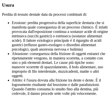
Usura
Perdita di tessuto dentale data da processi combinati di:
Erosione: perdita progressiva della superficie dentaria che si
manifesta quale conseguenza di un processo chimico. È infatti
provocata dall'esposizione continua a sostanze acide di origine
intrinseca (succhi gastrici) o estrinseca (sostanze alimentari
acide). Il fattore eziologico principale è il rigurgito di acidi
gastrici (reflusso gastro-esofageo o disordini alimentari
psicologici, quali anoressia nervosa e bulimia)
Abrasione: conseguenza della frizione di oggetti estranei che
ripetutamente vengono, in maniera scorretta, a contatto con
uno o più elementi dentari. Le cause più tipiche sono:
manovre scorrette di spazzolamento, il bolo alimentare, uso
improprio di filo interdentale, stuzzicadenti, matite o altri
oggetti.
Attrito: è l'usura dovuta alla frizione tra dente e dente. È il
logoramento risultante dal bruxismo e dalle parafunzioni.
Quando l'attrito consuma lo smalto fino alla dentina, più
cedevole, il danno procede sette volte più velocemente.