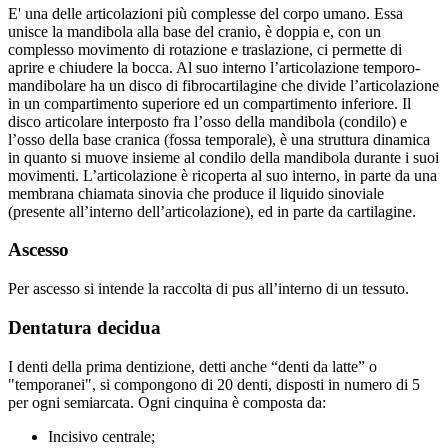
E' una delle articolazioni più complesse del corpo umano. Essa
unisce la mandibola alla base del cranio, è doppia e, con un
complesso movimento di rotazione e traslazione, ci permette di
aprire e chiudere la bocca. Al suo interno l’articolazione temporo-
mandibolare ha un disco di fibrocartilagine che divide l’articolazione
in un compartimento superiore ed un compartimento inferiore. Il
disco articolare interposto fra l’osso della mandibola (condilo) e
l’osso della base cranica (fossa temporale), è una struttura dinamica
in quanto si muove insieme al condilo della mandibola durante i suoi
movimenti. L’articolazione è ricoperta al suo interno, in parte da una
membrana chiamata sinovia che produce il liquido sinoviale
(presente all’interno dell’articolazione), ed in parte da cartilagine.
Ascesso
Per ascesso si intende la raccolta di pus all’interno di un tessuto.
Dentatura decidua
I denti della prima dentizione, detti anche “denti da latte” o
"temporanei", si compongono di 20 denti, disposti in numero di 5
per ogni semiarcata. Ogni cinquina è composta da:
Incisivo centrale;