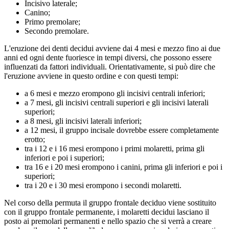
Incisivo laterale;
Canino;
Primo premolare;
Secondo premolare.
L'eruzione dei denti decidui avviene dai 4 mesi e mezzo fino ai due
anni ed ogni dente fuoriesce in tempi diversi, che possono essere
influenzati da fattori individuali. Orientativamente, si può dire che
l'eruzione avviene in questo ordine e con questi tempi:
a 6 mesi e mezzo erompono gli incisivi centrali inferiori;
a 7 mesi, gli incisivi centrali superiori e gli incisivi laterali
superiori;
a 8 mesi, gli incisivi laterali inferiori;
a 12 mesi, il gruppo incisale dovrebbe essere completamente
erotto;
tra i 12 e i 16 mesi erompono i primi molaretti, prima gli
inferiori e poi i superiori;
tra 16 e i 20 mesi erompono i canini, prima gli inferiori e poi i
superiori;
tra i 20 e i 30 mesi erompono i secondi molaretti.
Nel corso della permuta il gruppo frontale deciduo viene sostituito
con il gruppo frontale permanente, i molaretti decidui lasciano il
posto ai premolari permanenti e nello spazio che si verrà a creare