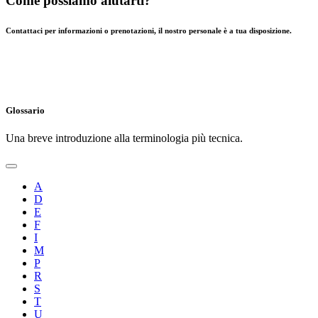
Come possiamo aiutarti?
Contattaci per informazioni o prenotazioni, il nostro personale è a tua disposizione.
Glossario
Una breve introduzione alla terminologia più tecnica.
A
D
E
F
I
M
P
R
S
T
U