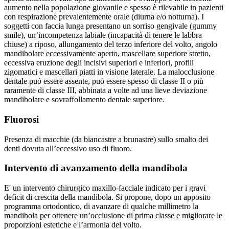
aumento nella popolazione giovanile e spesso è rilevabile in pazienti
con respirazione prevalentemente orale (diurna e/o notturna). I
soggetti con faccia lunga presentano un sorriso gengivale (gummy
smile), un’incompetenza labiale (incapacità di tenere le labbra
chiuse) a riposo, allungamento del terzo inferiore del volto, angolo
mandibolare eccessivamente aperto, mascellare superiore stretto,
eccessiva eruzione degli incisivi superiori e inferiori, profili
zigomatici e mascellari piatti in visione laterale. La malocclusione
dentale può essere assente, può essere spesso di classe II o più
raramente di classe III, abbinata a volte ad una lieve deviazione
mandibolare e sovraffollamento dentale superiore.
Fluorosi
Presenza di macchie (da biancastre a brunastre) sullo smalto dei
denti dovuta all’eccessivo uso di fluoro.
Intervento di avanzamento della mandibola
E' un intervento chirurgico maxillo-facciale indicato per i gravi
deficit di crescita della mandibola. Si propone, dopo un apposito
programma ortodontico, di avanzare di qualche millimetro la
mandibola per ottenere un’occlusione di prima classe e migliorare le
proporzioni estetiche e l’armonia del volto.