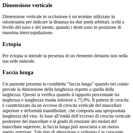
Dimensione verticale
Dimensione verticale in occlusione è un termine utilizzato in
odontoiatria per indicare la distanza tra due punti arbitrari, scelti a
livello del naso e del mento, quando i denti sono in posizione di
massima intercuspidazione.
Ectopia
Per ectopia si intende la presenza di un elemento dentario non nella
sua sede naturale.
Faccia lunga
Un paziente presenta la cosiddetta “faccia lunga” quando nel cranio
prevale la dimensione della lunghezza rispetto a quella della
larghezza. Questo si verifica quando il rapporto percentuale tra
larghezza e lunghezza risulta inferiore a 75,9%. Il pattern di crescita
è caratterizzato da un eccesso di crescita verticale del mascellare
superiore e deformità mandibolare, che comporta una spropositata
lunghezza del viso. In base all’entità dell’eccesso di crescita verticale
posteriore del mascellare e al grado di eruzione dei molari del
mascellare superiore, la faccia lunga può associarsi a un morso
aperto anteriore. Tale tipo di alterazione e sviluppo è in crescente