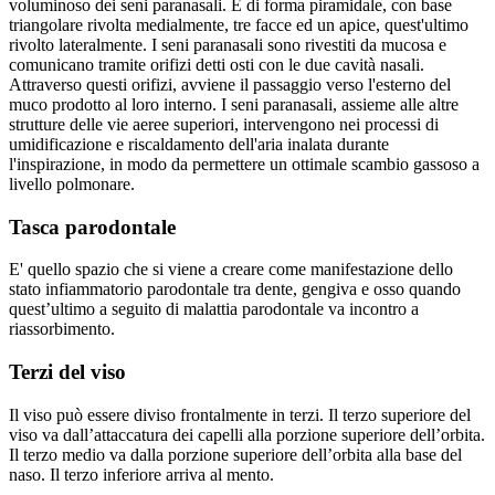
voluminoso dei seni paranasali. È di forma piramidale, con base
triangolare rivolta medialmente, tre facce ed un apice, quest'ultimo
rivolto lateralmente. I seni paranasali sono rivestiti da mucosa e
comunicano tramite orifizi detti osti con le due cavità nasali.
Attraverso questi orifizi, avviene il passaggio verso l'esterno del
muco prodotto al loro interno. I seni paranasali, assieme alle altre
strutture delle vie aeree superiori, intervengono nei processi di
umidificazione e riscaldamento dell'aria inalata durante
l'inspirazione, in modo da permettere un ottimale scambio gassoso a
livello polmonare.
Tasca parodontale
E' quello spazio che si viene a creare come manifestazione dello
stato infiammatorio parodontale tra dente, gengiva e osso quando
quest’ultimo a seguito di malattia parodontale va incontro a
riassorbimento.
Terzi del viso
Il viso può essere diviso frontalmente in terzi. Il terzo superiore del
viso va dall’attaccatura dei capelli alla porzione superiore dell’orbita.
Il terzo medio va dalla porzione superiore dell’orbita alla base del
naso. Il terzo inferiore arriva al mento.