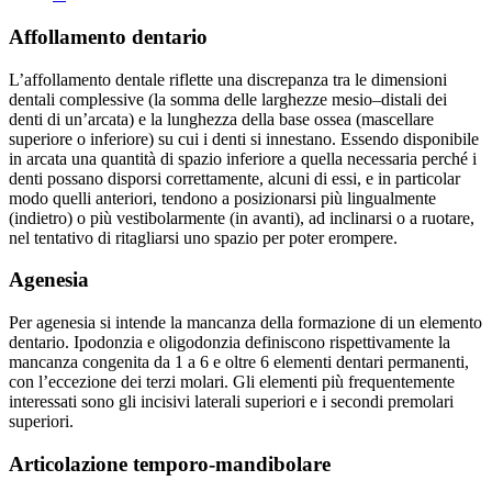
Affollamento dentario
L’affollamento dentale riflette una discrepanza tra le dimensioni
dentali complessive (la somma delle larghezze mesio–distali dei
denti di un’arcata) e la lunghezza della base ossea (mascellare
superiore o inferiore) su cui i denti si innestano. Essendo disponibile
in arcata una quantità di spazio inferiore a quella necessaria perché i
denti possano disporsi correttamente, alcuni di essi, e in particolar
modo quelli anteriori, tendono a posizionarsi più lingualmente
(indietro) o più vestibolarmente (in avanti), ad inclinarsi o a ruotare,
nel tentativo di ritagliarsi uno spazio per poter erompere.
Agenesia
Per agenesia si intende la mancanza della formazione di un elemento
dentario. Ipodonzia e oligodonzia definiscono rispettivamente la
mancanza congenita da 1 a 6 e oltre 6 elementi dentari permanenti,
con l’eccezione dei terzi molari. Gli elementi più frequentemente
interessati sono gli incisivi laterali superiori e i secondi premolari
superiori.
Articolazione temporo-mandibolare