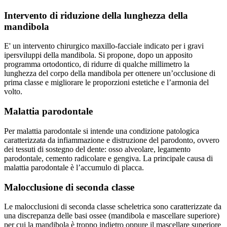
Intervento di riduzione della lunghezza della
mandibola
E' un intervento chirurgico maxillo-facciale indicato per i gravi
ipersviluppi della mandibola. Si propone, dopo un apposito
programma ortodontico, di ridurre di qualche millimetro la
lunghezza del corpo della mandibola per ottenere un’occlusione di
prima classe e migliorare le proporzioni estetiche e l’armonia del
volto.
Malattia parodontale
Per malattia parodontale si intende una condizione patologica
caratterizzata da infiammazione e distruzione del parodonto, ovvero
dei tessuti di sostegno del dente: osso alveolare, legamento
parodontale, cemento radicolare e gengiva. La principale causa di
malattia parodontale è l’accumulo di placca.
Malocclusione di seconda classe
Le malocclusioni di seconda classe scheletrica sono caratterizzate da
una discrepanza delle basi ossee (mandibola e mascellare superiore)
per cui la mandibola è troppo indietro oppure il mascellare superiore