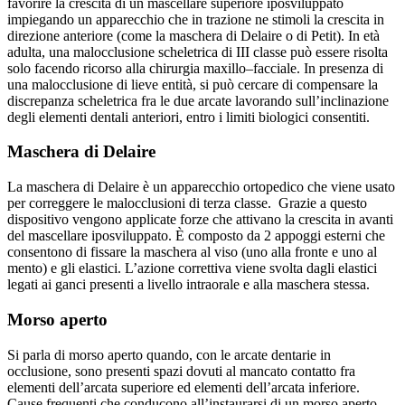
favorire la crescita di un mascellare superiore iposviluppato
impiegando un apparecchio che in trazione ne stimoli la crescita in
direzione anteriore (come la maschera di Delaire o di Petit). In età
adulta, una malocclusione scheletrica di III classe può essere risolta
solo facendo ricorso alla chirurgia maxillo–facciale. In presenza di
una malocclusione di lieve entità, si può cercare di compensare la
discrepanza scheletrica fra le due arcate lavorando sull’inclinazione
degli elementi dentali anteriori, entro i limiti biologici consentiti.
Maschera di Delaire
La maschera di Delaire è un apparecchio ortopedico che viene usato
per correggere le malocclusioni di terza classe. Grazie a questo
dispositivo vengono applicate forze che attivano la crescita in avanti
del mascellare iposviluppato. È composto da 2 appoggi esterni che
consentono di fissare la maschera al viso (uno alla fronte e uno al
mento) e gli elastici. L’azione correttiva viene svolta dagli elastici
legati ai ganci presenti a livello intraorale e alla maschera stessa.
Morso aperto
Si parla di morso aperto quando, con le arcate dentarie in
occlusione, sono presenti spazi dovuti al mancato contatto fra
elementi dell’arcata superiore ed elementi dell’arcata inferiore.
Cause frequenti che conducono all’instaurarsi di un morso aperto