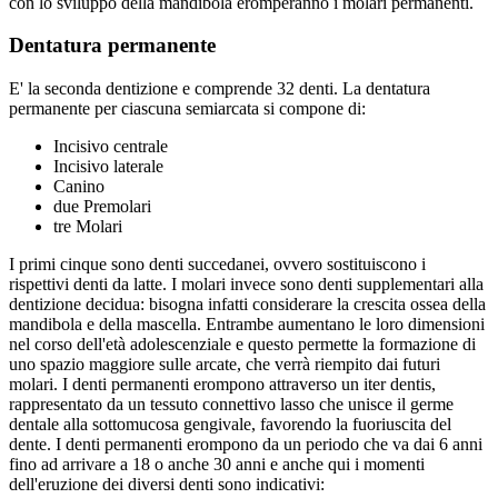
con lo sviluppo della mandibola eromperanno i molari permanenti.
Dentatura permanente
E' la seconda dentizione e comprende 32 denti. La dentatura
permanente per ciascuna semiarcata si compone di:
Incisivo centrale
Incisivo laterale
Canino
due Premolari
tre Molari
I primi cinque sono denti succedanei, ovvero sostituiscono i
rispettivi denti da latte. I molari invece sono denti supplementari alla
dentizione decidua: bisogna infatti considerare la crescita ossea della
mandibola e della mascella. Entrambe aumentano le loro dimensioni
nel corso dell'età adolescenziale e questo permette la formazione di
uno spazio maggiore sulle arcate, che verrà riempito dai futuri
molari. I denti permanenti erompono attraverso un iter dentis,
rappresentato da un tessuto connettivo lasso che unisce il germe
dentale alla sottomucosa gengivale, favorendo la fuoriuscita del
dente. I denti permanenti erompono da un periodo che va dai 6 anni
fino ad arrivare a 18 o anche 30 anni e anche qui i momenti
dell'eruzione dei diversi denti sono indicativi: