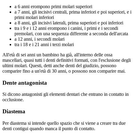
a 6 anni erompono primi molari superiori
a 7 anni, gli incisivi centrali, prima inferiori e poi superiori, e i
primi molari inferiori
a 8 anni, gli incisivi laterali, prima superiori e poi inferiori
tra i 9 e i 12 anni erompono i canini, i primi e i secondi
premolari, con una sequenza differente a seconda dell'arcata
a 12 anni, i secondi molari
tra i 18 e i 21 anni i terzi molari
All'età di sei anni un bambino ha già, all'interno delle ossa
mascellari, quasi tutti i denti definitivi formati, con l'esclusione degli
ultimi molari. Questi, detti anche denti del giudizio, possono
comparire fino a un'età di 30 anni, o possono non comparire mai.
Dente antagonista
Si dicono antagonisti gli elementi dentari che entrano in contatto in
occlusione.
Diastema
Per diastema si intende quello spazio che si viene a creare tra due
denti contigui quando manca il punto di contatto.