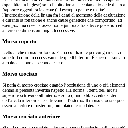
(open bite, in inglese) sono l’abitudine al succhiamento delle dita o a
frapporre oggetti tra le arcate (ad esempio penne e matite),
l’interposizione della lingua fra i denti al momento della deglutizione
e durante la fonazione e anche cause genetiche che comportino, ad
esempio, una crescita ossea non equilibrata fra altezze posteriori ed
anteriori o dimensioni linguali eccessive.
Morso coperto
Detto anche morso profondo. È una condizione per cui gli incisivi
superiori coprono eccessivamente quelli inferiori. È spesso associato
a malocclusione di seconda classe.
Morso crociato
Si parla di morso crociato quando l’occlusione di uno o più elementi
dentali si presenta invertita rispetto alla norma: i denti dell’arcata
superiore si trovano all’interno e sono quindi abbracciati dai denti
dell’arcata inferiore che si trovano all’esterno. Il morso crociato può
essere anteriore o posteriore, monolaterale o bilaterale.
Morso crociato anteriore
Si parla di morso crociato anteriore quando l’occlusione di uno o più