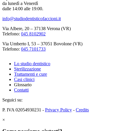
da lunedì a Venerdì
dalle 14:00 alle 19:00.
info@studiodentisticofaccioni.it
Via Albere, 20 – 37138 Verona (VR)
Telefono:
045 8102902
Via Umberto I, 53 – 37051 Bovolone (VR)
Telefono:
045 7101733
Lo studio dentistico
Sterilizzazione
Trattamenti e cure
Casi clinici
Glossario
Contatti
Seguici su:
P. IVA 02054930231 -
Privacy Policy
-
Credits
×