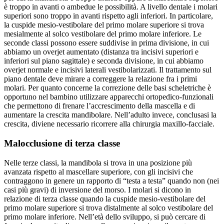
è troppo in avanti o ambedue le possibilità. A livello dentale i molari
superiori sono troppo in avanti rispetto agli inferiori. In particolare,
la cuspide mesio-vestibolare del primo molare superiore si trova
mesialmente al solco vestibolare del primo molare inferiore. Le
seconde classi possono essere suddivise in prima divisione, in cui
abbiamo un overjet aumentato (distanza tra incisivi superiori e
inferiori sul piano sagittale) e seconda divisione, in cui abbiamo
overjet normale e incisivi laterali vestibolarizzati. Il trattamento sul
piano dentale deve mirare a correggere la relazione fra i primi
molari. Per quanto concerne la correzione delle basi scheletriche è
opportuno nel bambino utilizzare apparecchi ortopedico-funzionali
che permettono di frenare l’accrescimento della mascella e di
aumentare la crescita mandibolare. Nell’adulto invece, conclusasi la
crescita, diviene necessario ricorrere alla chirurgia maxillo-facciale.
Malocclusione di terza classe
Nelle terze classi, la mandibola si trova in una posizione più
avanzata rispetto al mascellare superiore, con gli incisivi che
contraggono in genere un rapporto di “testa a testa” quando non (nei
casi più gravi) di inversione del morso. I molari si dicono in
relazione di terza classe quando la cuspide mesio-vestibolare del
primo molare superiore si trova distalmente al solco vestibolare del
primo molare inferiore. Nell’età dello sviluppo, si può cercare di