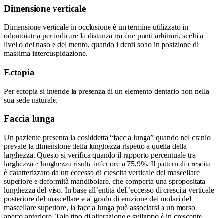
Dimensione verticale
Dimensione verticale in occlusione è un termine utilizzato in
odontoiatria per indicare la distanza tra due punti arbitrari, scelti a
livello del naso e del mento, quando i denti sono in posizione di
massima intercuspidazione.
Ectopia
Per ectopia si intende la presenza di un elemento dentario non nella
sua sede naturale.
Faccia lunga
Un paziente presenta la cosiddetta “faccia lunga” quando nel cranio
prevale la dimensione della lunghezza rispetto a quella della
larghezza. Questo si verifica quando il rapporto percentuale tra
larghezza e lunghezza risulta inferiore a 75,9%. Il pattern di crescita
è caratterizzato da un eccesso di crescita verticale del mascellare
superiore e deformità mandibolare, che comporta una spropositata
lunghezza del viso. In base all’entità dell’eccesso di crescita verticale
posteriore del mascellare e al grado di eruzione dei molari del
mascellare superiore, la faccia lunga può associarsi a un morso
aperto anteriore. Tale tipo di alterazione e sviluppo è in crescente