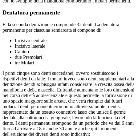
con lo sviluppo della mandibola eromperanno i molari permanenti.
Dentatura permanente
E' la seconda dentizione e comprende 32 denti. La dentatura
permanente per ciascuna semiarcata si compone di:
Incisivo centrale
Incisivo laterale
Canino
due Premolari
tre Molari
I primi cinque sono denti succedanei, ovvero sostituiscono i
rispettivi denti da latte. I molari invece sono denti supplementari alla
dentizione decidua: bisogna infatti considerare la crescita ossea della
mandibola e della mascella. Entrambe aumentano le loro dimensioni
nel corso dell'età adolescenziale e questo permette la formazione di
uno spazio maggiore sulle arcate, che verrà riempito dai futuri
molari. I denti permanenti erompono attraverso un iter dentis,
rappresentato da un tessuto connettivo lasso che unisce il germe
dentale alla sottomucosa gengivale, favorendo la fuoriuscita del
dente. I denti permanenti erompono da un periodo che va dai 6 anni
fino ad arrivare a 18 o anche 30 anni e anche qui i momenti
dell'eruzione dei diversi denti sono indicativi: