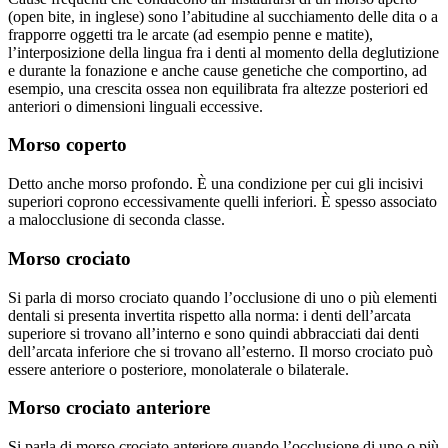
(open bite, in inglese) sono l’abitudine al succhiamento delle dita o a
frapporre oggetti tra le arcate (ad esempio penne e matite),
l’interposizione della lingua fra i denti al momento della deglutizione
e durante la fonazione e anche cause genetiche che comportino, ad
esempio, una crescita ossea non equilibrata fra altezze posteriori ed
anteriori o dimensioni linguali eccessive.
Morso coperto
Detto anche morso profondo. È una condizione per cui gli incisivi
superiori coprono eccessivamente quelli inferiori. È spesso associato
a malocclusione di seconda classe.
Morso crociato
Si parla di morso crociato quando l’occlusione di uno o più elementi
dentali si presenta invertita rispetto alla norma: i denti dell’arcata
superiore si trovano all’interno e sono quindi abbracciati dai denti
dell’arcata inferiore che si trovano all’esterno. Il morso crociato può
essere anteriore o posteriore, monolaterale o bilaterale.
Morso crociato anteriore
Si parla di morso crociato anteriore quando l’occlusione di uno o più