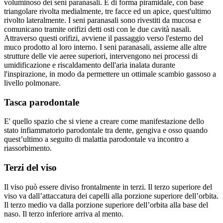
voluminoso dei seni paranasali. È di forma piramidale, con base
triangolare rivolta medialmente, tre facce ed un apice, quest'ultimo
rivolto lateralmente. I seni paranasali sono rivestiti da mucosa e
comunicano tramite orifizi detti osti con le due cavità nasali.
Attraverso questi orifizi, avviene il passaggio verso l'esterno del
muco prodotto al loro interno. I seni paranasali, assieme alle altre
strutture delle vie aeree superiori, intervengono nei processi di
umidificazione e riscaldamento dell'aria inalata durante
l'inspirazione, in modo da permettere un ottimale scambio gassoso a
livello polmonare.
Tasca parodontale
E' quello spazio che si viene a creare come manifestazione dello
stato infiammatorio parodontale tra dente, gengiva e osso quando
quest’ultimo a seguito di malattia parodontale va incontro a
riassorbimento.
Terzi del viso
Il viso può essere diviso frontalmente in terzi. Il terzo superiore del
viso va dall’attaccatura dei capelli alla porzione superiore dell’orbita.
Il terzo medio va dalla porzione superiore dell’orbita alla base del
naso. Il terzo inferiore arriva al mento.