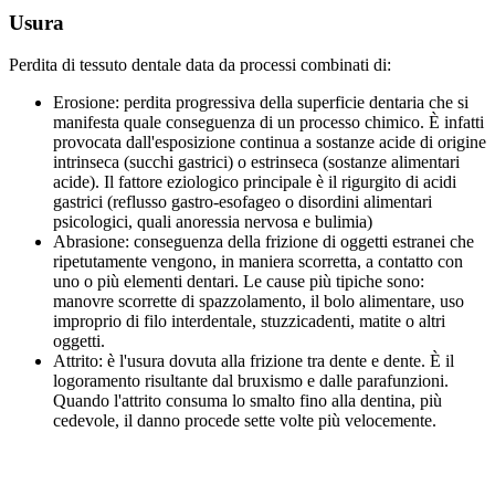
Usura
Perdita di tessuto dentale data da processi combinati di:
Erosione: perdita progressiva della superficie dentaria che si
manifesta quale conseguenza di un processo chimico. È infatti
provocata dall'esposizione continua a sostanze acide di origine
intrinseca (succhi gastrici) o estrinseca (sostanze alimentari
acide). Il fattore eziologico principale è il rigurgito di acidi
gastrici (reflusso gastro-esofageo o disordini alimentari
psicologici, quali anoressia nervosa e bulimia)
Abrasione: conseguenza della frizione di oggetti estranei che
ripetutamente vengono, in maniera scorretta, a contatto con
uno o più elementi dentari. Le cause più tipiche sono:
manovre scorrette di spazzolamento, il bolo alimentare, uso
improprio di filo interdentale, stuzzicadenti, matite o altri
oggetti.
Attrito: è l'usura dovuta alla frizione tra dente e dente. È il
logoramento risultante dal bruxismo e dalle parafunzioni.
Quando l'attrito consuma lo smalto fino alla dentina, più
cedevole, il danno procede sette volte più velocemente.