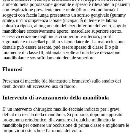
aumento nella popolazione giovanile e spesso è rilevabile in pazienti
con respirazione prevalentemente orale (diurna e/o notturna). I
soggetti con faccia lunga presentano un sorriso gengivale (gummy
smile), un’incompetenza labiale (incapacità di tenere le labbra
chiuse) a riposo, allungamento del terzo inferiore del volto, angolo
mandibolare eccessivamente aperto, mascellare superiore stretto,
eccessiva eruzione degli incisivi superiori e inferiori, profili
zigomatici e mascellari piatti in visione laterale. La malocclusione
dentale può essere assente, può essere spesso di classe II o più
raramente di classe III, abbinata a volte ad una lieve deviazione
mandibolare e sovraffollamento dentale superiore.
Fluorosi
Presenza di macchie (da biancastre a brunastre) sullo smalto dei
denti dovuta all’eccessivo uso di fluoro.
Intervento di avanzamento della mandibola
E' un intervento chirurgico maxillo-facciale indicato per i gravi
deficit di crescita della mandibola. Si propone, dopo un apposito
programma ortodontico, di avanzare di qualche millimetro la
mandibola per ottenere un’occlusione di prima classe e migliorare le
proporzioni estetiche e l’armonia del volto.