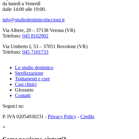
da lunedì a Venerdì
dalle 14:00 alle 19:00.
info@studiodentisticofaccioni.it
Via Albere, 20 – 37138 Verona (VR)
Telefono:
045 8102902
Via Umberto I, 53 – 37051 Bovolone (VR)
Telefono:
045 7101733
Lo studio dentistico
Sterilizzazione
Trattamenti e cure
Casi clinici
Glossario
Contatti
Seguici su:
P. IVA 02054930231 -
Privacy Policy
-
Credits
×