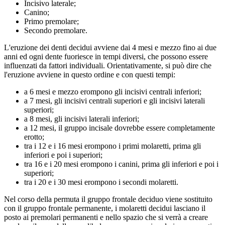
Incisivo laterale;
Canino;
Primo premolare;
Secondo premolare.
L'eruzione dei denti decidui avviene dai 4 mesi e mezzo fino ai due
anni ed ogni dente fuoriesce in tempi diversi, che possono essere
influenzati da fattori individuali. Orientativamente, si può dire che
l'eruzione avviene in questo ordine e con questi tempi:
a 6 mesi e mezzo erompono gli incisivi centrali inferiori;
a 7 mesi, gli incisivi centrali superiori e gli incisivi laterali
superiori;
a 8 mesi, gli incisivi laterali inferiori;
a 12 mesi, il gruppo incisale dovrebbe essere completamente
erotto;
tra i 12 e i 16 mesi erompono i primi molaretti, prima gli
inferiori e poi i superiori;
tra 16 e i 20 mesi erompono i canini, prima gli inferiori e poi i
superiori;
tra i 20 e i 30 mesi erompono i secondi molaretti.
Nel corso della permuta il gruppo frontale deciduo viene sostituito
con il gruppo frontale permanente, i molaretti decidui lasciano il
posto ai premolari permanenti e nello spazio che si verrà a creare