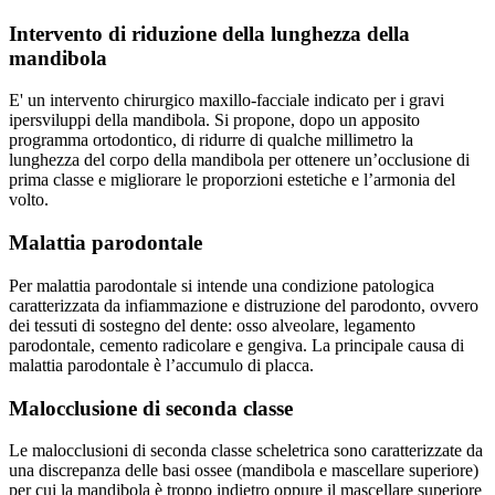
Intervento di riduzione della lunghezza della
mandibola
E' un intervento chirurgico maxillo-facciale indicato per i gravi
ipersviluppi della mandibola. Si propone, dopo un apposito
programma ortodontico, di ridurre di qualche millimetro la
lunghezza del corpo della mandibola per ottenere un’occlusione di
prima classe e migliorare le proporzioni estetiche e l’armonia del
volto.
Malattia parodontale
Per malattia parodontale si intende una condizione patologica
caratterizzata da infiammazione e distruzione del parodonto, ovvero
dei tessuti di sostegno del dente: osso alveolare, legamento
parodontale, cemento radicolare e gengiva. La principale causa di
malattia parodontale è l’accumulo di placca.
Malocclusione di seconda classe
Le malocclusioni di seconda classe scheletrica sono caratterizzate da
una discrepanza delle basi ossee (mandibola e mascellare superiore)
per cui la mandibola è troppo indietro oppure il mascellare superiore