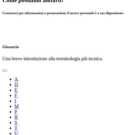
Come possiamo aiutarti?
Contattaci per informazioni o prenotazioni, il nostro personale è a tua disposizione.
Glossario
Una breve introduzione alla terminologia più tecnica.
A
D
E
F
I
M
P
R
S
T
U