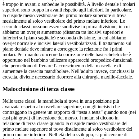
è troppo in avanti o ambedue le possibilità. A livello dentale i molari
superiori sono troppo in avanti rispetto agli inferiori. In particolare,
la cuspide mesio-vestibolare del primo molare superiore si trova
mesialmente al solco vestibolare del primo molare inferiore. Le
seconde classi possono essere suddivise in prima divisione, in cui
abbiamo un overjet aumentato (distanza tra incisivi superiori e
inferiori sul piano sagittale) e seconda divisione, in cui abbiamo
overjet normale e incisivi laterali vestibolarizzati. Il trattamento sul
piano dentale deve mirare a correggere la relazione fra i primi
molari. Per quanto concerne la correzione delle basi scheletriche è
opportuno nel bambino utilizzare apparecchi ortopedico-funzionali
che permettono di frenare l’accrescimento della mascella e di
aumentare la crescita mandibolare. Nell’adulto invece, conclusasi la
crescita, diviene necessario ricorrere alla chirurgia maxillo-facciale.
Malocclusione di terza classe
Nelle terze classi, la mandibola si trova in una posizione più
avanzata rispetto al mascellare superiore, con gli incisivi che
contraggono in genere un rapporto di “testa a testa” quando non (nei
casi più gravi) di inversione del morso. I molari si dicono in
relazione di terza classe quando la cuspide mesio-vestibolare del
primo molare superiore si trova distalmente al solco vestibolare del
primo molare inferiore. Nell’età dello sviluppo, si può cercare di