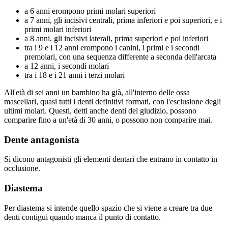
a 6 anni erompono primi molari superiori
a 7 anni, gli incisivi centrali, prima inferiori e poi superiori, e i
primi molari inferiori
a 8 anni, gli incisivi laterali, prima superiori e poi inferiori
tra i 9 e i 12 anni erompono i canini, i primi e i secondi
premolari, con una sequenza differente a seconda dell'arcata
a 12 anni, i secondi molari
tra i 18 e i 21 anni i terzi molari
All'età di sei anni un bambino ha già, all'interno delle ossa
mascellari, quasi tutti i denti definitivi formati, con l'esclusione degli
ultimi molari. Questi, detti anche denti del giudizio, possono
comparire fino a un'età di 30 anni, o possono non comparire mai.
Dente antagonista
Si dicono antagonisti gli elementi dentari che entrano in contatto in
occlusione.
Diastema
Per diastema si intende quello spazio che si viene a creare tra due
denti contigui quando manca il punto di contatto.