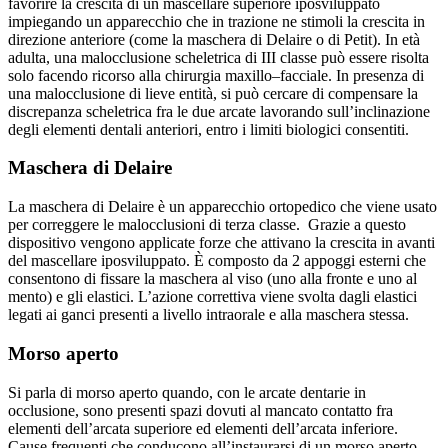
favorire la crescita di un mascellare superiore iposviluppato
impiegando un apparecchio che in trazione ne stimoli la crescita in
direzione anteriore (come la maschera di Delaire o di Petit). In età
adulta, una malocclusione scheletrica di III classe può essere risolta
solo facendo ricorso alla chirurgia maxillo–facciale. In presenza di
una malocclusione di lieve entità, si può cercare di compensare la
discrepanza scheletrica fra le due arcate lavorando sull’inclinazione
degli elementi dentali anteriori, entro i limiti biologici consentiti.
Maschera di Delaire
La maschera di Delaire è un apparecchio ortopedico che viene usato
per correggere le malocclusioni di terza classe. Grazie a questo
dispositivo vengono applicate forze che attivano la crescita in avanti
del mascellare iposviluppato. È composto da 2 appoggi esterni che
consentono di fissare la maschera al viso (uno alla fronte e uno al
mento) e gli elastici. L’azione correttiva viene svolta dagli elastici
legati ai ganci presenti a livello intraorale e alla maschera stessa.
Morso aperto
Si parla di morso aperto quando, con le arcate dentarie in
occlusione, sono presenti spazi dovuti al mancato contatto fra
elementi dell’arcata superiore ed elementi dell’arcata inferiore.
Cause frequenti che conducono all’instaurarsi di un morso aperto