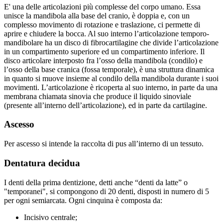
E' una delle articolazioni più complesse del corpo umano. Essa
unisce la mandibola alla base del cranio, è doppia e, con un
complesso movimento di rotazione e traslazione, ci permette di
aprire e chiudere la bocca. Al suo interno l’articolazione temporo-
mandibolare ha un disco di fibrocartilagine che divide l’articolazione
in un compartimento superiore ed un compartimento inferiore. Il
disco articolare interposto fra l’osso della mandibola (condilo) e
l’osso della base cranica (fossa temporale), è una struttura dinamica
in quanto si muove insieme al condilo della mandibola durante i suoi
movimenti. L’articolazione è ricoperta al suo interno, in parte da una
membrana chiamata sinovia che produce il liquido sinoviale
(presente all’interno dell’articolazione), ed in parte da cartilagine.
Ascesso
Per ascesso si intende la raccolta di pus all’interno di un tessuto.
Dentatura decidua
I denti della prima dentizione, detti anche “denti da latte” o
"temporanei", si compongono di 20 denti, disposti in numero di 5
per ogni semiarcata. Ogni cinquina è composta da:
Incisivo centrale;