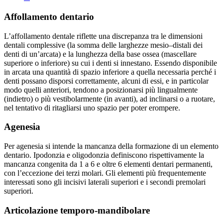
Affollamento dentario
L’affollamento dentale riflette una discrepanza tra le dimensioni
dentali complessive (la somma delle larghezze mesio–distali dei
denti di un’arcata) e la lunghezza della base ossea (mascellare
superiore o inferiore) su cui i denti si innestano. Essendo disponibile
in arcata una quantità di spazio inferiore a quella necessaria perché i
denti possano disporsi correttamente, alcuni di essi, e in particolar
modo quelli anteriori, tendono a posizionarsi più lingualmente
(indietro) o più vestibolarmente (in avanti), ad inclinarsi o a ruotare,
nel tentativo di ritagliarsi uno spazio per poter erompere.
Agenesia
Per agenesia si intende la mancanza della formazione di un elemento
dentario. Ipodonzia e oligodonzia definiscono rispettivamente la
mancanza congenita da 1 a 6 e oltre 6 elementi dentari permanenti,
con l’eccezione dei terzi molari. Gli elementi più frequentemente
interessati sono gli incisivi laterali superiori e i secondi premolari
superiori.
Articolazione temporo-mandibolare