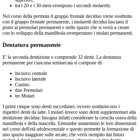
tra i 20 e i 30 mesi erompono i secondi molaretti.
Nel corso della permuta il gruppo frontale deciduo viene sostituito
con il gruppo frontale permanente, i molaretti decidui lasciano il
posto ai premolari permanenti e nello spazio che si verrà a creare
con lo sviluppo della mandibola eromperanno i molari permanenti.
Dentatura permanente
E' la seconda dentizione e comprende 32 denti. La dentatura
permanente per ciascuna semiarcata si compone di:
Incisivo centrale
Incisivo laterale
Canino
due Premolari
tre Molari
I primi cinque sono denti succedanei, ovvero sostituiscono i
rispettivi denti da latte. I molari invece sono denti supplementari alla
dentizione decidua: bisogna infatti considerare la crescita ossea della
mandibola e della mascella. Entrambe aumentano le loro dimensioni
nel corso dell'età adolescenziale e questo permette la formazione di
uno spazio maggiore sulle arcate, che verrà riempito dai futuri