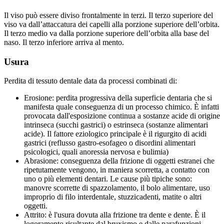
Il viso può essere diviso frontalmente in terzi. Il terzo superiore del
viso va dall’attaccatura dei capelli alla porzione superiore dell’orbita.
Il terzo medio va dalla porzione superiore dell’orbita alla base del
naso. Il terzo inferiore arriva al mento.
Usura
Perdita di tessuto dentale data da processi combinati di:
Erosione: perdita progressiva della superficie dentaria che si
manifesta quale conseguenza di un processo chimico. È infatti
provocata dall'esposizione continua a sostanze acide di origine
intrinseca (succhi gastrici) o estrinseca (sostanze alimentari
acide). Il fattore eziologico principale è il rigurgito di acidi
gastrici (reflusso gastro-esofageo o disordini alimentari
psicologici, quali anoressia nervosa e bulimia)
Abrasione: conseguenza della frizione di oggetti estranei che
ripetutamente vengono, in maniera scorretta, a contatto con
uno o più elementi dentari. Le cause più tipiche sono:
manovre scorrette di spazzolamento, il bolo alimentare, uso
improprio di filo interdentale, stuzzicadenti, matite o altri
oggetti.
Attrito: è l'usura dovuta alla frizione tra dente e dente. È il
logoramento risultante dal bruxismo e dalle parafunzioni.