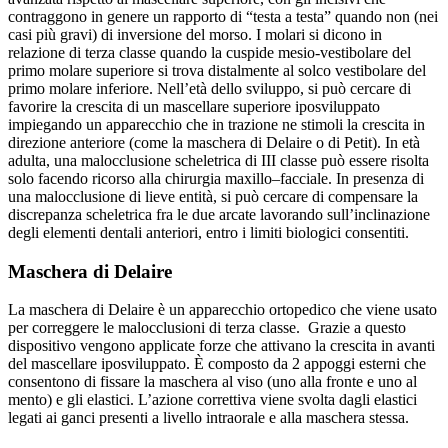
contraggono in genere un rapporto di “testa a testa” quando non (nei
casi più gravi) di inversione del morso. I molari si dicono in
relazione di terza classe quando la cuspide mesio-vestibolare del
primo molare superiore si trova distalmente al solco vestibolare del
primo molare inferiore. Nell’età dello sviluppo, si può cercare di
favorire la crescita di un mascellare superiore iposviluppato
impiegando un apparecchio che in trazione ne stimoli la crescita in
direzione anteriore (come la maschera di Delaire o di Petit). In età
adulta, una malocclusione scheletrica di III classe può essere risolta
solo facendo ricorso alla chirurgia maxillo–facciale. In presenza di
una malocclusione di lieve entità, si può cercare di compensare la
discrepanza scheletrica fra le due arcate lavorando sull’inclinazione
degli elementi dentali anteriori, entro i limiti biologici consentiti.
Maschera di Delaire
La maschera di Delaire è un apparecchio ortopedico che viene usato
per correggere le malocclusioni di terza classe. Grazie a questo
dispositivo vengono applicate forze che attivano la crescita in avanti
del mascellare iposviluppato. È composto da 2 appoggi esterni che
consentono di fissare la maschera al viso (uno alla fronte e uno al
mento) e gli elastici. L’azione correttiva viene svolta dagli elastici
legati ai ganci presenti a livello intraorale e alla maschera stessa.