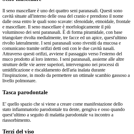
Il seno mascellare è uno dei quattro seni paranasali. Questi sono
cavità situate all'interno delle ossa del cranio e prendono il nome
dalle ossa entro le quali sono scavate: sfenoidale, etmoidale, frontale
e mascellare. Il seno mascellare è morfologicamente il più
voluminoso dei seni paranasali. È di forma piramidale, con base
triangolare rivolta medialmente, tre facce ed un apice, quest'ultimo
rivolto lateralmente. I seni paranasali sono rivestiti da mucosa e
comunicano tramite orifizi detti osti con le due cavità nasali.
Attraverso questi orifizi, avviene il passaggio verso l'esterno del
muco prodotto al loro interno. I seni paranasali, assieme alle altre
strutture delle vie aeree superiori, intervengono nei processi di
umidificazione e riscaldamento dell'aria inalata durante
l'inspirazione, in modo da permettere un ottimale scambio gassoso a
livello polmonare.
Tasca parodontale
E' quello spazio che si viene a creare come manifestazione dello
stato infiammatorio parodontale tra dente, gengiva e osso quando
quest’ultimo a seguito di malattia parodontale va incontro a
riassorbimento.
Terzi del viso