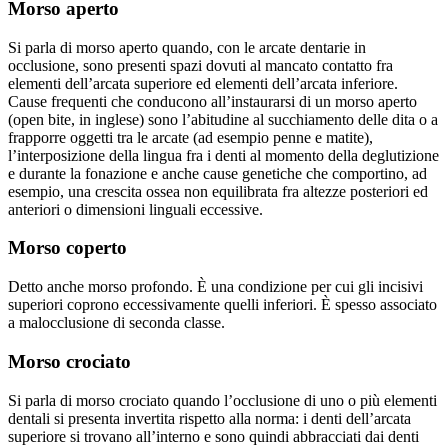
Morso aperto
Si parla di morso aperto quando, con le arcate dentarie in
occlusione, sono presenti spazi dovuti al mancato contatto fra
elementi dell’arcata superiore ed elementi dell’arcata inferiore.
Cause frequenti che conducono all’instaurarsi di un morso aperto
(open bite, in inglese) sono l’abitudine al succhiamento delle dita o a
frapporre oggetti tra le arcate (ad esempio penne e matite),
l’interposizione della lingua fra i denti al momento della deglutizione
e durante la fonazione e anche cause genetiche che comportino, ad
esempio, una crescita ossea non equilibrata fra altezze posteriori ed
anteriori o dimensioni linguali eccessive.
Morso coperto
Detto anche morso profondo. È una condizione per cui gli incisivi
superiori coprono eccessivamente quelli inferiori. È spesso associato
a malocclusione di seconda classe.
Morso crociato
Si parla di morso crociato quando l’occlusione di uno o più elementi
dentali si presenta invertita rispetto alla norma: i denti dell’arcata
superiore si trovano all’interno e sono quindi abbracciati dai denti