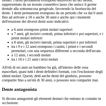
molari. I denti permanenti erompono attraverso un iter dentis,
rappresentato da un tessuto connettivo lasso che unisce il germe
dentale alla sottomucosa gengivale, favorendo la fuoriuscita del
dente. I denti permanenti erompono da un periodo che va dai 6 anni
fino ad arrivare a 18 o anche 30 anni e anche qui i momenti
dell'eruzione dei diversi denti sono indicativi:
a 6 anni erompono primi molari superiori
a 7 anni, gli incisivi centrali, prima inferiori e poi superiori, e i
primi molari inferiori
a 8 anni, gli incisivi laterali, prima superiori e poi inferiori
tra i 9 e i 12 anni erompono i canini, i primi e i secondi
premolari, con una sequenza differente a seconda dell'arcata
a 12 anni, i secondi molari
tra i 18 e i 21 anni i terzi molari
All'età di sei anni un bambino ha già, all'interno delle ossa
mascellari, quasi tutti i denti definitivi formati, con l'esclusione degli
ultimi molari. Questi, detti anche denti del giudizio, possono
comparire fino a un'età di 30 anni, o possono non comparire mai.
Dente antagonista
Si dicono antagonisti gli elementi dentari che entrano in contatto in
occlusione.