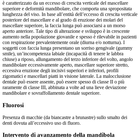
è caratterizzato da un eccesso di crescita verticale del mascellare
superiore e deformità mandibolare, che comporta una spropositata
lunghezza del viso. In base all’entità dell’eccesso di crescita verticale
posteriore del mascellare e al grado di eruzione dei molari del
mascellare superiore, la faccia lunga può associarsi a un morso
aperto anteriore. Tale tipo di alterazione e sviluppo è in crescente
aumento nella popolazione giovanile e spesso è rilevabile in pazienti
con respirazione prevalentemente orale (diurna e/o notturna). I
soggetti con faccia lunga presentano un sorriso gengivale (gummy
smile), un’incompetenza labiale (incapacità di tenere le labbra
chiuse) a riposo, allungamento del terzo inferiore del volto, angolo
mandibolare eccessivamente aperto, mascellare superiore stretto,
eccessiva eruzione degli incisivi superiori e inferiori, profili
zigomatici e mascellari piatti in visione laterale. La malocclusione
dentale può essere assente, può essere spesso di classe II o più
raramente di classe III, abbinata a volte ad una lieve deviazione
mandibolare e sovraffollamento dentale superiore.
Fluorosi
Presenza di macchie (da biancastre a brunastre) sullo smalto dei
denti dovuta all’eccessivo uso di fluoro.
Intervento di avanzamento della mandibola