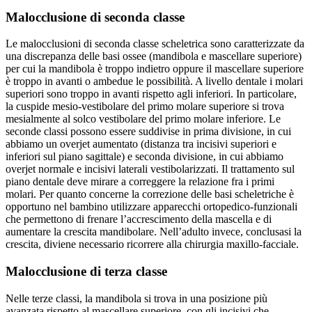
Malocclusione di seconda classe
Le malocclusioni di seconda classe scheletrica sono caratterizzate da
una discrepanza delle basi ossee (mandibola e mascellare superiore)
per cui la mandibola è troppo indietro oppure il mascellare superiore
è troppo in avanti o ambedue le possibilità. A livello dentale i molari
superiori sono troppo in avanti rispetto agli inferiori. In particolare,
la cuspide mesio-vestibolare del primo molare superiore si trova
mesialmente al solco vestibolare del primo molare inferiore. Le
seconde classi possono essere suddivise in prima divisione, in cui
abbiamo un overjet aumentato (distanza tra incisivi superiori e
inferiori sul piano sagittale) e seconda divisione, in cui abbiamo
overjet normale e incisivi laterali vestibolarizzati. Il trattamento sul
piano dentale deve mirare a correggere la relazione fra i primi
molari. Per quanto concerne la correzione delle basi scheletriche è
opportuno nel bambino utilizzare apparecchi ortopedico-funzionali
che permettono di frenare l’accrescimento della mascella e di
aumentare la crescita mandibolare. Nell’adulto invece, conclusasi la
crescita, diviene necessario ricorrere alla chirurgia maxillo-facciale.
Malocclusione di terza classe
Nelle terze classi, la mandibola si trova in una posizione più
avanzata rispetto al mascellare superiore, con gli incisivi che