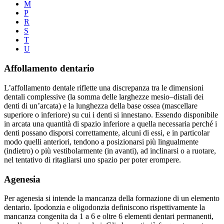
M
P
R
S
T
U
Affollamento dentario
L’affollamento dentale riflette una discrepanza tra le dimensioni
dentali complessive (la somma delle larghezze mesio–distali dei
denti di un’arcata) e la lunghezza della base ossea (mascellare
superiore o inferiore) su cui i denti si innestano. Essendo disponibile
in arcata una quantità di spazio inferiore a quella necessaria perché i
denti possano disporsi correttamente, alcuni di essi, e in particolar
modo quelli anteriori, tendono a posizionarsi più lingualmente
(indietro) o più vestibolarmente (in avanti), ad inclinarsi o a ruotare,
nel tentativo di ritagliarsi uno spazio per poter erompere.
Agenesia
Per agenesia si intende la mancanza della formazione di un elemento
dentario. Ipodonzia e oligodonzia definiscono rispettivamente la
mancanza congenita da 1 a 6 e oltre 6 elementi dentari permanenti,