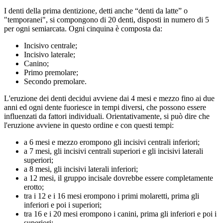
I denti della prima dentizione, detti anche “denti da latte” o
"temporanei", si compongono di 20 denti, disposti in numero di 5
per ogni semiarcata. Ogni cinquina è composta da:
Incisivo centrale;
Incisivo laterale;
Canino;
Primo premolare;
Secondo premolare.
L'eruzione dei denti decidui avviene dai 4 mesi e mezzo fino ai due
anni ed ogni dente fuoriesce in tempi diversi, che possono essere
influenzati da fattori individuali. Orientativamente, si può dire che
l'eruzione avviene in questo ordine e con questi tempi:
a 6 mesi e mezzo erompono gli incisivi centrali inferiori;
a 7 mesi, gli incisivi centrali superiori e gli incisivi laterali
superiori;
a 8 mesi, gli incisivi laterali inferiori;
a 12 mesi, il gruppo incisale dovrebbe essere completamente
erotto;
tra i 12 e i 16 mesi erompono i primi molaretti, prima gli
inferiori e poi i superiori;
tra 16 e i 20 mesi erompono i canini, prima gli inferiori e poi i
superiori;