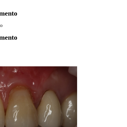
amento
to
amento