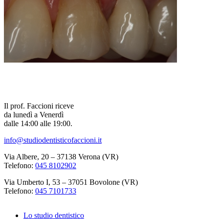
Il prof. Faccioni riceve
da lunedì a Venerdì
dalle 14:00 alle 19:00.
info@studiodentisticofaccioni.it
Via Albere, 20 – 37138 Verona (VR)
Telefono:
045 8102902
Via Umberto I, 53 – 37051 Bovolone (VR)
Telefono:
045 7101733
Lo studio dentistico