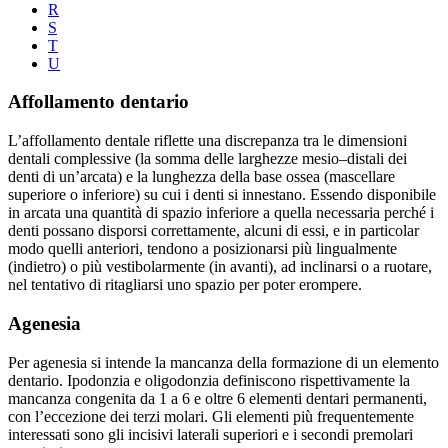
R
S
T
U
Affollamento dentario
L’affollamento dentale riflette una discrepanza tra le dimensioni
dentali complessive (la somma delle larghezze mesio–distali dei
denti di un’arcata) e la lunghezza della base ossea (mascellare
superiore o inferiore) su cui i denti si innestano. Essendo disponibile
in arcata una quantità di spazio inferiore a quella necessaria perché i
denti possano disporsi correttamente, alcuni di essi, e in particolar
modo quelli anteriori, tendono a posizionarsi più lingualmente
(indietro) o più vestibolarmente (in avanti), ad inclinarsi o a ruotare,
nel tentativo di ritagliarsi uno spazio per poter erompere.
Agenesia
Per agenesia si intende la mancanza della formazione di un elemento
dentario. Ipodonzia e oligodonzia definiscono rispettivamente la
mancanza congenita da 1 a 6 e oltre 6 elementi dentari permanenti,
con l’eccezione dei terzi molari. Gli elementi più frequentemente
interessati sono gli incisivi laterali superiori e i secondi premolari