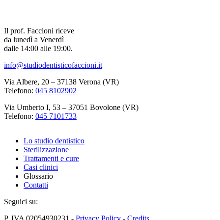
Il prof. Faccioni riceve
da lunedì a Venerdì
dalle 14:00 alle 19:00.
info@studiodentisticofaccioni.it
Via Albere, 20 – 37138 Verona (VR)
Telefono:
045 8102902
Via Umberto I, 53 – 37051 Bovolone (VR)
Telefono:
045 7101733
Lo studio dentistico
Sterilizzazione
Trattamenti e cure
Casi clinici
Glossario
Contatti
Seguici su:
P. IVA 02054930231 -
Privacy Policy
-
Credits