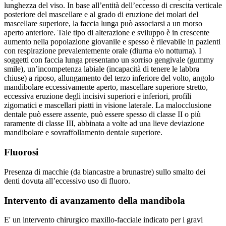
lunghezza del viso. In base all’entità dell’eccesso di crescita verticale
posteriore del mascellare e al grado di eruzione dei molari del
mascellare superiore, la faccia lunga può associarsi a un morso
aperto anteriore. Tale tipo di alterazione e sviluppo è in crescente
aumento nella popolazione giovanile e spesso è rilevabile in pazienti
con respirazione prevalentemente orale (diurna e/o notturna). I
soggetti con faccia lunga presentano un sorriso gengivale (gummy
smile), un’incompetenza labiale (incapacità di tenere le labbra
chiuse) a riposo, allungamento del terzo inferiore del volto, angolo
mandibolare eccessivamente aperto, mascellare superiore stretto,
eccessiva eruzione degli incisivi superiori e inferiori, profili
zigomatici e mascellari piatti in visione laterale. La malocclusione
dentale può essere assente, può essere spesso di classe II o più
raramente di classe III, abbinata a volte ad una lieve deviazione
mandibolare e sovraffollamento dentale superiore.
Fluorosi
Presenza di macchie (da biancastre a brunastre) sullo smalto dei
denti dovuta all’eccessivo uso di fluoro.
Intervento di avanzamento della mandibola
E' un intervento chirurgico maxillo-facciale indicato per i gravi