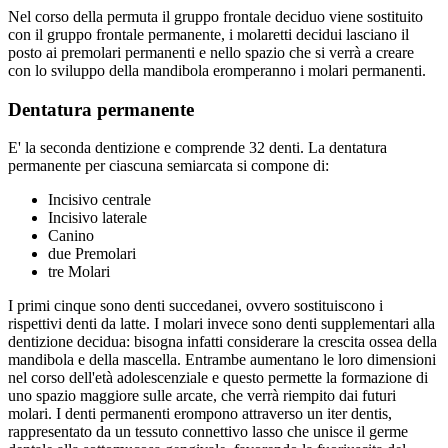
Nel corso della permuta il gruppo frontale deciduo viene sostituito
con il gruppo frontale permanente, i molaretti decidui lasciano il
posto ai premolari permanenti e nello spazio che si verrà a creare
con lo sviluppo della mandibola eromperanno i molari permanenti.
Dentatura permanente
E' la seconda dentizione e comprende 32 denti. La dentatura
permanente per ciascuna semiarcata si compone di:
Incisivo centrale
Incisivo laterale
Canino
due Premolari
tre Molari
I primi cinque sono denti succedanei, ovvero sostituiscono i
rispettivi denti da latte. I molari invece sono denti supplementari alla
dentizione decidua: bisogna infatti considerare la crescita ossea della
mandibola e della mascella. Entrambe aumentano le loro dimensioni
nel corso dell'età adolescenziale e questo permette la formazione di
uno spazio maggiore sulle arcate, che verrà riempito dai futuri
molari. I denti permanenti erompono attraverso un iter dentis,
rappresentato da un tessuto connettivo lasso che unisce il germe