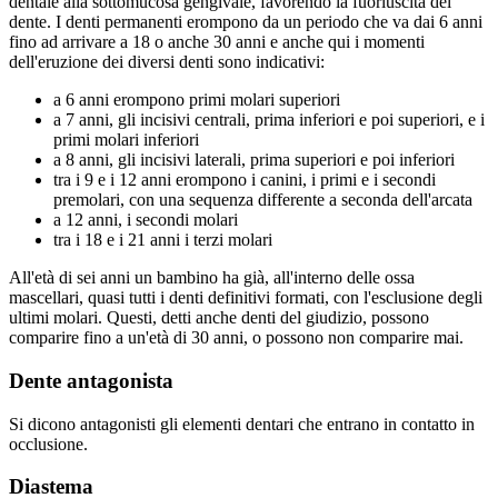
dentale alla sottomucosa gengivale, favorendo la fuoriuscita del
dente. I denti permanenti erompono da un periodo che va dai 6 anni
fino ad arrivare a 18 o anche 30 anni e anche qui i momenti
dell'eruzione dei diversi denti sono indicativi:
a 6 anni erompono primi molari superiori
a 7 anni, gli incisivi centrali, prima inferiori e poi superiori, e i
primi molari inferiori
a 8 anni, gli incisivi laterali, prima superiori e poi inferiori
tra i 9 e i 12 anni erompono i canini, i primi e i secondi
premolari, con una sequenza differente a seconda dell'arcata
a 12 anni, i secondi molari
tra i 18 e i 21 anni i terzi molari
All'età di sei anni un bambino ha già, all'interno delle ossa
mascellari, quasi tutti i denti definitivi formati, con l'esclusione degli
ultimi molari. Questi, detti anche denti del giudizio, possono
comparire fino a un'età di 30 anni, o possono non comparire mai.
Dente antagonista
Si dicono antagonisti gli elementi dentari che entrano in contatto in
occlusione.
Diastema