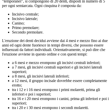
"temporanei", si compongono di 20 denti, disposti in numero di 5
per ogni semiarcata. Ogni cinquina è composta da:
Incisivo centrale;
Incisivo laterale;
Canino;
Primo premolare;
Secondo premolare.
L'eruzione dei denti decidui avviene dai 4 mesi e mezzo fino ai due
anni ed ogni dente fuoriesce in tempi diversi, che possono essere
influenzati da fattori individuali. Orientativamente, si può dire che
l'eruzione avviene in questo ordine e con questi tempi:
a 6 mesi e mezzo erompono gli incisivi centrali inferiori;
a 7 mesi, gli incisivi centrali superiori e gli incisivi laterali
superiori;
a 8 mesi, gli incisivi laterali inferiori;
a 12 mesi, il gruppo incisale dovrebbe essere completamente
erotto;
tra i 12 e i 16 mesi erompono i primi molaretti, prima gli
inferiori e poi i superiori;
tra 16 e i 20 mesi erompono i canini, prima gli inferiori e poi i
superiori;
tra i 20 e i 30 mesi erompono i secondi molaretti.