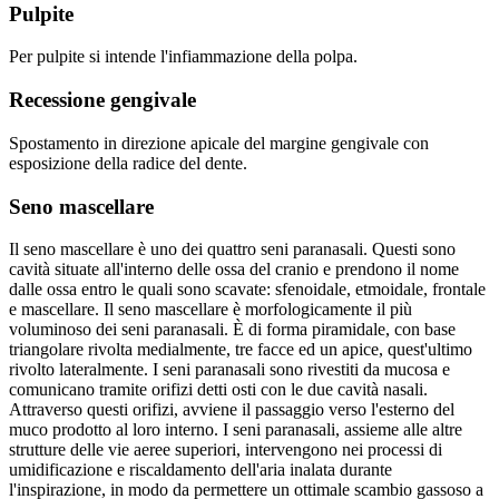
Pulpite
Per pulpite si intende l'infiammazione della polpa.
Recessione gengivale
Spostamento in direzione apicale del margine gengivale con
esposizione della radice del dente.
Seno mascellare
Il seno mascellare è uno dei quattro seni paranasali. Questi sono
cavità situate all'interno delle ossa del cranio e prendono il nome
dalle ossa entro le quali sono scavate: sfenoidale, etmoidale, frontale
e mascellare. Il seno mascellare è morfologicamente il più
voluminoso dei seni paranasali. È di forma piramidale, con base
triangolare rivolta medialmente, tre facce ed un apice, quest'ultimo
rivolto lateralmente. I seni paranasali sono rivestiti da mucosa e
comunicano tramite orifizi detti osti con le due cavità nasali.
Attraverso questi orifizi, avviene il passaggio verso l'esterno del
muco prodotto al loro interno. I seni paranasali, assieme alle altre
strutture delle vie aeree superiori, intervengono nei processi di
umidificazione e riscaldamento dell'aria inalata durante
l'inspirazione, in modo da permettere un ottimale scambio gassoso a