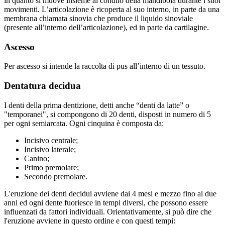
in quanto si muove insieme al condilo della mandibola durante i suoi
movimenti. L’articolazione è ricoperta al suo interno, in parte da una
membrana chiamata sinovia che produce il liquido sinoviale
(presente all’interno dell’articolazione), ed in parte da cartilagine.
Ascesso
Per ascesso si intende la raccolta di pus all’interno di un tessuto.
Dentatura decidua
I denti della prima dentizione, detti anche “denti da latte” o
"temporanei", si compongono di 20 denti, disposti in numero di 5
per ogni semiarcata. Ogni cinquina è composta da:
Incisivo centrale;
Incisivo laterale;
Canino;
Primo premolare;
Secondo premolare.
L'eruzione dei denti decidui avviene dai 4 mesi e mezzo fino ai due
anni ed ogni dente fuoriesce in tempi diversi, che possono essere
influenzati da fattori individuali. Orientativamente, si può dire che
l'eruzione avviene in questo ordine e con questi tempi: