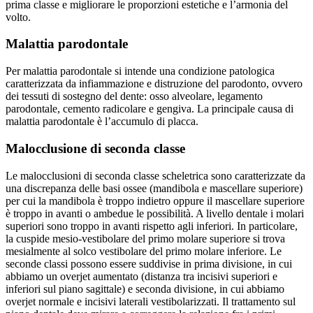
prima classe e migliorare le proporzioni estetiche e l’armonia del
volto.
Malattia parodontale
Per malattia parodontale si intende una condizione patologica
caratterizzata da infiammazione e distruzione del parodonto, ovvero
dei tessuti di sostegno del dente: osso alveolare, legamento
parodontale, cemento radicolare e gengiva. La principale causa di
malattia parodontale è l’accumulo di placca.
Malocclusione di seconda classe
Le malocclusioni di seconda classe scheletrica sono caratterizzate da
una discrepanza delle basi ossee (mandibola e mascellare superiore)
per cui la mandibola è troppo indietro oppure il mascellare superiore
è troppo in avanti o ambedue le possibilità. A livello dentale i molari
superiori sono troppo in avanti rispetto agli inferiori. In particolare,
la cuspide mesio-vestibolare del primo molare superiore si trova
mesialmente al solco vestibolare del primo molare inferiore. Le
seconde classi possono essere suddivise in prima divisione, in cui
abbiamo un overjet aumentato (distanza tra incisivi superiori e
inferiori sul piano sagittale) e seconda divisione, in cui abbiamo
overjet normale e incisivi laterali vestibolarizzati. Il trattamento sul