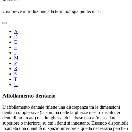
Una breve introduzione alla terminologia più tecnica.
A
D
E
F
I
M
P
R
S
T
U
Affollamento dentario
L’affollamento dentale riflette una discrepanza tra le dimensioni
dentali complessive (la somma delle larghezze mesio–distali dei
denti di un’arcata) e la lunghezza della base ossea (mascellare
superiore o inferiore) su cui i denti si innestano. Essendo disponibile
in arcata una quantità di spazio inferiore a quella necessaria perché i