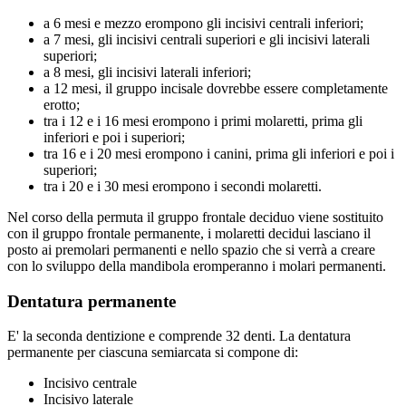
a 6 mesi e mezzo erompono gli incisivi centrali inferiori;
a 7 mesi, gli incisivi centrali superiori e gli incisivi laterali
superiori;
a 8 mesi, gli incisivi laterali inferiori;
a 12 mesi, il gruppo incisale dovrebbe essere completamente
erotto;
tra i 12 e i 16 mesi erompono i primi molaretti, prima gli
inferiori e poi i superiori;
tra 16 e i 20 mesi erompono i canini, prima gli inferiori e poi i
superiori;
tra i 20 e i 30 mesi erompono i secondi molaretti.
Nel corso della permuta il gruppo frontale deciduo viene sostituito
con il gruppo frontale permanente, i molaretti decidui lasciano il
posto ai premolari permanenti e nello spazio che si verrà a creare
con lo sviluppo della mandibola eromperanno i molari permanenti.
Dentatura permanente
E' la seconda dentizione e comprende 32 denti. La dentatura
permanente per ciascuna semiarcata si compone di:
Incisivo centrale
Incisivo laterale