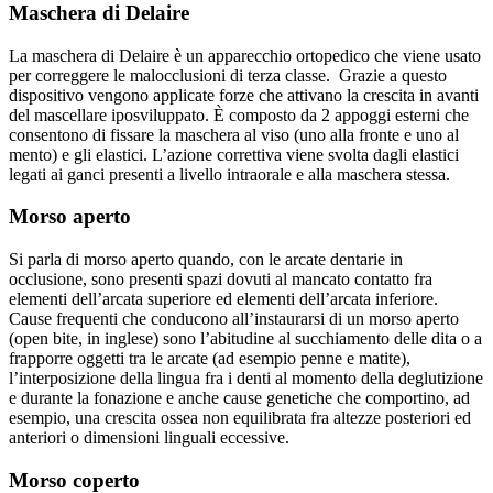
Maschera di Delaire
La maschera di Delaire è un apparecchio ortopedico che viene usato
per correggere le malocclusioni di terza classe. Grazie a questo
dispositivo vengono applicate forze che attivano la crescita in avanti
del mascellare iposviluppato. È composto da 2 appoggi esterni che
consentono di fissare la maschera al viso (uno alla fronte e uno al
mento) e gli elastici. L’azione correttiva viene svolta dagli elastici
legati ai ganci presenti a livello intraorale e alla maschera stessa.
Morso aperto
Si parla di morso aperto quando, con le arcate dentarie in
occlusione, sono presenti spazi dovuti al mancato contatto fra
elementi dell’arcata superiore ed elementi dell’arcata inferiore.
Cause frequenti che conducono all’instaurarsi di un morso aperto
(open bite, in inglese) sono l’abitudine al succhiamento delle dita o a
frapporre oggetti tra le arcate (ad esempio penne e matite),
l’interposizione della lingua fra i denti al momento della deglutizione
e durante la fonazione e anche cause genetiche che comportino, ad
esempio, una crescita ossea non equilibrata fra altezze posteriori ed
anteriori o dimensioni linguali eccessive.
Morso coperto