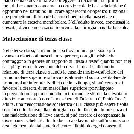
piano dentale deve mirare a correggere la relazione fra i primi
molari. Per quanto concerne la correzione delle basi scheletriche è
opportuno nel bambino utilizzare apparecchi ortopedico-funzionali
che permettono di frenare l’accrescimento della mascella e di
aumentare la crescita mandibolare. Nell’adulto invece, conclusasi la
crescita, diviene necessario ricorrere alla chirurgia maxillo-facciale.
Malocclusione di terza classe
Nelle terze classi, la mandibola si trova in una posizione più
avanzata rispetto al mascellare superiore, con gli incisivi che
contraggono in genere un rapporto di “testa a testa” quando non (nei
casi più gravi) di inversione del morso. I molari si dicono in
relazione di terza classe quando la cuspide mesio-vestibolare del
primo molare superiore si trova distalmente al solco vestibolare del
primo molare inferiore. Nell’età dello sviluppo, si può cercare di
favorire la crescita di un mascellare superiore iposviluppato
impiegando un apparecchio che in trazione ne stimoli la crescita in
direzione anteriore (come la maschera di Delaire o di Petit). In età
adulta, una malocclusione scheletrica di III classe può essere risolta
solo facendo ricorso alla chirurgia maxillo–facciale. In presenza di
una malocclusione di lieve entità, si può cercare di compensare la
discrepanza scheletrica fra le due arcate lavorando sull’inclinazione
degli elementi dentali anteriori, entro i limiti biologici consentiti.