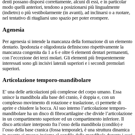
denti possano disporsi correttamente, alcuni di essi, e in particolar
modo quelli anteriori, tendono a posizionarsi più lingualmente
(indietro) o più vestibolarmente (in avanti), ad inclinarsi o a ruotare,
nel tentativo di ritagliarsi uno spazio per poter erompere.
Agenesia
Per agenesia si intende la mancanza della formazione di un elemento
dentario. Ipodonzia e oligodonzia definiscono rispettivamente la
mancanza congenita da 1 a 6 e oltre 6 elementi dentari permanenti,
con l’eccezione dei terzi molari. Gli elementi più frequentemente
interessati sono gli incisivi laterali superiori e i secondi premolari
superiori.
Articolazione temporo-mandibolare
E' una delle articolazioni più complesse del corpo umano. Essa
unisce la mandibola alla base del cranio, è doppia e, con un
complesso movimento di rotazione e traslazione, ci permette di
aprire e chiudere la bocca. Al suo interno l’articolazione temporo-
mandibolare ha un disco di fibrocartilagine che divide l’articolazione
in un compartimento superiore ed un compartimento inferiore. Il
disco articolare interposto fra l’osso della mandibola (condilo) e
l’osso della base cranica (fossa temporale), è una struttura dinamica