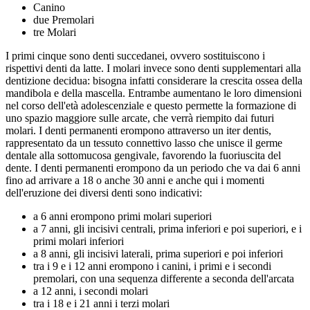
Canino
due Premolari
tre Molari
I primi cinque sono denti succedanei, ovvero sostituiscono i
rispettivi denti da latte. I molari invece sono denti supplementari alla
dentizione decidua: bisogna infatti considerare la crescita ossea della
mandibola e della mascella. Entrambe aumentano le loro dimensioni
nel corso dell'età adolescenziale e questo permette la formazione di
uno spazio maggiore sulle arcate, che verrà riempito dai futuri
molari. I denti permanenti erompono attraverso un iter dentis,
rappresentato da un tessuto connettivo lasso che unisce il germe
dentale alla sottomucosa gengivale, favorendo la fuoriuscita del
dente. I denti permanenti erompono da un periodo che va dai 6 anni
fino ad arrivare a 18 o anche 30 anni e anche qui i momenti
dell'eruzione dei diversi denti sono indicativi:
a 6 anni erompono primi molari superiori
a 7 anni, gli incisivi centrali, prima inferiori e poi superiori, e i
primi molari inferiori
a 8 anni, gli incisivi laterali, prima superiori e poi inferiori
tra i 9 e i 12 anni erompono i canini, i primi e i secondi
premolari, con una sequenza differente a seconda dell'arcata
a 12 anni, i secondi molari
tra i 18 e i 21 anni i terzi molari