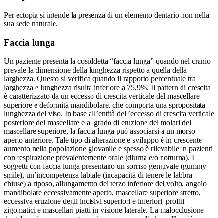
Per ectopia si intende la presenza di un elemento dentario non nella
sua sede naturale.
Faccia lunga
Un paziente presenta la cosiddetta “faccia lunga” quando nel cranio
prevale la dimensione della lunghezza rispetto a quella della
larghezza. Questo si verifica quando il rapporto percentuale tra
larghezza e lunghezza risulta inferiore a 75,9%. Il pattern di crescita
è caratterizzato da un eccesso di crescita verticale del mascellare
superiore e deformità mandibolare, che comporta una spropositata
lunghezza del viso. In base all’entità dell’eccesso di crescita verticale
posteriore del mascellare e al grado di eruzione dei molari del
mascellare superiore, la faccia lunga può associarsi a un morso
aperto anteriore. Tale tipo di alterazione e sviluppo è in crescente
aumento nella popolazione giovanile e spesso è rilevabile in pazienti
con respirazione prevalentemente orale (diurna e/o notturna). I
soggetti con faccia lunga presentano un sorriso gengivale (gummy
smile), un’incompetenza labiale (incapacità di tenere le labbra
chiuse) a riposo, allungamento del terzo inferiore del volto, angolo
mandibolare eccessivamente aperto, mascellare superiore stretto,
eccessiva eruzione degli incisivi superiori e inferiori, profili
zigomatici e mascellari piatti in visione laterale. La malocclusione