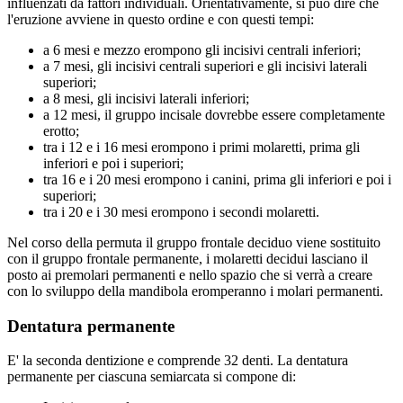
influenzati da fattori individuali. Orientativamente, si può dire che
l'eruzione avviene in questo ordine e con questi tempi:
a 6 mesi e mezzo erompono gli incisivi centrali inferiori;
a 7 mesi, gli incisivi centrali superiori e gli incisivi laterali
superiori;
a 8 mesi, gli incisivi laterali inferiori;
a 12 mesi, il gruppo incisale dovrebbe essere completamente
erotto;
tra i 12 e i 16 mesi erompono i primi molaretti, prima gli
inferiori e poi i superiori;
tra 16 e i 20 mesi erompono i canini, prima gli inferiori e poi i
superiori;
tra i 20 e i 30 mesi erompono i secondi molaretti.
Nel corso della permuta il gruppo frontale deciduo viene sostituito
con il gruppo frontale permanente, i molaretti decidui lasciano il
posto ai premolari permanenti e nello spazio che si verrà a creare
con lo sviluppo della mandibola eromperanno i molari permanenti.
Dentatura permanente
E' la seconda dentizione e comprende 32 denti. La dentatura
permanente per ciascuna semiarcata si compone di: