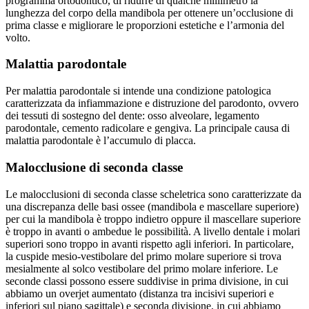
programma ortodontico, di ridurre di qualche millimetro la
lunghezza del corpo della mandibola per ottenere un’occlusione di
prima classe e migliorare le proporzioni estetiche e l’armonia del
volto.
Malattia parodontale
Per malattia parodontale si intende una condizione patologica
caratterizzata da infiammazione e distruzione del parodonto, ovvero
dei tessuti di sostegno del dente: osso alveolare, legamento
parodontale, cemento radicolare e gengiva. La principale causa di
malattia parodontale è l’accumulo di placca.
Malocclusione di seconda classe
Le malocclusioni di seconda classe scheletrica sono caratterizzate da
una discrepanza delle basi ossee (mandibola e mascellare superiore)
per cui la mandibola è troppo indietro oppure il mascellare superiore
è troppo in avanti o ambedue le possibilità. A livello dentale i molari
superiori sono troppo in avanti rispetto agli inferiori. In particolare,
la cuspide mesio-vestibolare del primo molare superiore si trova
mesialmente al solco vestibolare del primo molare inferiore. Le
seconde classi possono essere suddivise in prima divisione, in cui
abbiamo un overjet aumentato (distanza tra incisivi superiori e
inferiori sul piano sagittale) e seconda divisione, in cui abbiamo