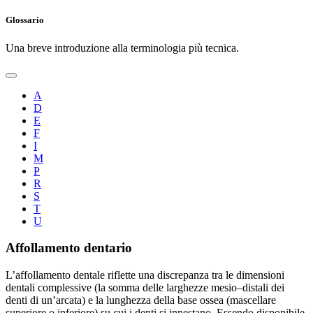
Glossario
Una breve introduzione alla terminologia più tecnica.
A
D
E
F
I
M
P
R
S
T
U
Affollamento dentario
L’affollamento dentale riflette una discrepanza tra le dimensioni
dentali complessive (la somma delle larghezze mesio–distali dei
denti di un’arcata) e la lunghezza della base ossea (mascellare
superiore o inferiore) su cui i denti si innestano. Essendo disponibile