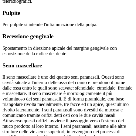
teleradiografici.
Pulpite
Per pulpite si intende l'infiammazione della polpa.
Recessione gengivale
Spostamento in direzione apicale del margine gengivale con
esposizione della radice del dente.
Seno mascellare
Il seno mascellare è uno dei quattro seni paranasali. Questi sono
cavità situate all'interno delle ossa del cranio e prendono il nome
dalle ossa entro le quali sono scavate: sfenoidale, etmoidale, frontale
e mascellare. Il seno mascellare è morfologicamente il più
voluminoso dei seni paranasali. È di forma piramidale, con base
triangolare rivolta medialmente, tre facce ed un apice, quest'ultimo
rivolto lateralmente. I seni paranasali sono rivestiti da mucosa e
comunicano tramite orifizi detti osti con le due cavità nasali.
Attraverso questi orifizi, avviene il passaggio verso l'esterno del
muco prodotto al loro interno. I seni paranasali, assieme alle altre
strutture delle vie aeree superiori, intervengono nei processi di