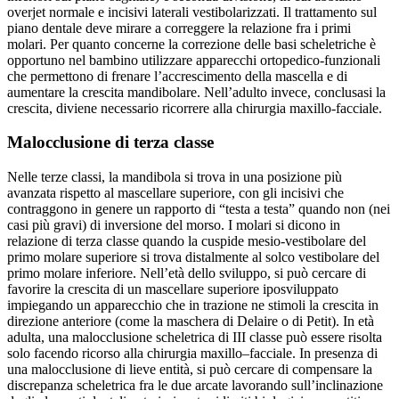
overjet normale e incisivi laterali vestibolarizzati. Il trattamento sul
piano dentale deve mirare a correggere la relazione fra i primi
molari. Per quanto concerne la correzione delle basi scheletriche è
opportuno nel bambino utilizzare apparecchi ortopedico-funzionali
che permettono di frenare l’accrescimento della mascella e di
aumentare la crescita mandibolare. Nell’adulto invece, conclusasi la
crescita, diviene necessario ricorrere alla chirurgia maxillo-facciale.
Malocclusione di terza classe
Nelle terze classi, la mandibola si trova in una posizione più
avanzata rispetto al mascellare superiore, con gli incisivi che
contraggono in genere un rapporto di “testa a testa” quando non (nei
casi più gravi) di inversione del morso. I molari si dicono in
relazione di terza classe quando la cuspide mesio-vestibolare del
primo molare superiore si trova distalmente al solco vestibolare del
primo molare inferiore. Nell’età dello sviluppo, si può cercare di
favorire la crescita di un mascellare superiore iposviluppato
impiegando un apparecchio che in trazione ne stimoli la crescita in
direzione anteriore (come la maschera di Delaire o di Petit). In età
adulta, una malocclusione scheletrica di III classe può essere risolta
solo facendo ricorso alla chirurgia maxillo–facciale. In presenza di
una malocclusione di lieve entità, si può cercare di compensare la
discrepanza scheletrica fra le due arcate lavorando sull’inclinazione