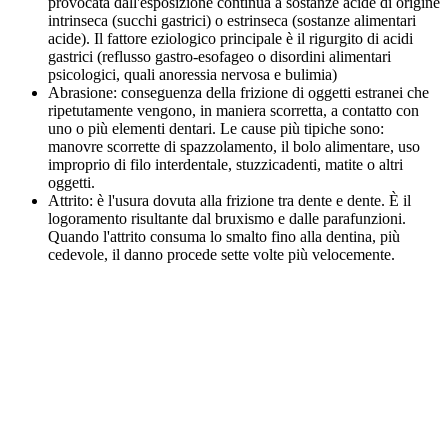
provocata dall'esposizione continua a sostanze acide di origine
intrinseca (succhi gastrici) o estrinseca (sostanze alimentari
acide). Il fattore eziologico principale è il rigurgito di acidi
gastrici (reflusso gastro-esofageo o disordini alimentari
psicologici, quali anoressia nervosa e bulimia)
Abrasione: conseguenza della frizione di oggetti estranei che
ripetutamente vengono, in maniera scorretta, a contatto con
uno o più elementi dentari. Le cause più tipiche sono:
manovre scorrette di spazzolamento, il bolo alimentare, uso
improprio di filo interdentale, stuzzicadenti, matite o altri
oggetti.
Attrito: è l'usura dovuta alla frizione tra dente e dente. È il
logoramento risultante dal bruxismo e dalle parafunzioni.
Quando l'attrito consuma lo smalto fino alla dentina, più
cedevole, il danno procede sette volte più velocemente.