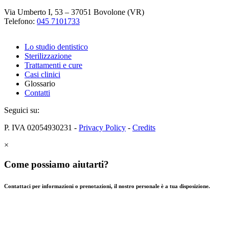
Via Umberto I, 53 – 37051 Bovolone (VR)
Telefono:
045 7101733
Lo studio dentistico
Sterilizzazione
Trattamenti e cure
Casi clinici
Glossario
Contatti
Seguici su:
P. IVA 02054930231 -
Privacy Policy
-
Credits
×
Come possiamo aiutarti?
Contattaci per informazioni o prenotazioni, il nostro personale è a tua disposizione.