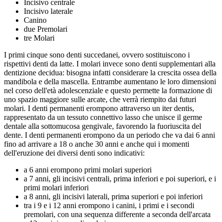
Incisivo centrale
Incisivo laterale
Canino
due Premolari
tre Molari
I primi cinque sono denti succedanei, ovvero sostituiscono i
rispettivi denti da latte. I molari invece sono denti supplementari alla
dentizione decidua: bisogna infatti considerare la crescita ossea della
mandibola e della mascella. Entrambe aumentano le loro dimensioni
nel corso dell'età adolescenziale e questo permette la formazione di
uno spazio maggiore sulle arcate, che verrà riempito dai futuri
molari. I denti permanenti erompono attraverso un iter dentis,
rappresentato da un tessuto connettivo lasso che unisce il germe
dentale alla sottomucosa gengivale, favorendo la fuoriuscita del
dente. I denti permanenti erompono da un periodo che va dai 6 anni
fino ad arrivare a 18 o anche 30 anni e anche qui i momenti
dell'eruzione dei diversi denti sono indicativi:
a 6 anni erompono primi molari superiori
a 7 anni, gli incisivi centrali, prima inferiori e poi superiori, e i
primi molari inferiori
a 8 anni, gli incisivi laterali, prima superiori e poi inferiori
tra i 9 e i 12 anni erompono i canini, i primi e i secondi
premolari, con una sequenza differente a seconda dell'arcata