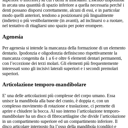
in arcata una quantità di spazio inferiore a quella necessaria perché i
denti possano disporsi correttamente, alcuni di essi, e in particolar
modo quelli anteriori, tendono a posizionarsi più lingualmente
(indietro) o più vestibolarmente (in avanti), ad inclinarsi o a ruotare,
nel tentativo di ritagliarsi uno spazio per poter erompere.
Agenesia
Per agenesia si intende la mancanza della formazione di un elemento
dentario. Ipodonzia e oligodonzia definiscono rispettivamente la
mancanza congenita da 1 a 6 e oltre 6 elementi dentari permanenti,
con l’eccezione dei terzi molari. Gli elementi più frequentemente
interessati sono gli incisivi laterali superiori e i secondi premolari
superiori.
Articolazione temporo-mandibolare
E' una delle articolazioni più complesse del corpo umano. Essa
unisce la mandibola alla base del cranio, è doppia e, con un
complesso movimento di rotazione e traslazione, ci permette di
aprire e chiudere la bocca. Al suo interno l’articolazione temporo-
mandibolare ha un disco di fibrocartilagine che divide l’articolazione
in un compartimento superiore ed un compartimento inferiore. Il
disco articolare interposto fra l’osso della mandibola (condilo) e