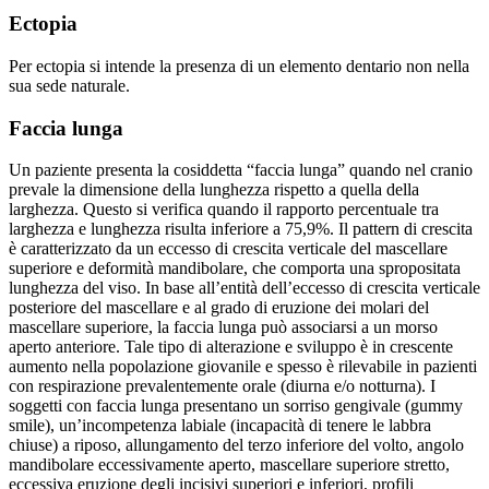
Ectopia
Per ectopia si intende la presenza di un elemento dentario non nella
sua sede naturale.
Faccia lunga
Un paziente presenta la cosiddetta “faccia lunga” quando nel cranio
prevale la dimensione della lunghezza rispetto a quella della
larghezza. Questo si verifica quando il rapporto percentuale tra
larghezza e lunghezza risulta inferiore a 75,9%. Il pattern di crescita
è caratterizzato da un eccesso di crescita verticale del mascellare
superiore e deformità mandibolare, che comporta una spropositata
lunghezza del viso. In base all’entità dell’eccesso di crescita verticale
posteriore del mascellare e al grado di eruzione dei molari del
mascellare superiore, la faccia lunga può associarsi a un morso
aperto anteriore. Tale tipo di alterazione e sviluppo è in crescente
aumento nella popolazione giovanile e spesso è rilevabile in pazienti
con respirazione prevalentemente orale (diurna e/o notturna). I
soggetti con faccia lunga presentano un sorriso gengivale (gummy
smile), un’incompetenza labiale (incapacità di tenere le labbra
chiuse) a riposo, allungamento del terzo inferiore del volto, angolo
mandibolare eccessivamente aperto, mascellare superiore stretto,
eccessiva eruzione degli incisivi superiori e inferiori, profili