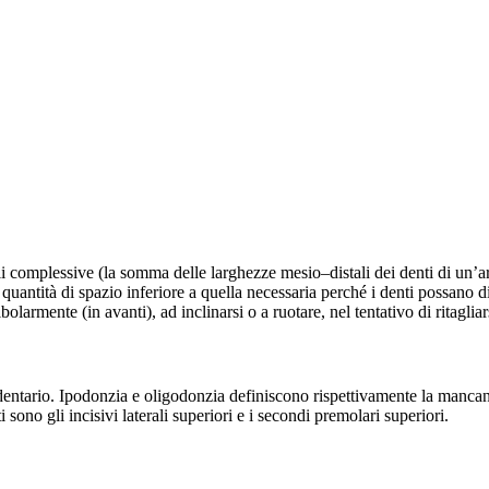
li complessive (la somma delle larghezze mesio–distali dei denti di un’a
 quantità di spazio inferiore a quella necessaria perché i denti possano di
bolarmente (in avanti), ad inclinarsi o a ruotare, nel tentativo di ritagli
entario. Ipodonzia e oligodonzia definiscono rispettivamente la mancanz
 sono gli incisivi laterali superiori e i secondi premolari superiori.