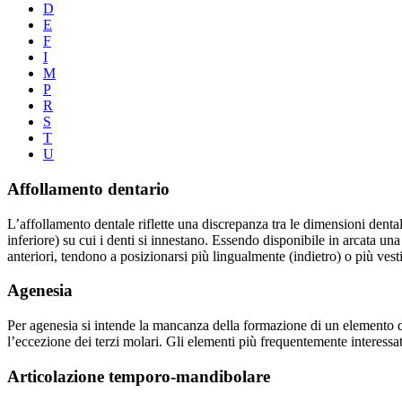
D
E
F
I
M
P
R
S
T
U
Affollamento dentario
L’affollamento dentale riflette una discrepanza tra le dimensioni denta
inferiore) su cui i denti si innestano. Essendo disponibile in arcata una
anteriori, tendono a posizionarsi più lingualmente (indietro) o più vesti
Agenesia
Per agenesia si intende la mancanza della formazione di un elemento d
l’eccezione dei terzi molari. Gli elementi più frequentemente interessati
Articolazione temporo-mandibolare