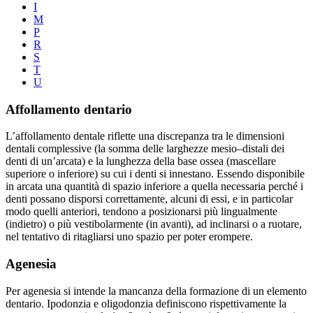
I
M
P
R
S
T
U
Affollamento dentario
L’affollamento dentale riflette una discrepanza tra le dimensioni
dentali complessive (la somma delle larghezze mesio–distali dei
denti di un’arcata) e la lunghezza della base ossea (mascellare
superiore o inferiore) su cui i denti si innestano. Essendo disponibile
in arcata una quantità di spazio inferiore a quella necessaria perché i
denti possano disporsi correttamente, alcuni di essi, e in particolar
modo quelli anteriori, tendono a posizionarsi più lingualmente
(indietro) o più vestibolarmente (in avanti), ad inclinarsi o a ruotare,
nel tentativo di ritagliarsi uno spazio per poter erompere.
Agenesia
Per agenesia si intende la mancanza della formazione di un elemento
dentario. Ipodonzia e oligodonzia definiscono rispettivamente la