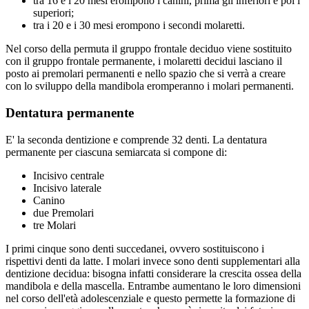
tra 16 e i 20 mesi erompono i canini, prima gli inferiori e poi i
superiori;
tra i 20 e i 30 mesi erompono i secondi molaretti.
Nel corso della permuta il gruppo frontale deciduo viene sostituito
con il gruppo frontale permanente, i molaretti decidui lasciano il
posto ai premolari permanenti e nello spazio che si verrà a creare
con lo sviluppo della mandibola eromperanno i molari permanenti.
Dentatura permanente
E' la seconda dentizione e comprende 32 denti. La dentatura
permanente per ciascuna semiarcata si compone di:
Incisivo centrale
Incisivo laterale
Canino
due Premolari
tre Molari
I primi cinque sono denti succedanei, ovvero sostituiscono i
rispettivi denti da latte. I molari invece sono denti supplementari alla
dentizione decidua: bisogna infatti considerare la crescita ossea della
mandibola e della mascella. Entrambe aumentano le loro dimensioni
nel corso dell'età adolescenziale e questo permette la formazione di