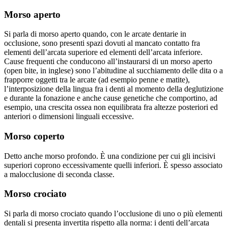
Morso aperto
Si parla di morso aperto quando, con le arcate dentarie in
occlusione, sono presenti spazi dovuti al mancato contatto fra
elementi dell’arcata superiore ed elementi dell’arcata inferiore.
Cause frequenti che conducono all’instaurarsi di un morso aperto
(open bite, in inglese) sono l’abitudine al succhiamento delle dita o a
frapporre oggetti tra le arcate (ad esempio penne e matite),
l’interposizione della lingua fra i denti al momento della deglutizione
e durante la fonazione e anche cause genetiche che comportino, ad
esempio, una crescita ossea non equilibrata fra altezze posteriori ed
anteriori o dimensioni linguali eccessive.
Morso coperto
Detto anche morso profondo. È una condizione per cui gli incisivi
superiori coprono eccessivamente quelli inferiori. È spesso associato
a malocclusione di seconda classe.
Morso crociato
Si parla di morso crociato quando l’occlusione di uno o più elementi
dentali si presenta invertita rispetto alla norma: i denti dell’arcata