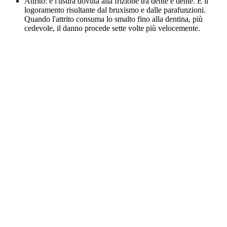
Attrito: è l'usura dovuta alla frizione tra dente e dente. È il
logoramento risultante dal bruxismo e dalle parafunzioni.
Quando l'attrito consuma lo smalto fino alla dentina, più
cedevole, il danno procede sette volte più velocemente.