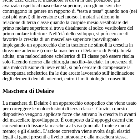
avanzata rispetto al mascellare superiore, con gli incisivi che
contraggono in genere un rapporto di “testa a testa” quando non (nei
casi più gravi) di inversione del morso. I molari si dicono in
relazione di terza classe quando la cuspide mesio-vestibolare del
primo molare superiore si trova distalmente al solco vestibolare del
primo molare inferiore. Nell’età dello sviluppo, si può cercare di
favorire la crescita di un mascellare superiore iposviluppato
impiegando un apparecchio che in trazione ne stimoli la crescita in
direzione anteriore (come la maschera di Delaire o di Petit). In età
adulta, una malocclusione scheletrica di III classe può essere risolta
solo facendo ricorso alla chirurgia maxillo–facciale. In presenza di
una malocclusione di lieve entità, si può cercare di compensare la
discrepanza scheletrica fra le due arcate lavorando sull’inclinazione
degli elementi dentali anteriori, entro i limiti biologici consentiti.
Maschera di Delaire
La maschera di Delaire è un apparecchio ortopedico che viene usato
per correggere le malocclusioni di terza classe. Grazie a questo
dispositivo vengono applicate forze che attivano la crescita in avanti
del mascellare iposviluppato. È composto da 2 appoggi esterni che
consentono di fissare la maschera al viso (uno alla fronte e uno al
mento) e gli elastici. L’azione correttiva viene svolta dagli elastici
legati ai ganci presenti a livello intraorale e alla maschera stessa.