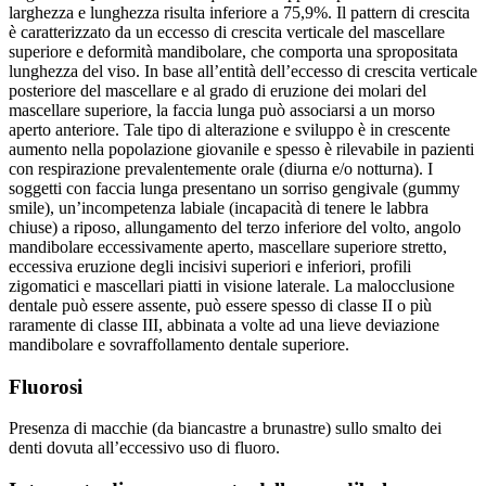
larghezza e lunghezza risulta inferiore a 75,9%. Il pattern di crescita
è caratterizzato da un eccesso di crescita verticale del mascellare
superiore e deformità mandibolare, che comporta una spropositata
lunghezza del viso. In base all’entità dell’eccesso di crescita verticale
posteriore del mascellare e al grado di eruzione dei molari del
mascellare superiore, la faccia lunga può associarsi a un morso
aperto anteriore. Tale tipo di alterazione e sviluppo è in crescente
aumento nella popolazione giovanile e spesso è rilevabile in pazienti
con respirazione prevalentemente orale (diurna e/o notturna). I
soggetti con faccia lunga presentano un sorriso gengivale (gummy
smile), un’incompetenza labiale (incapacità di tenere le labbra
chiuse) a riposo, allungamento del terzo inferiore del volto, angolo
mandibolare eccessivamente aperto, mascellare superiore stretto,
eccessiva eruzione degli incisivi superiori e inferiori, profili
zigomatici e mascellari piatti in visione laterale. La malocclusione
dentale può essere assente, può essere spesso di classe II o più
raramente di classe III, abbinata a volte ad una lieve deviazione
mandibolare e sovraffollamento dentale superiore.
Fluorosi
Presenza di macchie (da biancastre a brunastre) sullo smalto dei
denti dovuta all’eccessivo uso di fluoro.