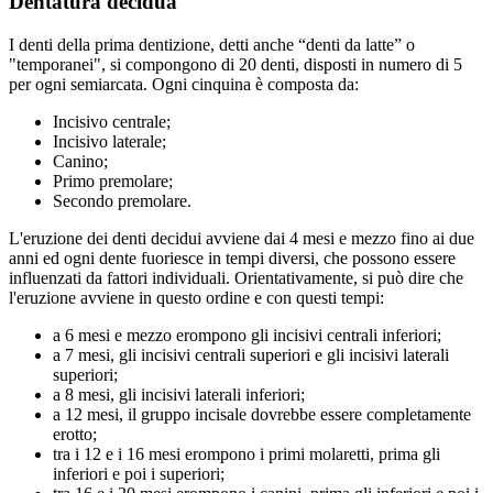
Dentatura decidua
I denti della prima dentizione, detti anche “denti da latte” o
"temporanei", si compongono di 20 denti, disposti in numero di 5
per ogni semiarcata. Ogni cinquina è composta da:
Incisivo centrale;
Incisivo laterale;
Canino;
Primo premolare;
Secondo premolare.
L'eruzione dei denti decidui avviene dai 4 mesi e mezzo fino ai due
anni ed ogni dente fuoriesce in tempi diversi, che possono essere
influenzati da fattori individuali. Orientativamente, si può dire che
l'eruzione avviene in questo ordine e con questi tempi:
a 6 mesi e mezzo erompono gli incisivi centrali inferiori;
a 7 mesi, gli incisivi centrali superiori e gli incisivi laterali
superiori;
a 8 mesi, gli incisivi laterali inferiori;
a 12 mesi, il gruppo incisale dovrebbe essere completamente
erotto;
tra i 12 e i 16 mesi erompono i primi molaretti, prima gli
inferiori e poi i superiori;