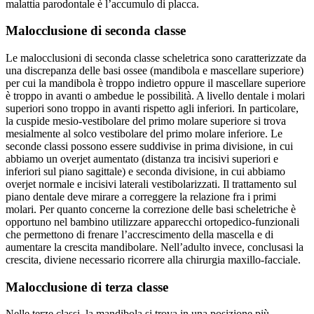
malattia parodontale è l’accumulo di placca.
Malocclusione di seconda classe
Le malocclusioni di seconda classe scheletrica sono caratterizzate da
una discrepanza delle basi ossee (mandibola e mascellare superiore)
per cui la mandibola è troppo indietro oppure il mascellare superiore
è troppo in avanti o ambedue le possibilità. A livello dentale i molari
superiori sono troppo in avanti rispetto agli inferiori. In particolare,
la cuspide mesio-vestibolare del primo molare superiore si trova
mesialmente al solco vestibolare del primo molare inferiore. Le
seconde classi possono essere suddivise in prima divisione, in cui
abbiamo un overjet aumentato (distanza tra incisivi superiori e
inferiori sul piano sagittale) e seconda divisione, in cui abbiamo
overjet normale e incisivi laterali vestibolarizzati. Il trattamento sul
piano dentale deve mirare a correggere la relazione fra i primi
molari. Per quanto concerne la correzione delle basi scheletriche è
opportuno nel bambino utilizzare apparecchi ortopedico-funzionali
che permettono di frenare l’accrescimento della mascella e di
aumentare la crescita mandibolare. Nell’adulto invece, conclusasi la
crescita, diviene necessario ricorrere alla chirurgia maxillo-facciale.
Malocclusione di terza classe
Nelle terze classi, la mandibola si trova in una posizione più