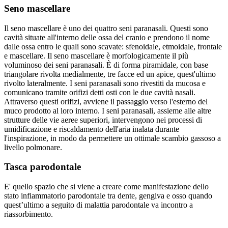
Seno mascellare
Il seno mascellare è uno dei quattro seni paranasali. Questi sono
cavità situate all'interno delle ossa del cranio e prendono il nome
dalle ossa entro le quali sono scavate: sfenoidale, etmoidale, frontale
e mascellare. Il seno mascellare è morfologicamente il più
voluminoso dei seni paranasali. È di forma piramidale, con base
triangolare rivolta medialmente, tre facce ed un apice, quest'ultimo
rivolto lateralmente. I seni paranasali sono rivestiti da mucosa e
comunicano tramite orifizi detti osti con le due cavità nasali.
Attraverso questi orifizi, avviene il passaggio verso l'esterno del
muco prodotto al loro interno. I seni paranasali, assieme alle altre
strutture delle vie aeree superiori, intervengono nei processi di
umidificazione e riscaldamento dell'aria inalata durante
l'inspirazione, in modo da permettere un ottimale scambio gassoso a
livello polmonare.
Tasca parodontale
E' quello spazio che si viene a creare come manifestazione dello
stato infiammatorio parodontale tra dente, gengiva e osso quando
quest’ultimo a seguito di malattia parodontale va incontro a
riassorbimento.