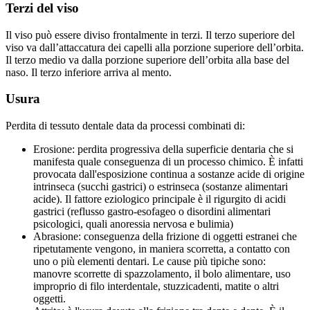
Terzi del viso
Il viso può essere diviso frontalmente in terzi. Il terzo superiore del
viso va dall’attaccatura dei capelli alla porzione superiore dell’orbita.
Il terzo medio va dalla porzione superiore dell’orbita alla base del
naso. Il terzo inferiore arriva al mento.
Usura
Perdita di tessuto dentale data da processi combinati di:
Erosione: perdita progressiva della superficie dentaria che si
manifesta quale conseguenza di un processo chimico. È infatti
provocata dall'esposizione continua a sostanze acide di origine
intrinseca (succhi gastrici) o estrinseca (sostanze alimentari
acide). Il fattore eziologico principale è il rigurgito di acidi
gastrici (reflusso gastro-esofageo o disordini alimentari
psicologici, quali anoressia nervosa e bulimia)
Abrasione: conseguenza della frizione di oggetti estranei che
ripetutamente vengono, in maniera scorretta, a contatto con
uno o più elementi dentari. Le cause più tipiche sono:
manovre scorrette di spazzolamento, il bolo alimentare, uso
improprio di filo interdentale, stuzzicadenti, matite o altri
oggetti.