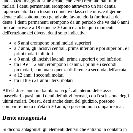
uno spazio maggiore sulle arcate, che verrà riempito dai futuri
molari. I denti permanenti erompono attraverso un iter dentis,
rappresentato da un tessuto connettivo lasso che unisce il germe
dentale alla sottomucosa gengivale, favorendo la fuoriuscita del
dente. I denti permanenti erompono da un periodo che va dai 6 anni
fino ad arrivare a 18 o anche 30 anni e anche qui i momenti
dell'eruzione dei diversi denti sono indicativi:
a 6 anni erompono primi molari superiori
a 7 anni, gli incisivi centrali, prima inferiori e poi superiori, e i
primi molari inferiori
a 8 anni, gli incisivi laterali, prima superiori e poi inferiori
tra i 9 e i 12 anni erompono i canini, i primi e i secondi
premolari, con una sequenza differente a seconda dell'arcata
a 12 anni, i secondi molari
tra i 18 e i 21 anni i terzi molari
All'età di sei anni un bambino ha già, all'interno delle ossa
mascellari, quasi tutti i denti definitivi formati, con l'esclusione degli
ultimi molari. Questi, detti anche denti del giudizio, possono
comparire fino a un'età di 30 anni, o possono non comparire mai.
Dente antagonista
Si dicono antagonisti gli elementi dentari che entrano in contatto in