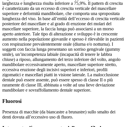
larghezza e lunghezza risulta inferiore a 75,9%. Il pattern di crescita
è caratterizzato da un eccesso di crescita verticale del mascellare
superiore e deformità mandibolare, che comporta una spropositata
lunghezza del viso. In base all’entità dell’eccesso di crescita verticale
posteriore del mascellare e al grado di eruzione dei molari del
mascellare superiore, la faccia lunga può associarsi a un morso
aperto anteriore. Tale tipo di alterazione e sviluppo è in crescente
aumento nella popolazione giovanile e spesso è rilevabile in pazienti
con respirazione prevalentemente orale (diurna e/o notturna). I
soggetti con faccia lunga presentano un sorriso gengivale (gummy
smile), un’incompetenza labiale (incapacità di tenere le labbra
chiuse) a riposo, allungamento del terzo inferiore del volto, angolo
mandibolare eccessivamente aperto, mascellare superiore stretto,
eccessiva eruzione degli incisivi superiori e inferiori, profili
zigomatici e mascellari piatti in visione laterale. La malocclusione
dentale può essere assente, può essere spesso di classe II o più
raramente di classe III, abbinata a volte ad una lieve deviazione
mandibolare e sovraffollamento dentale superiore.
Fluorosi
Presenza di macchie (da biancastre a brunastre) sullo smalto dei
denti dovuta all’eccessivo uso di fluoro.