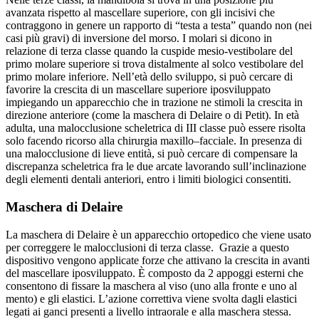
avanzata rispetto al mascellare superiore, con gli incisivi che
contraggono in genere un rapporto di “testa a testa” quando non (nei
casi più gravi) di inversione del morso. I molari si dicono in
relazione di terza classe quando la cuspide mesio-vestibolare del
primo molare superiore si trova distalmente al solco vestibolare del
primo molare inferiore. Nell’età dello sviluppo, si può cercare di
favorire la crescita di un mascellare superiore iposviluppato
impiegando un apparecchio che in trazione ne stimoli la crescita in
direzione anteriore (come la maschera di Delaire o di Petit). In età
adulta, una malocclusione scheletrica di III classe può essere risolta
solo facendo ricorso alla chirurgia maxillo–facciale. In presenza di
una malocclusione di lieve entità, si può cercare di compensare la
discrepanza scheletrica fra le due arcate lavorando sull’inclinazione
degli elementi dentali anteriori, entro i limiti biologici consentiti.
Maschera di Delaire
La maschera di Delaire è un apparecchio ortopedico che viene usato
per correggere le malocclusioni di terza classe. Grazie a questo
dispositivo vengono applicate forze che attivano la crescita in avanti
del mascellare iposviluppato. È composto da 2 appoggi esterni che
consentono di fissare la maschera al viso (uno alla fronte e uno al
mento) e gli elastici. L’azione correttiva viene svolta dagli elastici
legati ai ganci presenti a livello intraorale e alla maschera stessa.