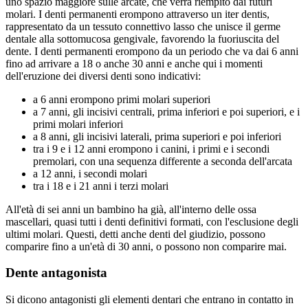
uno spazio maggiore sulle arcate, che verrà riempito dai futuri
molari. I denti permanenti erompono attraverso un iter dentis,
rappresentato da un tessuto connettivo lasso che unisce il germe
dentale alla sottomucosa gengivale, favorendo la fuoriuscita del
dente. I denti permanenti erompono da un periodo che va dai 6 anni
fino ad arrivare a 18 o anche 30 anni e anche qui i momenti
dell'eruzione dei diversi denti sono indicativi:
a 6 anni erompono primi molari superiori
a 7 anni, gli incisivi centrali, prima inferiori e poi superiori, e i
primi molari inferiori
a 8 anni, gli incisivi laterali, prima superiori e poi inferiori
tra i 9 e i 12 anni erompono i canini, i primi e i secondi
premolari, con una sequenza differente a seconda dell'arcata
a 12 anni, i secondi molari
tra i 18 e i 21 anni i terzi molari
All'età di sei anni un bambino ha già, all'interno delle ossa
mascellari, quasi tutti i denti definitivi formati, con l'esclusione degli
ultimi molari. Questi, detti anche denti del giudizio, possono
comparire fino a un'età di 30 anni, o possono non comparire mai.
Dente antagonista
Si dicono antagonisti gli elementi dentari che entrano in contatto in