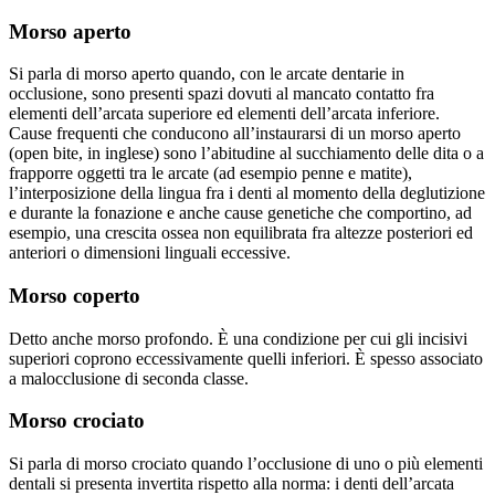
Morso aperto
Si parla di morso aperto quando, con le arcate dentarie in
occlusione, sono presenti spazi dovuti al mancato contatto fra
elementi dell’arcata superiore ed elementi dell’arcata inferiore.
Cause frequenti che conducono all’instaurarsi di un morso aperto
(open bite, in inglese) sono l’abitudine al succhiamento delle dita o a
frapporre oggetti tra le arcate (ad esempio penne e matite),
l’interposizione della lingua fra i denti al momento della deglutizione
e durante la fonazione e anche cause genetiche che comportino, ad
esempio, una crescita ossea non equilibrata fra altezze posteriori ed
anteriori o dimensioni linguali eccessive.
Morso coperto
Detto anche morso profondo. È una condizione per cui gli incisivi
superiori coprono eccessivamente quelli inferiori. È spesso associato
a malocclusione di seconda classe.
Morso crociato
Si parla di morso crociato quando l’occlusione di uno o più elementi
dentali si presenta invertita rispetto alla norma: i denti dell’arcata