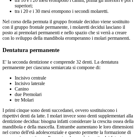
tra 16 e i 20 mesi erompono i canini, prima gli inferiori e poi i
superiori;
tra i 20 e i 30 mesi erompono i secondi molaretti.
Nel corso della permuta il gruppo frontale deciduo viene sostituito
con il gruppo frontale permanente, i molaretti decidui lasciano il
posto ai premolari permanenti e nello spazio che si verrà a creare
con lo sviluppo della mandibola eromperanno i molari permanenti.
Dentatura permanente
E' la seconda dentizione e comprende 32 denti. La dentatura
permanente per ciascuna semiarcata si compone di:
Incisivo centrale
Incisivo laterale
Canino
due Premolari
tre Molari
I primi cinque sono denti succedanei, ovvero sostituiscono i
rispettivi denti da latte. I molari invece sono denti supplementari alla
dentizione decidua: bisogna infatti considerare la crescita ossea della
mandibola e della mascella. Entrambe aumentano le loro dimensioni
nel corso dell'età adolescenziale e questo permette la formazione di