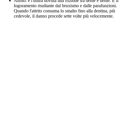
Attrito: è l'usura dovuta alla frizione tra dente e dente. È il
logoramento risultante dal bruxismo e dalle parafunzioni.
Quando l'attrito consuma lo smalto fino alla dentina, più
cedevole, il danno procede sette volte più velocemente.