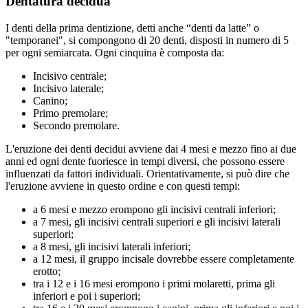
Dentatura decidua
I denti della prima dentizione, detti anche “denti da latte” o
"temporanei", si compongono di 20 denti, disposti in numero di 5
per ogni semiarcata. Ogni cinquina è composta da:
Incisivo centrale;
Incisivo laterale;
Canino;
Primo premolare;
Secondo premolare.
L'eruzione dei denti decidui avviene dai 4 mesi e mezzo fino ai due
anni ed ogni dente fuoriesce in tempi diversi, che possono essere
influenzati da fattori individuali. Orientativamente, si può dire che
l'eruzione avviene in questo ordine e con questi tempi:
a 6 mesi e mezzo erompono gli incisivi centrali inferiori;
a 7 mesi, gli incisivi centrali superiori e gli incisivi laterali
superiori;
a 8 mesi, gli incisivi laterali inferiori;
a 12 mesi, il gruppo incisale dovrebbe essere completamente
erotto;
tra i 12 e i 16 mesi erompono i primi molaretti, prima gli
inferiori e poi i superiori;