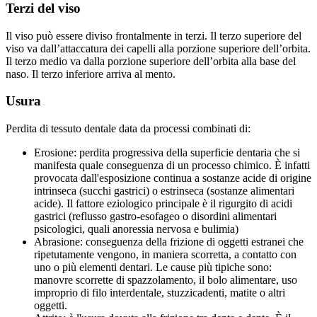
Terzi del viso
Il viso può essere diviso frontalmente in terzi. Il terzo superiore del
viso va dall’attaccatura dei capelli alla porzione superiore dell’orbita.
Il terzo medio va dalla porzione superiore dell’orbita alla base del
naso. Il terzo inferiore arriva al mento.
Usura
Perdita di tessuto dentale data da processi combinati di:
Erosione: perdita progressiva della superficie dentaria che si
manifesta quale conseguenza di un processo chimico. È infatti
provocata dall'esposizione continua a sostanze acide di origine
intrinseca (succhi gastrici) o estrinseca (sostanze alimentari
acide). Il fattore eziologico principale è il rigurgito di acidi
gastrici (reflusso gastro-esofageo o disordini alimentari
psicologici, quali anoressia nervosa e bulimia)
Abrasione: conseguenza della frizione di oggetti estranei che
ripetutamente vengono, in maniera scorretta, a contatto con
uno o più elementi dentari. Le cause più tipiche sono:
manovre scorrette di spazzolamento, il bolo alimentare, uso
improprio di filo interdentale, stuzzicadenti, matite o altri
oggetti.