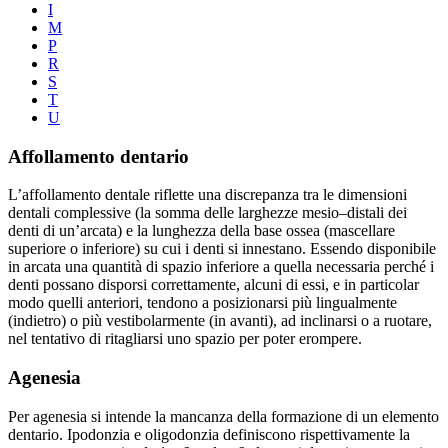
I
M
P
R
S
T
U
Affollamento dentario
L’affollamento dentale riflette una discrepanza tra le dimensioni
dentali complessive (la somma delle larghezze mesio–distali dei
denti di un’arcata) e la lunghezza della base ossea (mascellare
superiore o inferiore) su cui i denti si innestano. Essendo disponibile
in arcata una quantità di spazio inferiore a quella necessaria perché i
denti possano disporsi correttamente, alcuni di essi, e in particolar
modo quelli anteriori, tendono a posizionarsi più lingualmente
(indietro) o più vestibolarmente (in avanti), ad inclinarsi o a ruotare,
nel tentativo di ritagliarsi uno spazio per poter erompere.
Agenesia
Per agenesia si intende la mancanza della formazione di un elemento
dentario. Ipodonzia e oligodonzia definiscono rispettivamente la