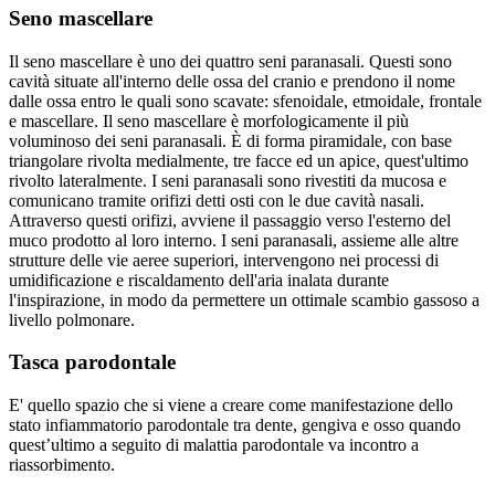
Seno mascellare
Il seno mascellare è uno dei quattro seni paranasali. Questi sono
cavità situate all'interno delle ossa del cranio e prendono il nome
dalle ossa entro le quali sono scavate: sfenoidale, etmoidale, frontale
e mascellare. Il seno mascellare è morfologicamente il più
voluminoso dei seni paranasali. È di forma piramidale, con base
triangolare rivolta medialmente, tre facce ed un apice, quest'ultimo
rivolto lateralmente. I seni paranasali sono rivestiti da mucosa e
comunicano tramite orifizi detti osti con le due cavità nasali.
Attraverso questi orifizi, avviene il passaggio verso l'esterno del
muco prodotto al loro interno. I seni paranasali, assieme alle altre
strutture delle vie aeree superiori, intervengono nei processi di
umidificazione e riscaldamento dell'aria inalata durante
l'inspirazione, in modo da permettere un ottimale scambio gassoso a
livello polmonare.
Tasca parodontale
E' quello spazio che si viene a creare come manifestazione dello
stato infiammatorio parodontale tra dente, gengiva e osso quando
quest’ultimo a seguito di malattia parodontale va incontro a
riassorbimento.