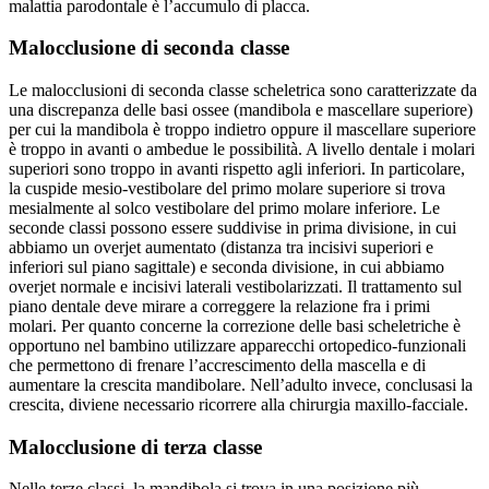
malattia parodontale è l’accumulo di placca.
Malocclusione di seconda classe
Le malocclusioni di seconda classe scheletrica sono caratterizzate da
una discrepanza delle basi ossee (mandibola e mascellare superiore)
per cui la mandibola è troppo indietro oppure il mascellare superiore
è troppo in avanti o ambedue le possibilità. A livello dentale i molari
superiori sono troppo in avanti rispetto agli inferiori. In particolare,
la cuspide mesio-vestibolare del primo molare superiore si trova
mesialmente al solco vestibolare del primo molare inferiore. Le
seconde classi possono essere suddivise in prima divisione, in cui
abbiamo un overjet aumentato (distanza tra incisivi superiori e
inferiori sul piano sagittale) e seconda divisione, in cui abbiamo
overjet normale e incisivi laterali vestibolarizzati. Il trattamento sul
piano dentale deve mirare a correggere la relazione fra i primi
molari. Per quanto concerne la correzione delle basi scheletriche è
opportuno nel bambino utilizzare apparecchi ortopedico-funzionali
che permettono di frenare l’accrescimento della mascella e di
aumentare la crescita mandibolare. Nell’adulto invece, conclusasi la
crescita, diviene necessario ricorrere alla chirurgia maxillo-facciale.
Malocclusione di terza classe
Nelle terze classi, la mandibola si trova in una posizione più