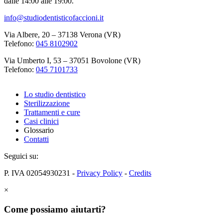
dalle 14:00 alle 19:00.
info@studiodentisticofaccioni.it
Via Albere, 20 – 37138 Verona (VR)
Telefono:
045 8102902
Via Umberto I, 53 – 37051 Bovolone (VR)
Telefono:
045 7101733
Lo studio dentistico
Sterilizzazione
Trattamenti e cure
Casi clinici
Glossario
Contatti
Seguici su:
P. IVA 02054930231 -
Privacy Policy
-
Credits
×
Come possiamo aiutarti?