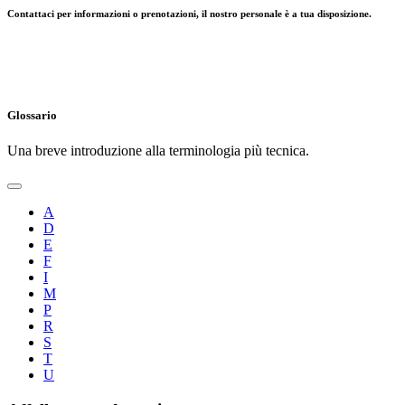
Contattaci per informazioni o prenotazioni, il nostro personale è a tua disposizione.
Glossario
Una breve introduzione alla terminologia più tecnica.
A
D
E
F
I
M
P
R
S
T
U