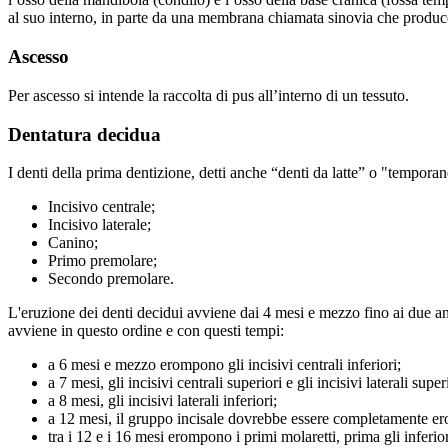
al suo interno, in parte da una membrana chiamata sinovia che produce i
Ascesso
Per ascesso si intende la raccolta di pus all’interno di un tessuto.
Dentatura decidua
I denti della prima dentizione, detti anche “denti da latte” o "tempor
Incisivo centrale;
Incisivo laterale;
Canino;
Primo premolare;
Secondo premolare.
L'eruzione dei denti decidui avviene dai 4 mesi e mezzo fino ai due ann
avviene in questo ordine e con questi tempi:
a 6 mesi e mezzo erompono gli incisivi centrali inferiori;
a 7 mesi, gli incisivi centrali superiori e gli incisivi laterali super
a 8 mesi, gli incisivi laterali inferiori;
a 12 mesi, il gruppo incisale dovrebbe essere completamente ero
tra i 12 e i 16 mesi erompono i primi molaretti, prima gli inferior