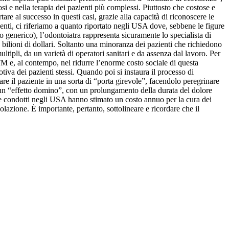
osi e nella terapia dei pazienti più complessi. Piuttosto che costose e
e al successo in questi casi, grazie alla capacità di riconoscere le
centi, ci riferiamo a quanto riportato negli USA dove, sebbene le figure
 generico), l’odontoiatra rappresenta sicuramente lo specialista di
bilioni di dollari. Soltanto una minoranza dei pazienti che richiedono
ltipli, da un varietà di operatori sanitari e da assenza dal lavoro. Per
TM e, al contempo, nel ridurre l’enorme costo sociale di questa
iva dei pazienti stessi. Quando poi si instaura il processo di
tare il paziente in una sorta di “porta girevole”, facendolo peregrinare
re un “effetto domino”, con un prolungamento della durata del dolore
ente condotti negli USA hanno stimato un costo annuo per la cura dei
lazione. È importante, pertanto, sottolineare e ricordare che il