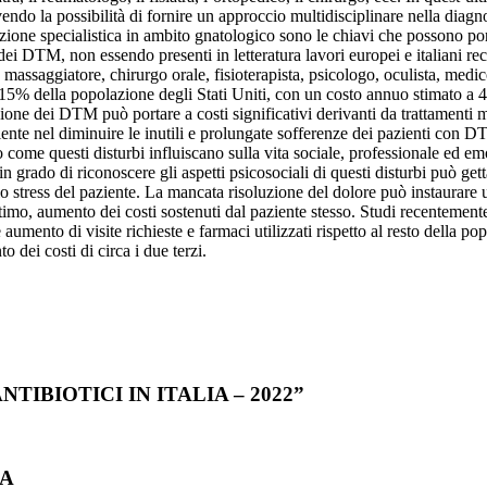
vendo la possibilità di fornire un approccio multidisciplinare nella diagn
one specialistica in ambito gnatologico sono le chiavi che possono portar
 dei DTM, non essendo presenti in letteratura lavori europei e italiani re
assaggiatore, chirurgo orale, fisioterapista, psicologo, oculista, medico
15% della popolazione degli Stati Uniti, con un costo annuo stimato a 4 
zione dei DTM può portare a costi significativi derivanti da trattamenti mu
nte nel diminuire le inutili e prolungate sofferenze dei pazienti con D
come questi disturbi influiscano sulla vita sociale, professionale ed emot
n grado di riconoscere gli aspetti psicosociali di questi disturbi può get
rba lo stress del paziente. La mancata risoluzione del dolore può instaura
r ultimo, aumento dei costi sostenuti dal paziente stesso. Studi recentem
ento di visite richieste e farmaci utilizzati rispetto al resto della popo
 dei costi di circa i due terzi.
TIBIOTICI IN ITALIA – 2022”
IA