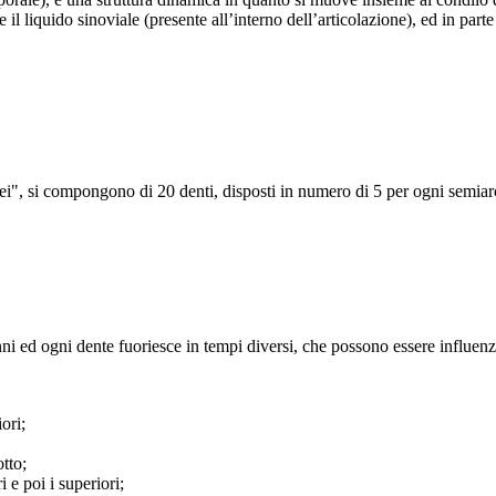
l liquido sinoviale (presente all’interno dell’articolazione), ed in part
anei", si compongono di 20 denti, disposti in numero di 5 per ogni semi
i ed ogni dente fuoriesce in tempi diversi, che possono essere influenzat
iori;
tto;
i e poi i superiori;