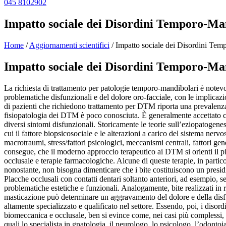
045 8102902
Impatto sociale dei Disordini Temporo-Ma
Home
/
Aggiornamenti scientifici
/
Impatto sociale dei Disordini Tem
Impatto sociale dei Disordini Temporo-Ma
La richiesta di trattamento per patologie temporo-mandibolari è notevo
problematiche disfunzionali e del dolore oro-facciale, con le implicazion
di pazienti che richiedono trattamento per DTM riporta una prevalenza
fisiopatologia dei DTM è poco conosciuta. È generalmente accettato che 
diversi sintomi disfunzionali. Storicamente le teorie sull’eziopatoge
cui il fattore biopsicosociale e le alterazioni a carico del sistema ner
macrotraumi, stress/fattori psicologici, meccanismi centrali, fattori gen
consegue, che il moderno approccio terapeutico ai DTM si orienti il più
occlusale e terapie farmacologiche. Alcune di queste terapie, in parti
nonostante, non bisogna dimenticare che i bite costituiscono un presidio
Placche occlusali con contatti dentari soltanto anteriori, ad esempio, s
problematiche estetiche e funzionali. Analogamente, bite realizzati i
masticazione può determinare un aggravamento del dolore e della disf
altamente specializzato e qualificato nel settore. Essendo, poi, i disor
biomeccanica e occlusale, ben si evince come, nei casi più complessi, p
quali lo specialista in gnatologia, il neurologo, lo psicologo, l’odontoiat