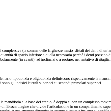
li complessive (la somma delle larghezze mesio–distali dei denti di un’a
 quantità di spazio inferiore a quella necessaria perché i denti possano di
bolarmente (in avanti), ad inclinarsi o a ruotare, nel tentativo di ritagli
entario. Ipodonzia e oligodonzia definiscono rispettivamente la mancanz
 sono gli incisivi laterali superiori e i secondi premolari superiori.
la mandibola alla base del cranio, è doppia e, con un complesso moviment
i fibrocartilagine che divide l’articolazione in un compartimento superi
mporale), è una struttura dinamica in quanto si muove insieme al condilo