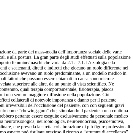
azione da parte dei mass-media dell’importanza sociale delle varie
ali e alla postura. La gran parte degli studi effettuati sulla popolazione
pporto femmine/maschi che varia da 2:1 a 7:1. L’eziologia e la
i e scatenanti, diretti e indiretti che giocano un ruolo differente nei
e l’occlusione avevano un ruolo predominante, a un modello medico in
ipali fattori che possono essere chiamati in causa sono micro e
velata superiore alle altre, da un punto di vista scientifico. Ne
contenuto, quali terapia comportamentale, fisioterapia, placca
 anni una sempre maggiore diffusione nella popolazione. Ciò
ffetti collaterali di notevole importanza e danno per il paziente.
ni irreversibili dell’occlusione del paziente, con con seguenti gravi
sciuto come “chewing-gum” che, stimolando il paziente a una continua
rebbero pertanto essere eseguite esclusivamente da personale medico
atura neurofisiologica, neurobiologica, neuroendocrina, psicoemotiva,
inare, che preveda la stretta collaborazione di più figure professionali
timo aspetto può risultare prezioso il ricorso a “strutture di eccellenza”,