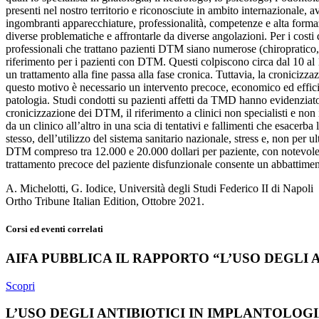
presenti nel nostro territorio e riconosciute in ambito internazionale, a
ingombranti apparecchiature, professionalità, competenze e alta formazi
diverse problematiche e affrontarle da diverse angolazioni. Per i costi
professionali che trattano pazienti DTM siano numerose (chiropratico, m
riferimento per i pazienti con DTM. Questi colpiscono circa dal 10 al 
un trattamento alla fine passa alla fase cronica. Tuttavia, la cronicizza
questo motivo è necessario un intervento precoce, economico ed efficie
patologia. Studi condotti su pazienti affetti da TMD hanno evidenziato 
cronicizzazione dei DTM, il riferimento a clinici non specialisti e non i
da un clinico all’altro in una scia di tentativi e fallimenti che esace
stesso, dell’utilizzo del sistema sanitario nazionale, stress e, non pe
DTM compreso tra 12.000 e 20.000 dollari per paziente, con notevole aum
trattamento precoce del paziente disfunzionale consente un abbattimento
A. Michelotti, G. Iodice, Università degli Studi Federico II di Napoli
Ortho Tribune Italian Edition, Ottobre 2021.
Corsi ed eventi correlati
AIFA PUBBLICA IL RAPPORTO “L’USO DEGLI AN
Scopri
L’USO DEGLI ANTIBIOTICI IN IMPLANTOLOG