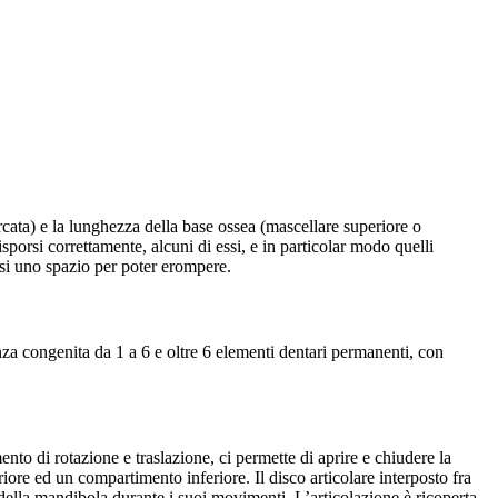
rcata) e la lunghezza della base ossea (mascellare superiore o
sporsi correttamente, alcuni di essi, e in particolar modo quelli
arsi uno spazio per poter erompere.
a congenita da 1 a 6 e oltre 6 elementi dentari permanenti, con
o di rotazione e traslazione, ci permette di aprire e chiudere la
ore ed un compartimento inferiore. Il disco articolare interposto fra
 della mandibola durante i suoi movimenti. L’articolazione è ricoperta