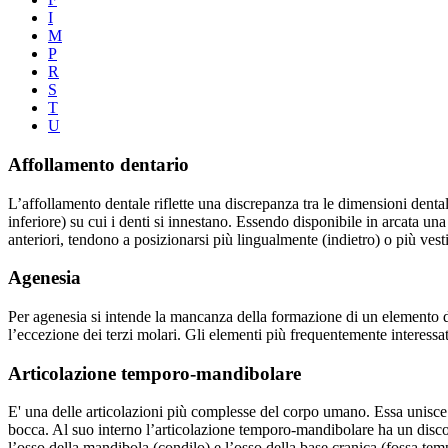
I
M
P
R
S
T
U
Affollamento dentario
L’affollamento dentale riflette una discrepanza tra le dimensioni denta
inferiore) su cui i denti si innestano. Essendo disponibile in arcata una
anteriori, tendono a posizionarsi più lingualmente (indietro) o più vesti
Agenesia
Per agenesia si intende la mancanza della formazione di un elemento d
l’eccezione dei terzi molari. Gli elementi più frequentemente interessati
Articolazione temporo-mandibolare
E' una delle articolazioni più complesse del corpo umano. Essa unisce 
bocca. Al suo interno l’articolazione temporo-mandibolare ha un disco d
l’osso della mandibola (condilo) e l’osso della base cranica (fossa te