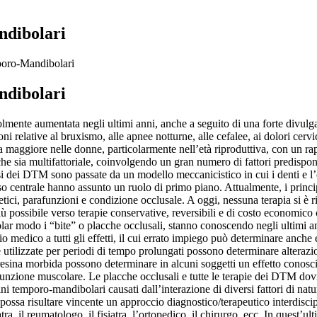
ndibolari
poro-Mandibolari
ndibolari
lmente aumentata negli ultimi anni, anche a seguito di una forte divulg
i relative al bruxismo, alle apnee notturne, alle cefalee, ai dolori cervic
 maggiore nelle donne, particolarmente nell’età riproduttiva, con un ra
sia multifattoriale, coinvolgendo un gran numero di fattori predisponent
nesi dei DTM sono passate da un modello meccanicistico in cui i denti 
voso centrale hanno assunto un ruolo di primo piano. Attualmente, i princ
etici, parafunzioni e condizione occlusale. A oggi, nessuna terapia si è ri
 possibile verso terapie conservative, reversibili e di costo economico 
colar modo i “bite” o placche occlusali, stanno conoscendo negli ultimi
 medico a tutti gli effetti, il cui errato impiego può determinare anche e
e utilizzate per periodi di tempo prolungati possono determinare alterazio
n resina morbida possono determinare in alcuni soggetti un effetto cono
unzione muscolare. Le placche occlusali e tutte le terapie dei DTM dov
dini temporo-mandibolari causati dall’interazione di diversi fattori di n
ossa risultare vincente un approccio diagnostico/terapeutico interdiscipl
ra, il reumatologo, il fisiatra, l’ortopedico, il chirurgo, ecc. In quest’ul