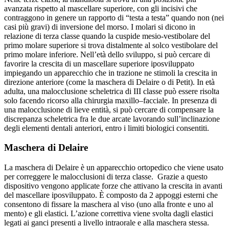
avanzata rispetto al mascellare superiore, con gli incisivi che
contraggono in genere un rapporto di “testa a testa” quando non (nei
casi più gravi) di inversione del morso. I molari si dicono in
relazione di terza classe quando la cuspide mesio-vestibolare del
primo molare superiore si trova distalmente al solco vestibolare del
primo molare inferiore. Nell’età dello sviluppo, si può cercare di
favorire la crescita di un mascellare superiore iposviluppato
impiegando un apparecchio che in trazione ne stimoli la crescita in
direzione anteriore (come la maschera di Delaire o di Petit). In età
adulta, una malocclusione scheletrica di III classe può essere risolta
solo facendo ricorso alla chirurgia maxillo–facciale. In presenza di
una malocclusione di lieve entità, si può cercare di compensare la
discrepanza scheletrica fra le due arcate lavorando sull’inclinazione
degli elementi dentali anteriori, entro i limiti biologici consentiti.
Maschera di Delaire
La maschera di Delaire è un apparecchio ortopedico che viene usato
per correggere le malocclusioni di terza classe. Grazie a questo
dispositivo vengono applicate forze che attivano la crescita in avanti
del mascellare iposviluppato. È composto da 2 appoggi esterni che
consentono di fissare la maschera al viso (uno alla fronte e uno al
mento) e gli elastici. L’azione correttiva viene svolta dagli elastici
legati ai ganci presenti a livello intraorale e alla maschera stessa.