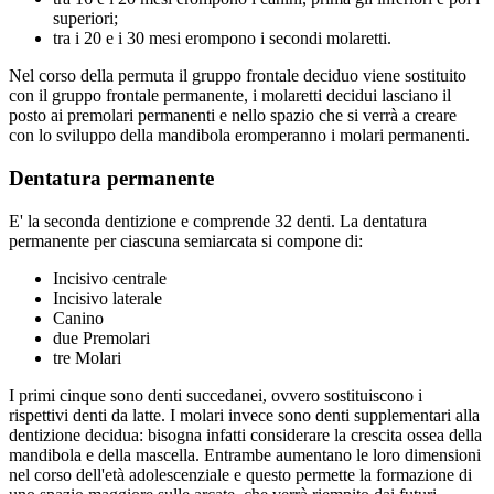
superiori;
tra i 20 e i 30 mesi erompono i secondi molaretti.
Nel corso della permuta il gruppo frontale deciduo viene sostituito
con il gruppo frontale permanente, i molaretti decidui lasciano il
posto ai premolari permanenti e nello spazio che si verrà a creare
con lo sviluppo della mandibola eromperanno i molari permanenti.
Dentatura permanente
E' la seconda dentizione e comprende 32 denti. La dentatura
permanente per ciascuna semiarcata si compone di:
Incisivo centrale
Incisivo laterale
Canino
due Premolari
tre Molari
I primi cinque sono denti succedanei, ovvero sostituiscono i
rispettivi denti da latte. I molari invece sono denti supplementari alla
dentizione decidua: bisogna infatti considerare la crescita ossea della
mandibola e della mascella. Entrambe aumentano le loro dimensioni
nel corso dell'età adolescenziale e questo permette la formazione di