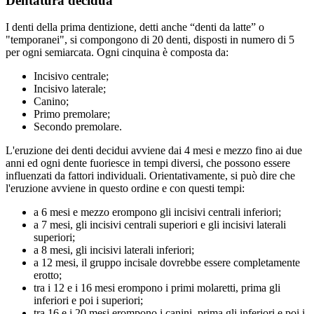
Dentatura decidua
I denti della prima dentizione, detti anche “denti da latte” o
"temporanei", si compongono di 20 denti, disposti in numero di 5
per ogni semiarcata. Ogni cinquina è composta da:
Incisivo centrale;
Incisivo laterale;
Canino;
Primo premolare;
Secondo premolare.
L'eruzione dei denti decidui avviene dai 4 mesi e mezzo fino ai due
anni ed ogni dente fuoriesce in tempi diversi, che possono essere
influenzati da fattori individuali. Orientativamente, si può dire che
l'eruzione avviene in questo ordine e con questi tempi:
a 6 mesi e mezzo erompono gli incisivi centrali inferiori;
a 7 mesi, gli incisivi centrali superiori e gli incisivi laterali
superiori;
a 8 mesi, gli incisivi laterali inferiori;
a 12 mesi, il gruppo incisale dovrebbe essere completamente
erotto;
tra i 12 e i 16 mesi erompono i primi molaretti, prima gli
inferiori e poi i superiori;
tra 16 e i 20 mesi erompono i canini, prima gli inferiori e poi i