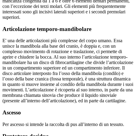
mancanza congenita da 1 a 6 e oltre 6 elementi dentari permanenti,
con l’eccezione dei terzi molari. Gli elementi più frequentemente
interessati sono gli incisivi laterali superiori e i secondi premolari
superiori.
Articolazione temporo-mandibolare
E' una delle articolazioni più complesse del corpo umano. Essa
unisce la mandibola alla base del cranio, è doppia e, con un
complesso movimento di rotazione e traslazione, ci permette di
aprire e chiudere la bocca. Al suo interno l’articolazione temporo-
mandibolare ha un disco di fibrocartilagine che divide l’articolazione
in un compartimento superiore ed un compartimento inferiore. Il
disco articolare interposto fra l’osso della mandibola (condilo) e
l’osso della base cranica (fossa temporale), è una struttura dinamica
in quanto si muove insieme al condilo della mandibola durante i suoi
movimenti. L’articolazione è ricoperta al suo interno, in parte da una
membrana chiamata sinovia che produce il liquido sinoviale
(presente all’interno dell’articolazione), ed in parte da cartilagine.
Ascesso
Per ascesso si intende la raccolta di pus all’interno di un tessuto.