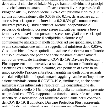
delle attività cliniche ad inizio Maggio hanno individuato 3 principi
attivi che hanno mostrato un’efficacia contro il virus: perossido di
idrogeno all’1%, iodopovidone 0,2% e cetilpiridinio cloruro (CPC)
ad una concentrazione dallo 0,05% allo 0,1%, da associare ad un
successivo sciacquo con clorexidina 0,2-0,3% già comunemente
utilizzata presso gli studi dentistici. Mentre iodopovidone e
perossido di idrogeno possono essere indicati per terapie a breve
termine, essi tuttavia non possono essere consigliati come sciacqui
ad uso quotidiano, mentre il cetilpiridinio cloruro è già
comunemente utilizzato in molti collutori ad uso quotidiano, anche
se alla concentrazione minima suggerita dal ministero dello 0.05%.
Cosa potrebbe utilizzare quindi un paziente che ricerca un collutorio
ad uso quotidiano che potrebbe anche mostrare qualche attività
contro un’eventuale infezione di COVID-19? Daycare Protection
Plus rappresenta un’innovativa associazione fra un collutorio agli oli
essenziali ed il cetilpiridinio cloruro, che permette di avere in un
unico prodotto l’azione antisettica garantita sia dagli olii essenziali
che dal cetilpiridinio, il quale tuttavia aggiunge anche un’importante
azione antivirale contro il COVID-19 e, similmente, anche contro
numerosi virus influenzali e respiratori. La concentrazione del
cetilpiridinio è dello 0,1%, il doppio di quella normalmente presente
nei prodotti con CPC, e apporta una funzione antivirale nel pieno
rispetto delle indicazioni del Ministero della Salute per il controllo
del COVID-19. Il collutorio Daycare Protection Plus rappresenta
quindi la risposta ottimale a quanti cercano un collutorio ad uso