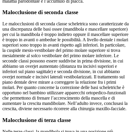
malattia parodontale è l’accumulo di placca.
Malocclusione di seconda classe
Le malocclusioni di seconda classe scheletrica sono caratterizzate da
una discrepanza delle basi ossee (mandibola e mascellare superiore)
per cui la mandibola è troppo indietro oppure il mascellare superiore
è troppo in avanti o ambedue le possibilità. A livello dentale i molari
superiori sono troppo in avanti rispetto agli inferiori. In particolare,
la cuspide mesio-vestibolare del primo molare superiore si trova
mesialmente al solco vestibolare del primo molare inferiore. Le
seconde classi possono essere suddivise in prima divisione, in cui
abbiamo un overjet aumentato (distanza tra incisivi superiori e
inferiori sul piano sagittale) e seconda divisione, in cui abbiamo
overjet normale e incisivi laterali vestibolarizzati. Il trattamento sul
piano dentale deve mirare a correggere la relazione fra i primi
molari. Per quanto concerne la correzione delle basi scheletriche è
opportuno nel bambino utilizzare apparecchi ortopedico-funzionali
che permettono di frenare l’accrescimento della mascella e di
aumentare la crescita mandibolare. Nell’adulto invece, conclusasi la
crescita, diviene necessario ricorrere alla chirurgia maxillo-facciale.
Malocclusione di terza classe
Nelle terze classi, la mandibola si trova in una posizione più