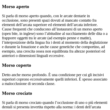
Morso aperto
Si parla di morso aperto quando, con le arcate dentarie in
occlusione, sono presenti spazi dovuti al mancato contatto fra
elementi dell’arcata superiore ed elementi dell’arcata inferiore.
Cause frequenti che conducono all’instaurarsi di un morso aperto
(open bite, in inglese) sono l’abitudine al succhiamento delle dita o a
frapporre oggetti tra le arcate (ad esempio penne e matite),
l’interposizione della lingua fra i denti al momento della deglutizione
e durante la fonazione e anche cause genetiche che comportino, ad
esempio, una crescita ossea non equilibrata fra altezze posteriori ed
anteriori o dimensioni linguali eccessive.
Morso coperto
Detto anche morso profondo. È una condizione per cui gli incisivi
superiori coprono eccessivamente quelli inferiori. È spesso associato
a malocclusione di seconda classe.
Morso crociato
Si parla di morso crociato quando l’occlusione di uno o più elementi
dentali si presenta invertita rispetto alla norma: i denti dell’arcata