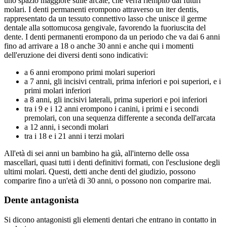
uno spazio maggiore sulle arcate, che verrà riempito dai futuri
molari. I denti permanenti erompono attraverso un iter dentis,
rappresentato da un tessuto connettivo lasso che unisce il germe
dentale alla sottomucosa gengivale, favorendo la fuoriuscita del
dente. I denti permanenti erompono da un periodo che va dai 6 anni
fino ad arrivare a 18 o anche 30 anni e anche qui i momenti
dell'eruzione dei diversi denti sono indicativi:
a 6 anni erompono primi molari superiori
a 7 anni, gli incisivi centrali, prima inferiori e poi superiori, e i
primi molari inferiori
a 8 anni, gli incisivi laterali, prima superiori e poi inferiori
tra i 9 e i 12 anni erompono i canini, i primi e i secondi
premolari, con una sequenza differente a seconda dell'arcata
a 12 anni, i secondi molari
tra i 18 e i 21 anni i terzi molari
All'età di sei anni un bambino ha già, all'interno delle ossa
mascellari, quasi tutti i denti definitivi formati, con l'esclusione degli
ultimi molari. Questi, detti anche denti del giudizio, possono
comparire fino a un'età di 30 anni, o possono non comparire mai.
Dente antagonista
Si dicono antagonisti gli elementi dentari che entrano in contatto in