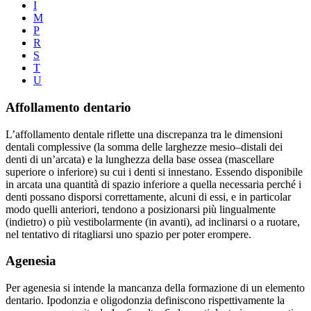
I
M
P
R
S
T
U
Affollamento dentario
L’affollamento dentale riflette una discrepanza tra le dimensioni
dentali complessive (la somma delle larghezze mesio–distali dei
denti di un’arcata) e la lunghezza della base ossea (mascellare
superiore o inferiore) su cui i denti si innestano. Essendo disponibile
in arcata una quantità di spazio inferiore a quella necessaria perché i
denti possano disporsi correttamente, alcuni di essi, e in particolar
modo quelli anteriori, tendono a posizionarsi più lingualmente
(indietro) o più vestibolarmente (in avanti), ad inclinarsi o a ruotare,
nel tentativo di ritagliarsi uno spazio per poter erompere.
Agenesia
Per agenesia si intende la mancanza della formazione di un elemento
dentario. Ipodonzia e oligodonzia definiscono rispettivamente la