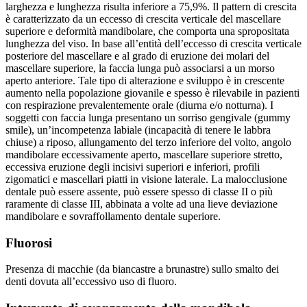
larghezza e lunghezza risulta inferiore a 75,9%. Il pattern di crescita
è caratterizzato da un eccesso di crescita verticale del mascellare
superiore e deformità mandibolare, che comporta una spropositata
lunghezza del viso. In base all’entità dell’eccesso di crescita verticale
posteriore del mascellare e al grado di eruzione dei molari del
mascellare superiore, la faccia lunga può associarsi a un morso
aperto anteriore. Tale tipo di alterazione e sviluppo è in crescente
aumento nella popolazione giovanile e spesso è rilevabile in pazienti
con respirazione prevalentemente orale (diurna e/o notturna). I
soggetti con faccia lunga presentano un sorriso gengivale (gummy
smile), un’incompetenza labiale (incapacità di tenere le labbra
chiuse) a riposo, allungamento del terzo inferiore del volto, angolo
mandibolare eccessivamente aperto, mascellare superiore stretto,
eccessiva eruzione degli incisivi superiori e inferiori, profili
zigomatici e mascellari piatti in visione laterale. La malocclusione
dentale può essere assente, può essere spesso di classe II o più
raramente di classe III, abbinata a volte ad una lieve deviazione
mandibolare e sovraffollamento dentale superiore.
Fluorosi
Presenza di macchie (da biancastre a brunastre) sullo smalto dei
denti dovuta all’eccessivo uso di fluoro.