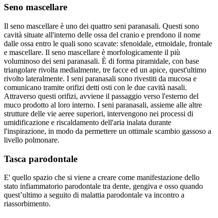
Seno mascellare
Il seno mascellare è uno dei quattro seni paranasali. Questi sono
cavità situate all'interno delle ossa del cranio e prendono il nome
dalle ossa entro le quali sono scavate: sfenoidale, etmoidale, frontale
e mascellare. Il seno mascellare è morfologicamente il più
voluminoso dei seni paranasali. È di forma piramidale, con base
triangolare rivolta medialmente, tre facce ed un apice, quest'ultimo
rivolto lateralmente. I seni paranasali sono rivestiti da mucosa e
comunicano tramite orifizi detti osti con le due cavità nasali.
Attraverso questi orifizi, avviene il passaggio verso l'esterno del
muco prodotto al loro interno. I seni paranasali, assieme alle altre
strutture delle vie aeree superiori, intervengono nei processi di
umidificazione e riscaldamento dell'aria inalata durante
l'inspirazione, in modo da permettere un ottimale scambio gassoso a
livello polmonare.
Tasca parodontale
E' quello spazio che si viene a creare come manifestazione dello
stato infiammatorio parodontale tra dente, gengiva e osso quando
quest’ultimo a seguito di malattia parodontale va incontro a
riassorbimento.