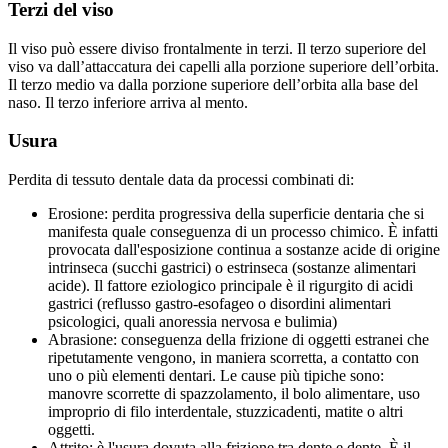
Terzi del viso
Il viso può essere diviso frontalmente in terzi. Il terzo superiore del
viso va dall’attaccatura dei capelli alla porzione superiore dell’orbita.
Il terzo medio va dalla porzione superiore dell’orbita alla base del
naso. Il terzo inferiore arriva al mento.
Usura
Perdita di tessuto dentale data da processi combinati di:
Erosione: perdita progressiva della superficie dentaria che si
manifesta quale conseguenza di un processo chimico. È infatti
provocata dall'esposizione continua a sostanze acide di origine
intrinseca (succhi gastrici) o estrinseca (sostanze alimentari
acide). Il fattore eziologico principale è il rigurgito di acidi
gastrici (reflusso gastro-esofageo o disordini alimentari
psicologici, quali anoressia nervosa e bulimia)
Abrasione: conseguenza della frizione di oggetti estranei che
ripetutamente vengono, in maniera scorretta, a contatto con
uno o più elementi dentari. Le cause più tipiche sono:
manovre scorrette di spazzolamento, il bolo alimentare, uso
improprio di filo interdentale, stuzzicadenti, matite o altri
oggetti.
Attrito: è l'usura dovuta alla frizione tra dente e dente. È il