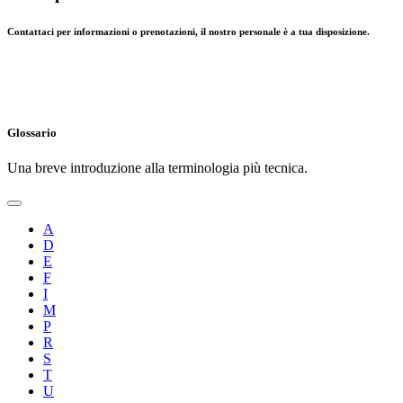
Contattaci per informazioni o prenotazioni, il nostro personale è a tua disposizione.
Glossario
Una breve introduzione alla terminologia più tecnica.
A
D
E
F
I
M
P
R
S
T
U