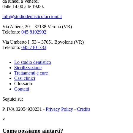
da lunedì a Venerdì
dalle 14:00 alle 19:00.
info@studiodentisticofaccioni.it
Via Albere, 20 – 37138 Verona (VR)
Telefono:
045 8102902
Via Umberto I, 53 – 37051 Bovolone (VR)
Telefono:
045 7101733
Lo studio dentistico
Sterilizzazione
Trattamenti e cure
Casi clinici
Glossario
Contatti
Seguici su:
P. IVA 02054930231 -
Privacy Policy
-
Credits
×
Come possiamo aiutarti?