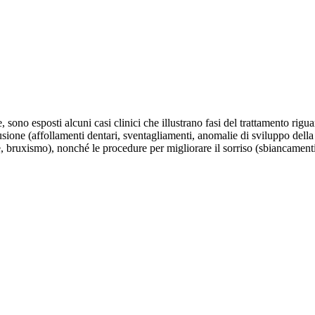
ono esposti alcuni casi clinici che illustrano fasi del trattamento riguard
lusione (affollamenti dentari, sventagliamenti, anomalie di sviluppo dell
bruxismo), nonché le procedure per migliorare il sorriso (sbiancamenti, fa