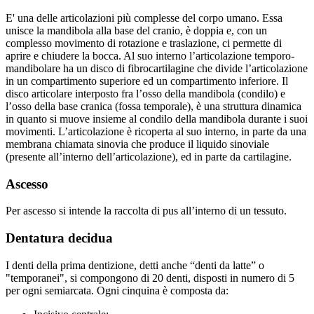
E' una delle articolazioni più complesse del corpo umano. Essa
unisce la mandibola alla base del cranio, è doppia e, con un
complesso movimento di rotazione e traslazione, ci permette di
aprire e chiudere la bocca. Al suo interno l’articolazione temporo-
mandibolare ha un disco di fibrocartilagine che divide l’articolazione
in un compartimento superiore ed un compartimento inferiore. Il
disco articolare interposto fra l’osso della mandibola (condilo) e
l’osso della base cranica (fossa temporale), è una struttura dinamica
in quanto si muove insieme al condilo della mandibola durante i suoi
movimenti. L’articolazione è ricoperta al suo interno, in parte da una
membrana chiamata sinovia che produce il liquido sinoviale
(presente all’interno dell’articolazione), ed in parte da cartilagine.
Ascesso
Per ascesso si intende la raccolta di pus all’interno di un tessuto.
Dentatura decidua
I denti della prima dentizione, detti anche “denti da latte” o
"temporanei", si compongono di 20 denti, disposti in numero di 5
per ogni semiarcata. Ogni cinquina è composta da: