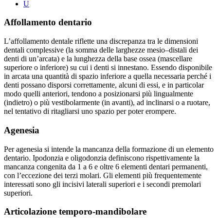
U
Affollamento dentario
L’affollamento dentale riflette una discrepanza tra le dimensioni
dentali complessive (la somma delle larghezze mesio–distali dei
denti di un’arcata) e la lunghezza della base ossea (mascellare
superiore o inferiore) su cui i denti si innestano. Essendo disponibile
in arcata una quantità di spazio inferiore a quella necessaria perché i
denti possano disporsi correttamente, alcuni di essi, e in particolar
modo quelli anteriori, tendono a posizionarsi più lingualmente
(indietro) o più vestibolarmente (in avanti), ad inclinarsi o a ruotare,
nel tentativo di ritagliarsi uno spazio per poter erompere.
Agenesia
Per agenesia si intende la mancanza della formazione di un elemento
dentario. Ipodonzia e oligodonzia definiscono rispettivamente la
mancanza congenita da 1 a 6 e oltre 6 elementi dentari permanenti,
con l’eccezione dei terzi molari. Gli elementi più frequentemente
interessati sono gli incisivi laterali superiori e i secondi premolari
superiori.
Articolazione temporo-mandibolare