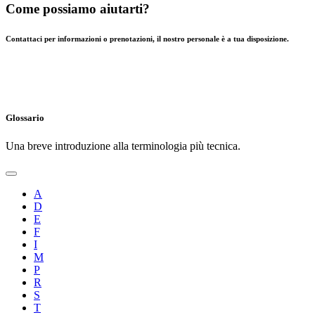
Come possiamo aiutarti?
Contattaci per informazioni o prenotazioni, il nostro personale è a tua disposizione.
Glossario
Una breve introduzione alla terminologia più tecnica.
A
D
E
F
I
M
P
R
S
T