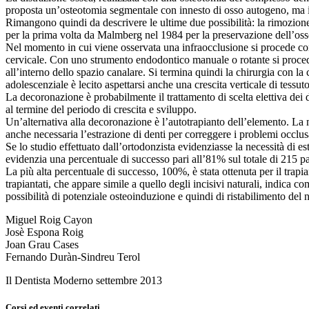
proposta un’osteotomia segmentale con innesto di osso autogeno, ma in
Rimangono quindi da descrivere le ultime due possibilità: la rimozione
per la prima volta da Malmberg nel 1984 per la preservazione dell’os
Nel momento in cui viene osservata una infraocclusione si procede co
cervicale. Con uno strumento endodontico manuale o rotante si proced
all’interno dello spazio canalare. Si termina quindi la chirurgia con 
adolescenziale è lecito aspettarsi anche una crescita verticale di tessut
La decoronazione è probabilmente il trattamento di scelta elettiva dei 
al termine del periodo di crescita e sviluppo.
Un’alternativa alla decoronazione è l’autotrapianto dell’elemento. La 
anche necessaria l’estrazione di denti per correggere i problemi occlusa
Se lo studio effettuato dall’ortodonzista evidenziasse la necessità di e
evidenzia una percentuale di successo pari all’81% sul totale di 215 pa
La più alta percentuale di successo, 100%, è stata ottenuta per il trapi
trapiantati, che appare simile a quello degli incisivi naturali, indica c
possibilità di potenziale osteoinduzione e quindi di ristabilimento del
Miguel Roig Cayon
Josè Espona Roig
Joan Grau Cases
Fernando Duràn-Sindreu Terol
Il Dentista Moderno settembre 2013
Corsi ed eventi correlati