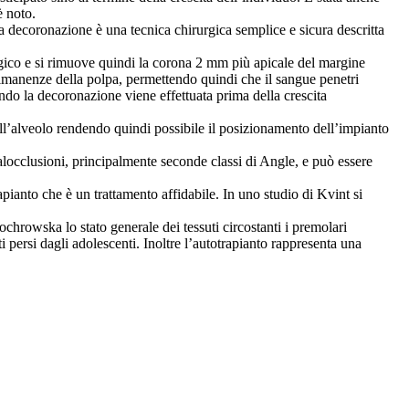
è noto.
a decoronazione è una tecnica chirurgica semplice e sicura descritta
gico e si rimuove quindi la corona 2 mm più apicale del margine
imanenze della polpa, permettendo quindi che il sangue penetri
ndo la decoronazione viene effettuata prima della crescita
dell’alveolo rendendo quindi possibile il posizionamento dell’impianto
alocclusioni, principalmente seconde classi di Angle, e può essere
apianto che è un trattamento affidabile. In uno studio di Kvint si
ochrowska lo stato generale dei tessuti circostanti i premolari
i persi dagli adolescenti. Inoltre l’autotrapianto rappresenta una