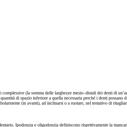
li complessive (la somma delle larghezze mesio–distali dei denti di un’a
 quantità di spazio inferiore a quella necessaria perché i denti possano di
bolarmente (in avanti), ad inclinarsi o a ruotare, nel tentativo di ritagli
entario. Ipodonzia e oligodonzia definiscono rispettivamente la mancanz