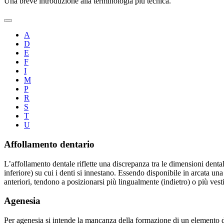
Una breve introduzione alla terminologia più tecnica.
A
D
E
F
I
M
P
R
S
T
U
Affollamento dentario
L’affollamento dentale riflette una discrepanza tra le dimensioni denta
inferiore) su cui i denti si innestano. Essendo disponibile in arcata una
anteriori, tendono a posizionarsi più lingualmente (indietro) o più vesti
Agenesia
Per agenesia si intende la mancanza della formazione di un elemento d