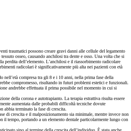
venti traumatici possono creare gravi danni alle cellule del legamento
 tessuto osseo, causando anchilosi tra dente e osso. Una volta che si
la perdita dell’elemento. L’anchilosi e il riassorbimento radicolare
bimenti radicolari è significativamente più alta nei pazienti con età
 nell’età compresa tra gli 8 e i 10 anni, nella prima fase della
arebbe compromesso, risultando in futuri problemi estetici e funzionali.
ione andrebbe effettuata il prima possibile nel momento in cui si
one della corona e autotrapianto. La terapia estrattiva risulta essere
rmente aumentata dalle probabili difficoltà tecniche dovute
n abbia terminato la fase di crescita.
fase di crescita e il malposizionamento sia minimale, mentre invece non
 con il tempo, portando a un elemento dentale particolarmente lungo con
icipato sino al termine della crescita dell’individuo. È stata anche