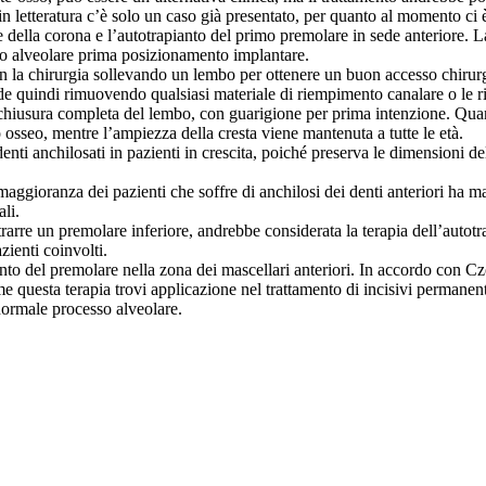
 letteratura c’è solo un caso già presentato, per quanto al momento ci 
 della corona e l’autotrapianto del primo premolare in sede anteriore. L
so alveolare prima posizionamento implantare.
n la chirurgia sollevando un lembo per ottenere un buon accesso chirur
e quindi rimuovendo qualsiasi materiale di riempimento canalare o le r
la chiusura completa del lembo, con guarigione per prima intenzione. Qua
o osseo, mentre l’ampiezza della cresta viene mantenuta a tutte le età.
denti anchilosati in pazienti in crescita, poiché preserva le dimensioni 
maggioranza dei pazienti che soffre di anchilosi dei denti anteriori ha m
li.
strarre un premolare inferiore, andrebbe considerata la terapia dell’autotr
zienti coinvolti.
anto del premolare nella zona dei mascellari anteriori. In accordo con Cz
ome questa terapia trovi applicazione nel trattamento di incisivi permanent
 normale processo alveolare.