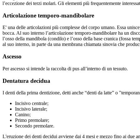
l’eccezione dei terzi molari. Gli elementi più frequentemente interessati
Articolazione temporo-mandibolare
E' una delle articolazioni più complesse del corpo umano. Essa unisce 
bocca. Al suo interno l’articolazione temporo-mandibolare ha un disco d
l’osso della mandibola (condilo) e l’osso della base cranica (fossa te
al suo interno, in parte da una membrana chiamata sinovia che produce i
Ascesso
Per ascesso si intende la raccolta di pus all’interno di un tessuto.
Dentatura decidua
I denti della prima dentizione, detti anche “denti da latte” o "tempor
Incisivo centrale;
Incisivo laterale;
Canino;
Primo premolare;
Secondo premolare.
L'eruzione dei denti decidui avviene dai 4 mesi e mezzo fino ai due ann