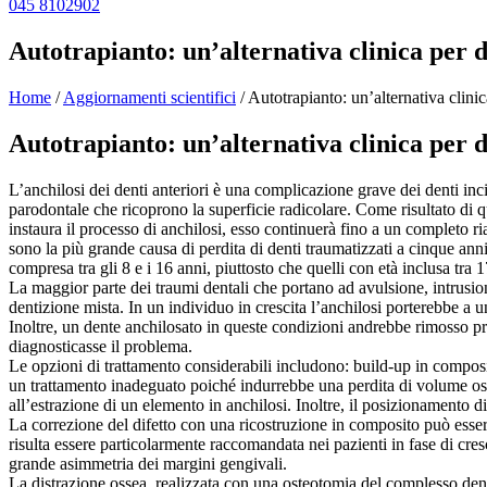
045 8102902
Autotrapianto: un’alternativa clinica per d
Home
/
Aggiornamenti scientifici
/
Autotrapianto: un’alternativa clinic
Autotrapianto: un’alternativa clinica per d
L’anchilosi dei denti anteriori è una complicazione grave dei denti inc
parodontale che ricoprono la superficie radicolare. Come risultato di q
instaura il processo di anchilosi, esso continuerà fino a un completo ri
sono la più grande causa di perdita di denti traumatizzati a cinque anni
compresa tra gli 8 e i 16 anni, piuttosto che quelli con età inclusa tra 
La maggior parte dei traumi dentali che portano ad avulsione, intrusion
dentizione mista. In un individuo in crescita l’anchilosi porterebbe a 
Inoltre, un dente anchilosato in queste condizioni andrebbe rimosso pri
diagnosticasse il problema.
Le opzioni di trattamento considerabili includono: build-up in composit
un trattamento inadeguato poiché indurrebbe una perdita di volume osse
all’estrazione di un elemento in anchilosi. Inoltre, il posizionamento d
La correzione del difetto con una ricostruzione in composito può esser
risulta essere particolarmente raccomandata nei pazienti in fase di cr
grande asimmetria dei margini gengivali.
La distrazione ossea, realizzata con una osteotomia del complesso dente