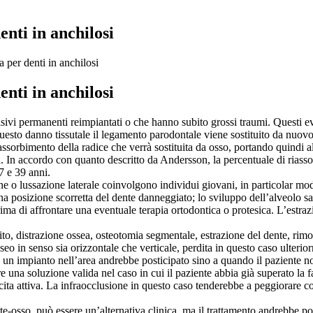
enti in anchilosi
a per denti in anchilosi
enti in anchilosi
isivi permanenti reimpiantati o che hanno subito grossi traumi. Questi e
uesto danno tissutale il legamento parodontale viene sostituito da nuovo
assorbimento della radice che verrà sostituita da osso, portando quindi al
. In accordo con quanto descritto da Andersson, la percentuale di riassor
17 e 39 anni.
e o lussazione laterale coinvolgono individui giovani, in particolar modo
una posizione scorretta del dente danneggiato; lo sviluppo dell’alveolo s
ma di affrontare una eventuale terapia ortodontica o protesica. L’estraz
o, distrazione ossea, osteotomia segmentale, estrazione del dente, rimozi
o in senso sia orizzontale che verticale, perdita in questo caso ulterio
i un impianto nell’area andrebbe posticipato sino a quando il paziente no
e una soluzione valida nel caso in cui il paziente abbia già superato la 
escita attiva. La infraocclusione in questo caso tenderebbe a peggiorare
-osso, può essere un’alternativa clinica, ma il trattamento andrebbe post